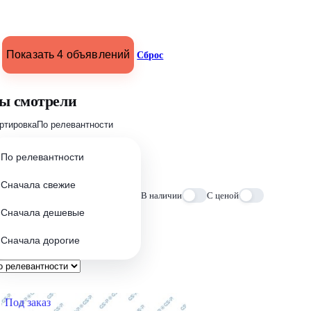
Показать 4 объявлений
Сброс
ы смотрели
ртировка
По релевантности
По релевантности
Сначала свежие
В наличии
С ценой
Сначала дешевые
Сначала дорогие
Под заказ