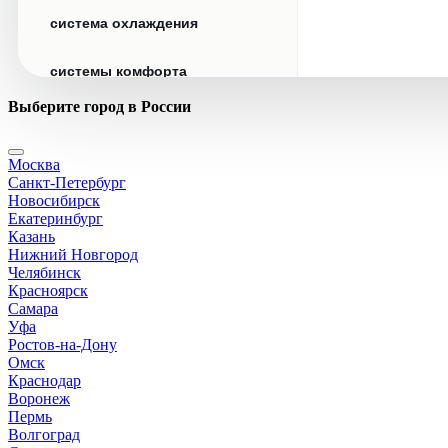
система охлаждения
системы комфорта
Выберите город в России
стекла
Москва
стеклоочистители
Санкт-Петербург
Новосибирск
топливная система
Екатеринбург
Казань
Нижний Новгород
тормозная система
Челябинск
Красноярск
Самара
трансмиссия
Уфа
Ростов-на-Дону
электрика
Омск
Краснодар
Воронеж
Пермь
Волгоград