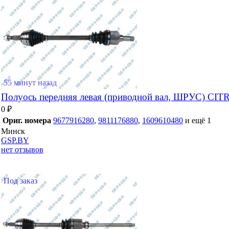
55 минут назад
Полуось передняя левая (приводной вал, ШРУС) C
0 ₽
Ориг. номера
9677916280
,
9811176880
,
1609610480
и ещё 1
Минск
GSP.BY
нет отзывов
Под заказ