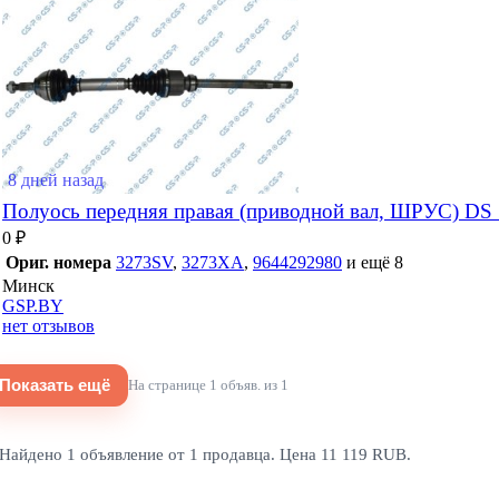
8 дней назад
Полуось передняя правая (приводной вал, ШРУС) DS 
0 ₽
Ориг. номера
3273SV
,
3273XA
,
9644292980
и ещё 8
Минск
GSP.BY
нет отзывов
Показать ещё
На странице
1
объяв. из 1
Найдено 1 объявление от 1 продавца. Цена 11 119 RUB.