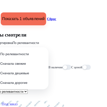
Показать 1 объявлений
Сброс
ы смотрели
ртировка
По релевантности
По релевантности
Сначала свежие
В наличии
С ценой
Сначала дешевые
Сначала дорогие
Под заказ