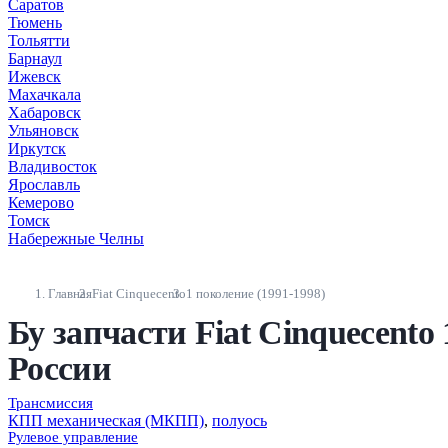
Саратов
Тюмень
Тольятти
Барнаул
Ижевск
Махачкала
Хабаровск
Ульяновск
Иркутск
Владивосток
Ярославль
Кемерово
Томск
Набережные Челны
Главная
Fiat Cinquecento
1 поколение (1991-1998)
Бу запчасти Fiat Cinquecento
России
Трансмиссия
КПП механическая (МКПП)
,
полуось
Рулевое управление