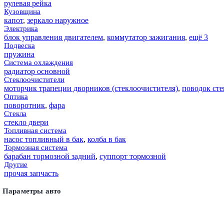
рулевая рейка
Кузовщина
капот
,
зеркало наружное
Электрика
блок управления двигателем
,
коммутатор зажигания
,
ещё 3
Подвеска
пружина
Система охлаждения
радиатор основной
Стеклоочистители
моторчик трапеции дворников (стеклоочистителя)
,
поводок сте
Оптика
поворотник
,
фара
Стекла
стекло двери
Топливная система
насос топливный в бак
,
колба в бак
Тормозная система
барабан тормозной задний
,
суппорт тормозной
Другие
прочая запчасть
Параметры авто