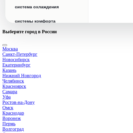
система охлаждения
системы комфорта
Выберите город в России
стекла
Москва
стеклоочистители
Санкт-Петербург
Новосибирск
топливная система
Екатеринбург
Казань
Нижний Новгород
тормозная система
Челябинск
Красноярск
Самара
трансмиссия
Уфа
Ростов-на-Дону
электрика
Омск
Краснодар
Воронеж
Пермь
Волгоград