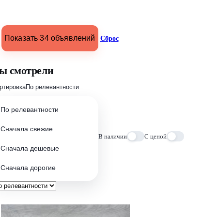
Показать 34 объявлений
Сброс
ы смотрели
ртировка
По релевантности
По релевантности
Сначала свежие
В наличии
С ценой
Сначала дешевые
Сначала дорогие