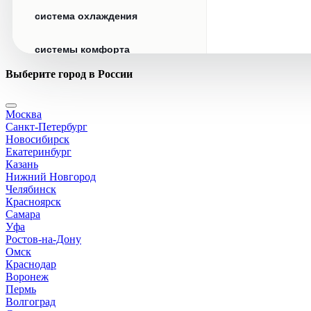
система охлаждения
системы комфорта
Выберите город в России
стекла
Москва
стеклоочистители
Санкт-Петербург
Новосибирск
топливная система
Екатеринбург
Казань
Нижний Новгород
тормозная система
Челябинск
Красноярск
Самара
трансмиссия
Уфа
Ростов-на-Дону
электрика
Омск
Краснодар
Воронеж
Пермь
Волгоград