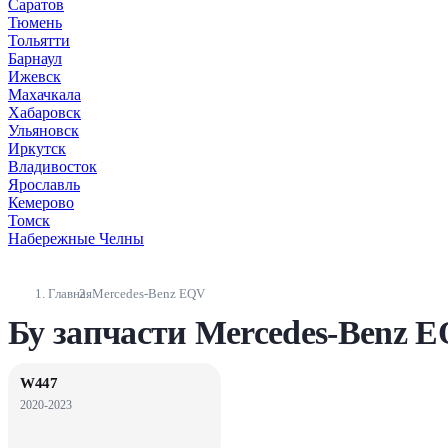
Саратов
Тюмень
Тольятти
Барнаул
Ижевск
Махачкала
Хабаровск
Ульяновск
Иркутск
Владивосток
Ярославль
Кемерово
Томск
Набережные Челны
Главная
Mercedes-Benz EQV
Бу запчасти Mercedes-Benz E
W447
2020-2023