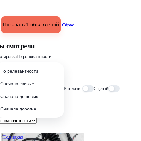
Показать 1 объявлений
Сброс
ы смотрели
ртировка
По релевантности
По релевантности
Сначала свежие
В наличии
С ценой
Сначала дешевые
Сначала дорогие
Под заказ