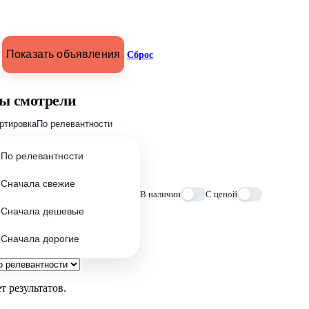
Показать объявления
Сброс
ы смотрели
ртировка
По релевантности
По релевантности
Сначала свежие
В наличии
С ценой
Сначала дешевые
Сначала дорогие
т результатов.