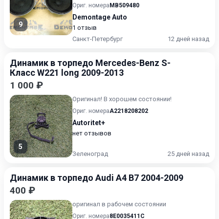
1992\n\nУ нас есть видеооб...
Ориг. номера
MB509480
Demontage Auto
9
1 отзыв
Санкт-Петербург
12 дней назад
Динамик в торпедо Mercedes-Benz S-
Класс W221 long 2009-2013
1 000 ₽
Оригинал! В хорошем состоянии!
Ориг. номера
A2218208202
Autoritet+
нет отзывов
5
Зеленоград
25 дней назад
Динамик в торпедо Audi A4 B7 2004-2009
400 ₽
оригинал в рабочем состоянии
Ориг. номера
8E0035411C