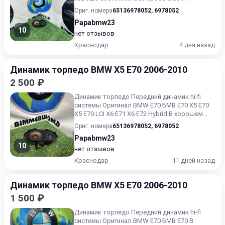
Ориг. номера
65136978052
,
6978052
Papabmw23
10
нет отзывов
Краснодар
4 дня назад
Динамик торпедо BMW X5 E70 2006-2010
2 500 ₽
Динамик торпедо Передний динамик hi-fi
системы Оригинал BMW E70 БМВ Е70 X5 E70
X5 E70 LCI X6 E71 X6 E72 Hybrid В хорошем
состоянии Без пробе...
Ориг. номера
65136978052
,
6978052
Papabmw23
10
нет отзывов
Краснодар
11 дней назад
Динамик торпедо BMW X5 E70 2006-2010
1 500 ₽
Динамик торпедо Передний динамик hi-fi
системы Оригинал BMW E70 БМВ Е70 В