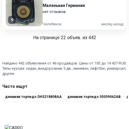
Маленькая Германия
нет отзывов
9
Челябинск
месяц назад
На странице
22
объяв. из 442
Найдено 442 объявления от 46 продавцов. Цены от 192 до 14 437 RUB.
Типы кузова: седан, внедорожник 5 дв., минивэн, лифтбэк, универсал,
другие.
Часто ищут
динамик торпедо DH5218808AA
динамик торпедо 05059062AB
д