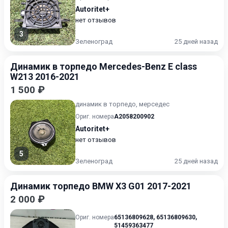
Autoritet+
нет отзывов
3
Зеленоград
25 дней назад
Динамик в торпедо Mercedes-Benz E class
W213 2016-2021
1 500 ₽
динамик в торпедо, мерседес
Ориг. номера
A2058200902
Autoritet+
нет отзывов
5
Зеленоград
25 дней назад
Динамик торпедо BMW X3 G01 2017-2021
2 000 ₽
Ориг. номера
65136809628
,
65136809630
,
51459363477