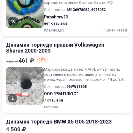
хороше состоянии Без пробега по РФ.
Ориг. номера
65136978052
,
6978052
Papabmw23
10
нет отзывов
Краснодар
11 дней назад
Динамик торпедо правый Volkswagen
Sharan 2000-2003
461 ₽
-40%
769 ₽
Маркировка двигателя AFN, БУ запчасть,
состояние и комплектацию уточняйте у
менеджера, проверочный срок от 14 до 30
дней.
Ориг. номера
95VW18808
ООО "РМ ПЛЮС"
2
7 отзывов
Москва
Динамик торпедо BMW X5 G05 2018-2023
4 500 ₽