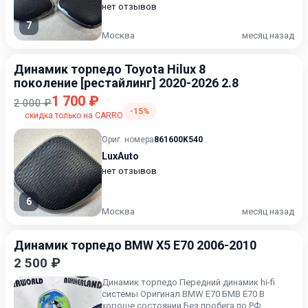
нет отзывов
7
Москва
месяц назад
Динамик торпедо Toyota Hilux 8
поколение [рестайлинг] 2020-2026 2.8
1 700 ₽
2 000 ₽
-15%
скидка только на CARRO
Ориг. номера
861600K540
LuxAuto
нет отзывов
6
Москва
месяц назад
Динамик торпедо BMW X5 E70 2006-2010
2 500 ₽
Динамик торпедо Передний динамик hi-fi
системы Оригинал BMW E70 БМВ Е70 В
хороше состоянии Без пробега по РФ.