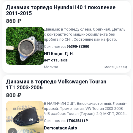
Динамик торпедо Hyundai i40 1 поколение
2011-2015
860 ₽
Динамик в торпеду слева. Оригинал. Деталь
с контрактного машинокомплекта без
пробега по СНГ. Состояние как на фото.
Ориг. номера
96390-3Z000
ИП Боцян Д. Н.
нет отзывов
Москва
месяц назад
Динамик в торпедо Volkswagen Touran
1T1 2003-2006
800 ₽
В НАЛИЧИИ 2 ШТ. Высокочастотный. Левый=
правый. Применяется: VW Touran 2003-2008
\nВ разборе Touran (Тоуран), 2.0, МКПП, 2005
г.в.\n\nЗвонит...
Ориг. номера
1T0035411P
Demontage Auto
7