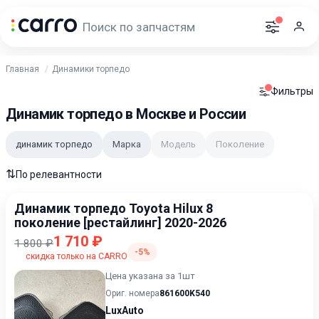
Главная
Динамики торпедо
Фильтры
Динамик торпедо в Москве и России
динамик торпедо
Марка
Модель
Поколение
⇅
По релевантности
Динамик торпедо Toyota Hilux 8
поколение [рестайлинг] 2020-2026
1 710 ₽
1 800 ₽
-5%
скидка только на CARRO
Цена указана за 1шт
Ориг. номера
861600K540
LuxAuto