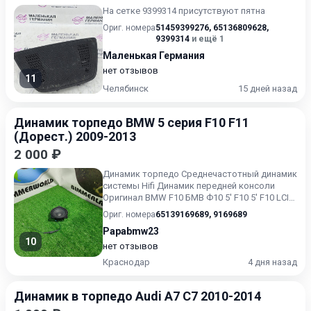
На сетке 9399314 присутствуют пятна
Ориг. номера
51459399276
,
65136809628
,
9399314
и ещё 1
Маленькая Германия
нет отзывов
11
Челябинск
15 дней назад
Динамик торпедо BMW 5 серия F10 F11
(Дорест.) 2009-2013
2 000 ₽
Динамик торпедо Среднечастотный динамик
системы Hifi Динамик передней консоли
Оригинал BMW F10 БМВ Ф10 5' F10 5' F10 LCI
5' F11 5' F11 LCI 5...
Ориг. номера
65139169689
,
9169689
Papabmw23
10
нет отзывов
Краснодар
4 дня назад
Динамик в торпедо Audi A7 C7 2010-2014