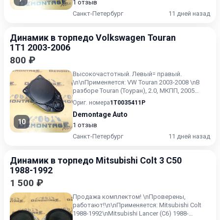
1 отзыв
Санкт-Петербург
11 дней назад
Динамик в торпедо Volkswagen Touran
1T1 2003-2006
800 ₽
Высокочастотный. Левый= правый.
\n\nПрименяется: VW Touran 2003-2008 \nВ
разборе Touran (Тоуран), 2.0, МКПП, 2005
г.в.\n\nЗвоните, спрашивай...
Ориг. номера
1T0035411P
Demontage Auto
10
1 отзыв
Санкт-Петербург
11 дней назад
Динамик в торпедо Mitsubishi Colt 3 C50
1988-1992
1 500 ₽
Продажа комплектом! \nПроверены,
работают!\n\nПрименяется: Mitsubishi Colt
1988-1992\nMitsubishi Lancer (C6) 1988-