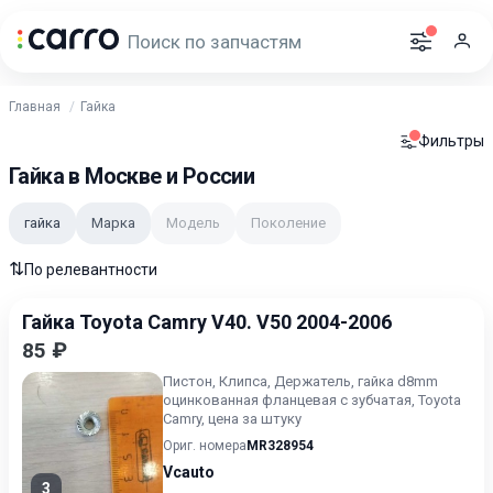
Главная
Гайка
Фильтры
Гайка в Москве и России
гайка
Марка
Модель
Поколение
⇅
По релевантности
Гайка Toyota Camry V40. V50 2004-2006
85 ₽
Пистон, Клипса, Держатель, гайка d8mm
оцинкованная фланцевая с зубчатая, Toyota
Camry, цена за штуку
Ориг. номера
MR328954
Vcauto
3