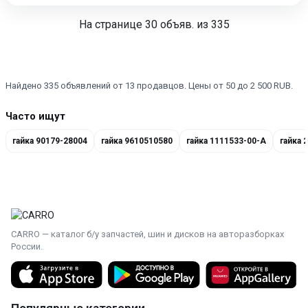
На странице
30
объяв. из 335
Найдено 335 объявлений от 13 продавцов. Цены от 50 до 2 500 RUB.
Часто ищут
гайка 90179-28004
гайка 9610510580
гайка 1111533-00-A
гайка 
CARRO — каталог б/у запчастей, шин и дисков на авторазборках
России.
Популярные категории