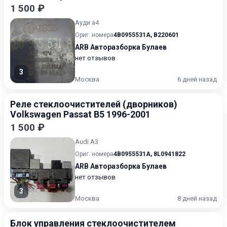
1 500 ₽
Ауди а4
Ориг. номера
4B0955531A
,
B220601
ARB Авторазборка Булаев
нет отзывов
3
Москва
6 дней назад
Реле стеклоочистителей (дворников)
Volkswagen Passat B5 1996-2001
1 500 ₽
Audi A3
Ориг. номера
4B0955531A
,
8L0941822
ARB Авторазборка Булаев
нет отзывов
3
Москва
8 дней назад
Блок управления стеклоочистителем