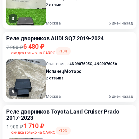
2 отзыва
3
Москва
6 дней назад
Реле дворников AUDI SQ7 2019-2024
6 480 ₽
7 200 ₽
-10%
скидка только на CARRO
Ориг. номера
4N0907605C
,
4N0907605A
ИспанецМоторс
2 отзыва
5
Москва
6 дней назад
Реле дворников Toyota Land Cruiser Prado
2017-2023
1 710 ₽
1 900 ₽
-10%
скидка только на CARRO