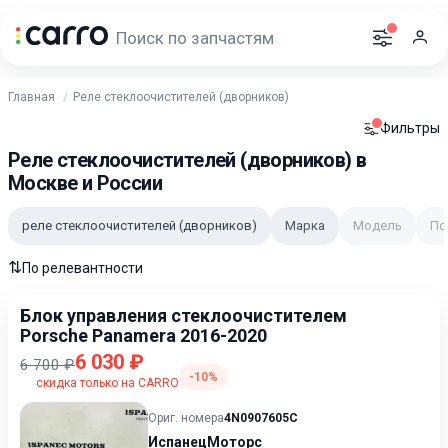
Главная
Реле стеклоочистителей (дворников)
Фильтры
Реле стеклоочистителей (дворников) в
Москве и России
реле стеклоочистителей (дворников)
Марка
Модель
По
⇅
По релевантности
Блок управления стеклоочистителем
Porsche Panamera 2016-2020
6 030 ₽
6 700 ₽
-10%
скидка только на CARRO
Ориг. номера
4N0907605C
ИспанецМоторс