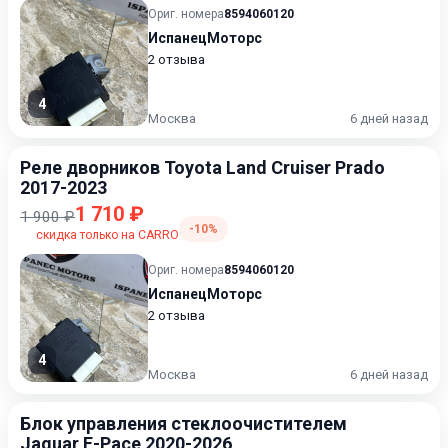
Ориг. номера
8594060120
ИспанецМоторс
2 отзыва
4
Москва
6 дней назад
Реле дворников Toyota Land Cruiser Prado
2017-2023
1 710 ₽
1 900 ₽
-10%
скидка только на CARRO
Ориг. номера
8594060120
ИспанецМоторс
2 отзыва
4
Москва
6 дней назад
Блок управления стеклоочистителем
Jaguar F-Pace 2020-2026