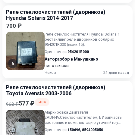
Реле стеклоочистителей (дворников)
Hyundai Solaris 2014-2017
700 ₽
Реле стеклоочистителя Hyundai Solaris 1
рестайлинг реле дворников солярис
954201R000 (ящик 15).
Ориг. номера
954201R000
Авторазбор в Манушкино
6
нет отзывов
Чехов
21 день назад
Реле стеклоочистителей (дворников)
Toyota Avensis 2003-2006
577 ₽
-40%
962 ₽
Маркировка двигателя
2ADFHV,Стеклоочистителем, БУ запчасть,
состояние и комплектацию уточняйте у
менеджера, проверочный срок от 14 до 30
Ориг. номера
150696
,
8594005050
дне...