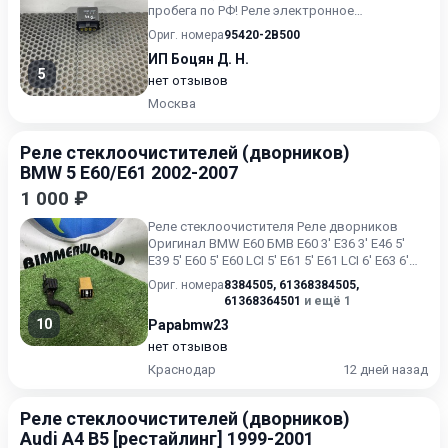
пробега по РФ! Реле электронное
многофункциональное, стекл...
Ориг. номера
95420-2B500
ИП Боцян Д. Н.
5
нет отзывов
Москва
Реле стеклоочистителей (дворников)
BMW 5 E60/E61 2002-2007
1 000 ₽
Реле стеклоочистителя Реле дворников
Оригинал BMW E60 БМВ Е60 3' E36 3' E46 5'
E39 5' E60 5' E60 LCI 5' E61 5' E61 LCI 6' E63 6'
E63 LCI 6'...
Ориг. номера
8384505
,
61368384505
,
61368364501
и ещё 1
10
Papabmw23
нет отзывов
Краснодар
12 дней назад
Реле стеклоочистителей (дворников)
Audi A4 B5 [рестайлинг] 1999-2001