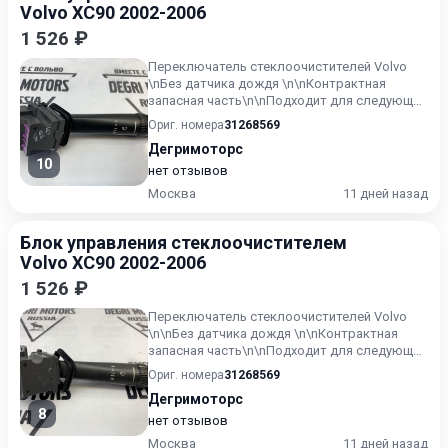
Volvo XC90 2002-2006
1 526 ₽
Переключатель стеклоочистителей Volvo
\nБез датчика дождя \n\nКонтрактная
запасная часть\n\nПодходит для следующих
моделей Volvo:\nV70 XC (0...
Ориг. номера
31268569
Дегримоторс
10
нет отзывов
Москва
11 дней назад
Блок управления стеклоочистителем
Volvo XC90 2002-2006
1 526 ₽
Переключатель стеклоочистителей Volvo
\n\nБез датчика дождя \n\nКонтрактная
запасная часть\n\nПодходит для следующих
моделей Volvo:\nV70 XC...
Ориг. номера
31268569
Дегримоторс
8
нет отзывов
Москва
11 дней назад