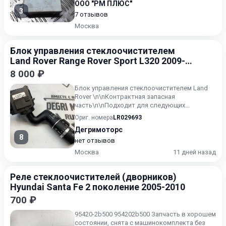
ООО "РМ ПЛЮС"
3
7 отзывов
Москва
Блок управления стеклоочистителем
Land Rover Range Rover Sport L320 2009-
2013
8 000 ₽
Блок управления стеклоочистителем Land
Rover \n\nКонтрактная запасная
часть\n\nПодходит для следующих
моделей:\nLand Rover Discovery 4 покол...
Ориг. номера
LR029693
Дегримоторс
8
нет отзывов
Москва
11 дней назад
Реле стеклоочистителей (дворников)
Hyundai Santa Fe 2 поколение 2005-2010
700 ₽
95420-2b500 954202b500 Запчасть в хорошем
состоянии, снята с машинокомплекта без