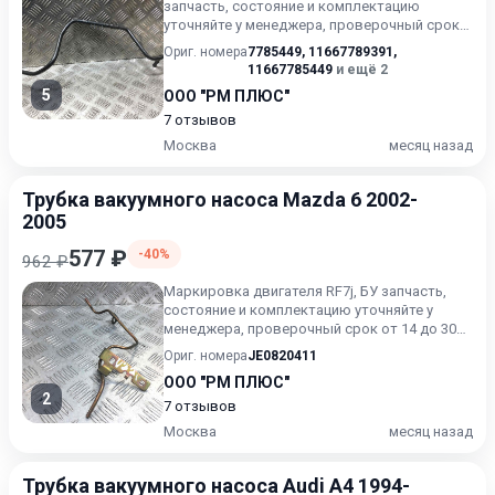
запчасть, состояние и комплектацию
уточняйте у менеджера, проверочный срок
от 14 до 30 дней.
Ориг. номера
7785449
,
11667789391
,
11667785449
и ещё 2
5
ООО "РМ ПЛЮС"
7 отзывов
Москва
месяц назад
Трубка вакуумного насоса Mazda 6 2002-
2005
577 ₽
-40%
962 ₽
Маркировка двигателя RF7j, БУ запчасть,
состояние и комплектацию уточняйте у
менеджера, проверочный срок от 14 до 30
дней.
Ориг. номера
JE0820411
ООО "РМ ПЛЮС"
2
7 отзывов
Москва
месяц назад
Трубка вакуумного насоса Audi A4 1994-