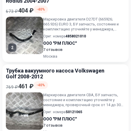
Rodius 2004-2007
404 ₽
-40%
673 ₽
Маркировка двигателя D27DT (665926;
665.926) EURO 3, БУ запчасть, состояние и
комплектацию уточняйте у менеджера,
проверочный срок от 14 до...
Ориг. номера
4858021010
ООО "РМ ПЛЮС"
2
7 отзывов
Москва
Трубка вакуумного насоса Volkswagen
Golf 2008-2012
461 ₽
-40%
769 ₽
Маркировка двигателя CBA, БУ запчасть,
состояние и комплектацию уточняйте у
менеджера, проверочный срок от 14 до 30
дней.
Ориг. номера
S0121065
ООО "РМ ПЛЮС"
7 отзывов