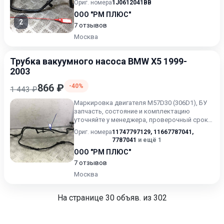
Ориг. номера
1J0612041BB
ООО "РМ ПЛЮС"
2
7 отзывов
Москва
Трубка вакуумного насоса BMW X5 1999-
2003
866 ₽
-40%
1 443 ₽
Маркировка двигателя M57D30 (306D1), БУ
запчасть, состояние и комплектацию
уточняйте у менеджера, проверочный срок
от 14 до 30 дней.
Ориг. номера
11747797129
,
11667787041
,
7787041
и ещё 1
ООО "РМ ПЛЮС"
7 отзывов
Москва
На странице
30
объяв. из 302