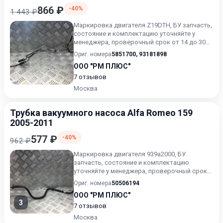
866 ₽
-40%
1 443 ₽
Маркировка двигателя Z19DTH, БУ запчасть,
состояние и комплектацию уточняйте у
менеджера, проверочный срок от 14 до 30
дней.
Ориг. номера
5851700
,
93181898
ООО "РМ ПЛЮС"
7 отзывов
Москва
Трубка вакуумного насоса Alfa Romeo 159
2005-2011
577 ₽
-40%
962 ₽
Маркировка двигателя 939a2000, БУ
запчасть, состояние и комплектацию
уточняйте у менеджера, проверочный срок
от 14 до 30 дней.
Ориг. номера
50506194
ООО "РМ ПЛЮС"
3
7 отзывов
Москва