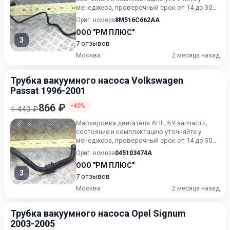
менеджера, проверочный срок от 14 до 30
дней.
Ориг. номера
8M516C662AA
ООО "РМ ПЛЮС"
3
7 отзывов
Москва
2 месяца назад
Трубка вакуумного насоса Volkswagen
Passat 1996-2001
866 ₽
-40%
1 443 ₽
Маркировка двигателя AHL, БУ запчасть,
состояние и комплектацию уточняйте у
менеджера, проверочный срок от 14 до 30
дней.
Ориг. номера
045103474A
ООО "РМ ПЛЮС"
3
7 отзывов
Москва
2 месяца назад
Трубка вакуумного насоса Opel Signum
2003-2005