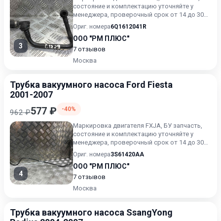
состояние и комплектацию уточняйте у
менеджера, проверочный срок от 14 до 30
дней.
Ориг. номера
6Q1612041R
ООО "РМ ПЛЮС"
3
7 отзывов
Москва
Трубка вакуумного насоса Ford Fiesta
2001-2007
577 ₽
-40%
962 ₽
Маркировка двигателя FXJA, БУ запчасть,
состояние и комплектацию уточняйте у
менеджера, проверочный срок от 14 до 30
дней.
Ориг. номера
3S61420AA
ООО "РМ ПЛЮС"
4
7 отзывов
Москва
Трубка вакуумного насоса SsangYong