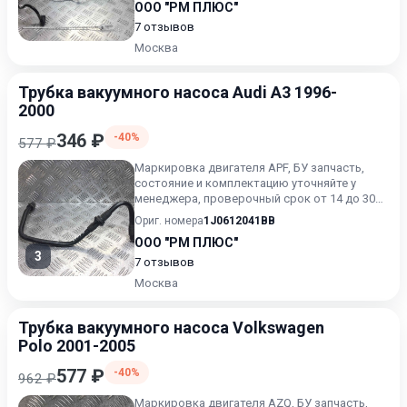
ООО "РМ ПЛЮС"
7 отзывов
Москва
Трубка вакуумного насоса Audi A3 1996-
2000
346 ₽
-40%
577 ₽
Маркировка двигателя APF, БУ запчасть,
состояние и комплектацию уточняйте у
менеджера, проверочный срок от 14 до 30
дней.
Ориг. номера
1J0612041BB
ООО "РМ ПЛЮС"
3
7 отзывов
Москва
Трубка вакуумного насоса Volkswagen
Polo 2001-2005
577 ₽
-40%
962 ₽
Маркировка двигателя AZQ, БУ запчасть,