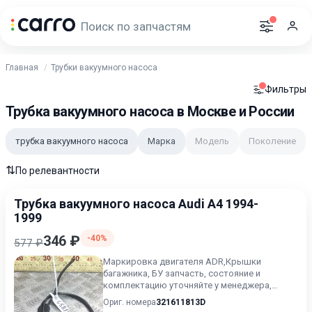
Главная
Трубки вакуумного насоса
Фильтры
Трубка вакуумного насоса в Москве и России
трубка вакуумного насоса
Марка
Модель
Поколение
⇅
По релевантности
Трубка вакуумного насоса Audi A4 1994-
1999
346 ₽
-40%
577 ₽
Маркировка двигателя ADR,Крышки
багажника, БУ запчасть, состояние и
комплектацию уточняйте у менеджера,
проверочный срок от 14 до 30 дней.
Ориг. номера
321611813D