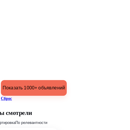
Показать 1000+ объявлений
Сброс
ы смотрели
ртировка
По релевантности