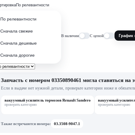
ртировка
По релевантности
По релевантности
Сначала свежие
В наличии
С ценой
График 
Сначала дешевые
Сначала дорогие
Запчасть с номером 03350890461 могла ставиться на э
Если в выдаче нет нужной детали, проверьте категории ниже и обязател
вакуумный усилитель тормозов Renault Sandero
вакуумный усилител
проверить категорию
проверить категорию
Также встречаются номера:
03.3508-9047.1