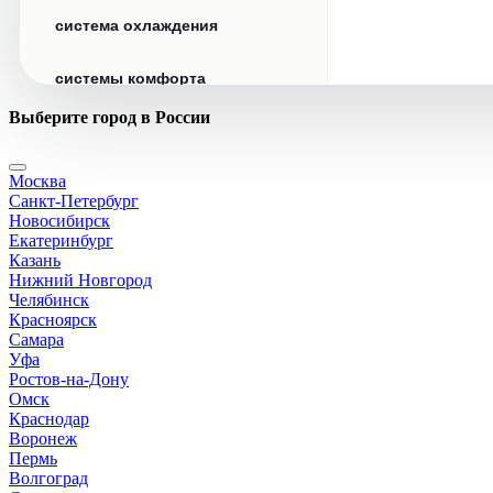
система охлаждения
системы комфорта
Выберите город в России
стекла
Москва
стеклоочистители
Санкт-Петербург
Новосибирск
топливная система
Екатеринбург
Казань
Нижний Новгород
тормозная система
Челябинск
Красноярск
Самара
трансмиссия
Уфа
Ростов-на-Дону
электрика
Омск
Краснодар
Воронеж
Пермь
Волгоград