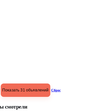
Показать 31 объявлений
Сброс
ы смотрели