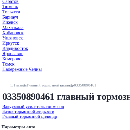
Саратов
Тюмень
Тольятти
Барнаул
Ижевск
Махачкала
Хабаровск
Ульяновск
Иркутск
Владивосток
Ярославль
Кемерово
Томск
Набережные Челны
Главная
Главный тормозной цилиндр
03350890461
03350890461 главный тормоз
Вакуумный усилитель тормозов
Бачок тормозной жидкости
Главный тормозной цилиндр
Параметры авто