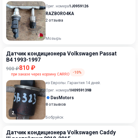
Ориг. номера
1J0959126
RAZBORO4KA
2 отзыва
Мозырь
Датчик кондиционера Volkswagen Passat
B4 1993-1997
810 ₽
900 ₽
-10%
при заказе через корзину CARRO
из Европы. Гарантия 14 дней.
Ориг. номера
1H0959139B
DasMotors
8 отзывов
2
Бобруйск
Датчик кондиционера Volkswagen Caddy