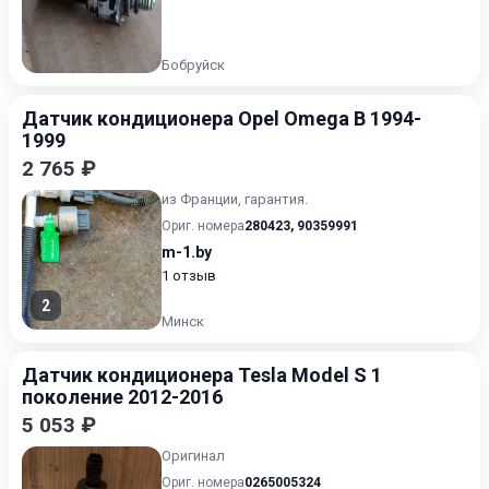
Бобруйск
Датчик кондиционера Opel Omega B 1994-
1999
2 765 ₽
из Франции, гарантия.
Ориг. номера
280423
,
90359991
m-1.by
1 отзыв
2
Минск
Датчик кондиционера Tesla Model S 1
поколение 2012-2016
5 053 ₽
Оригинал
Ориг. номера
0265005324