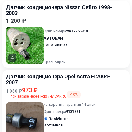
Датчик кондиционера Nissan Cefiro 1998-
2003
1 200 ₽
Ориг. номера
2W19265810
АВТОБАН
нет отзывов
4
Красноярск
Датчик кондиционера Opel Astra H 2004-
2007
973 ₽
1 080 ₽
-10%
при заказе через корзину CARRO
из Европы. Гарантия 14 дней.
Ориг. номера
9131721
DasMotors
8 отзывов