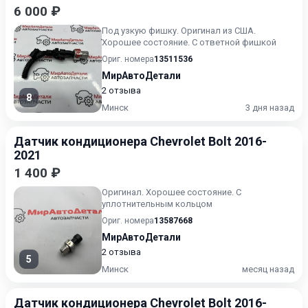
6 000 ₽
Под узкую фишку. Оригинал из США.
Хорошее состояние. С ответной фишкой
Ориг. номера
13511536
МирАвтоДетали
2 отзыва
8
Минск
3 дня назад
Датчик кондиционера Chevrolet Bolt 2016-
2021
1 400 ₽
Оригинал. Хорошее состояние. С
уплотнительным кольцом
Ориг. номера
13587668
МирАвтоДетали
2 отзыва
5
Минск
месяц назад
Датчик кондиционера Chevrolet Bolt 2016-