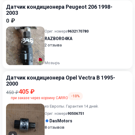
Датчик кондиционера Peugeot 206 1998-
2003
0 ₽
Ориг. номера
9632170780
RAZBORO4KA
2 отзыва
Мозырь
Датчик кондиционера Opel Vectra B 1995-
2000
405 ₽
450 ₽
-10%
при заказе через корзину CARRO
из Европы. Гарантия 14 дней.
Ориг. номера
90506751
DasMotors
8 отзывов