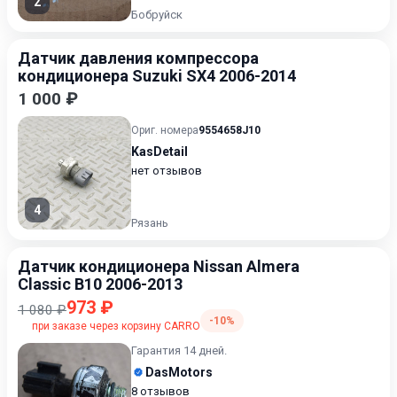
2
Бобруйск
Датчик давления компрессора
кондиционера Suzuki SX4 2006-2014
1 000 ₽
Ориг. номера
9554658J10
KasDetail
нет отзывов
4
Рязань
Датчик кондиционера Nissan Almera
Classic B10 2006-2013
973 ₽
1 080 ₽
-10%
при заказе через корзину CARRO
Гарантия 14 дней.
DasMotors
8 отзывов