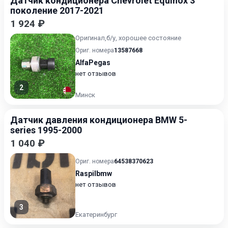
Датчик кондиционера Chevrolet Equinox 3
поколение 2017-2021
1 924 ₽
Оригинал,б/у, хорошее состояние
Ориг. номера
13587668
AlfaPegas
нет отзывов
2
Минск
Датчик давления кондиционера BMW 5-
series 1995-2000
1 040 ₽
Ориг. номера
64538370623
Raspilbmw
нет отзывов
3
Екатеринбург