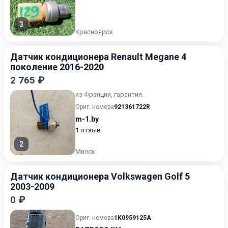
3
Красноярск
Датчик кондиционера Renault Megane 4
поколение 2016-2020
2 765 ₽
из Франции, гарантия.
Ориг. номера
921361722R
m-1.by
1 отзыв
2
Минск
Датчик кондиционера Volkswagen Golf 5
2003-2009
0 ₽
Ориг. номера
1K0959125A