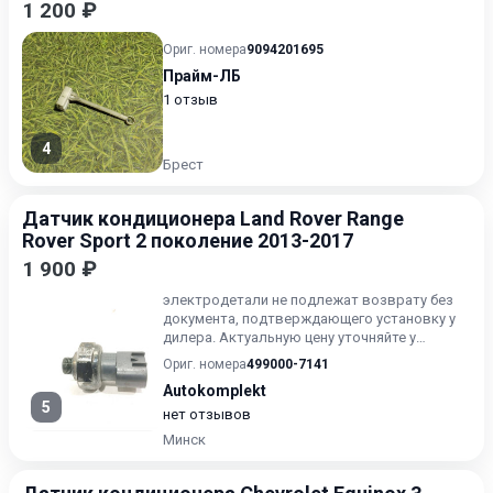
1 200 ₽
Ориг. номера
9094201695
Прайм-ЛБ
1 отзыв
4
Брест
Датчик кондиционера Land Rover Range
Rover Sport 2 поколение 2013-2017
1 900 ₽
электродетали не подлежат возврату без
документа, подтверждающего установку у
дилера. Актуальную цену уточняйте у
продавца. Из Европы, в отл...
Ориг. номера
499000-7141
Autokomplekt
5
нет отзывов
Минск