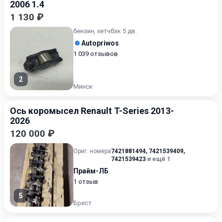
2006 1.4
1 130 ₽
бензин, хетчбэк 5 дв.
Autopriwos
1 039 отзывов
2
Минск
Ось коромысел Renault T-Series 2013-
2026
120 000 ₽
Ориг. номера
7421881494
,
7421539409
,
7421539423
и ещё 1
Прайм-ЛБ
1 отзыв
5
Брест