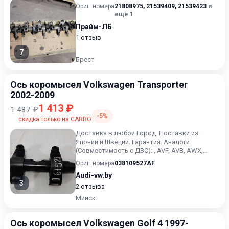
Ориг. номера
21808975
,
21539409
,
21539423
и
ещё 1
Прайм-ЛБ
1 отзыв
7
Брест
Ось коромысел Volkswagen Transporter
2002-2009
1 413 ₽
1 487 ₽
-5%
скидка только на CARRO
Доставка в любой Город. Поставки из
Японии и Швеции. Гарантия. Аналоги
(Совместимость с ДВС): , AVF, AVB, AWX,
BPW, BKE, BXE, BLS, BRS, BRR,...
Ориг. номера
038109527AF
Audi-vw.by
3
2 отзыва
Минск
Ось коромысел Volkswagen Golf 4 1997-