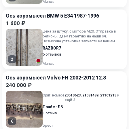
Минск
Ось коромысел BMW 5 E34 1987-1996
1 600 ₽
Цена за штуку. с мотора М20, Отправка в
регионы, даём гарантию на наши зч.
Возможна установка запчасти на нашем
СТО. Будьте готовы назвать а...
RAZBOR7
5 отзывов
2
Минск
Ось коромысел Volvo FH 2002-2012 12.8
240 000 ₽
Ориг. номера
20510623
,
21081489
,
21161213
и
ещё 2
Прайм-ЛБ
1 отзыв
6
Брест