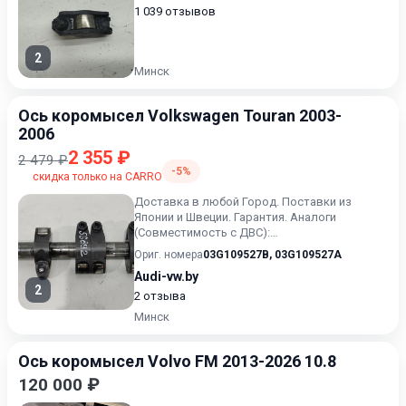
1 039 отзывов
2
Минск
Ось коромысел Volkswagen Touran 2003-
2006
2 355 ₽
2 479 ₽
-5%
скидка только на CARRO
Доставка в любой Город. Поставки из
Японии и Швеции. Гарантия. Аналоги
(Совместимость с ДВС):
03G109527A,03G109527B, AZV, BKD, BMN. BUY.
Ориг. номера
03G109527B
,
03G109527A
2.0...
Audi-vw.by
2
2 отзыва
Минск
Ось коромысел Volvo FM 2013-2026 10.8
120 000 ₽