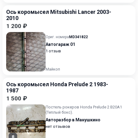
Ось коромысел Mitsubishi Lancer 2003-
2010
1 200 ₽
Ориг. номера
MD341822
Автогараж 01
1 отзыв
Майкоп
Ось коромысел Honda Prelude 2 1983-
1987
1 500 ₽
Постель рокеров Honda Prelude 2 В20А1
(Теплый бокс).
Авторазбор в Манушкино
нет отзывов
8