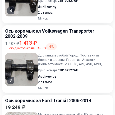
Ориг. номера
038109527AF
Audi-vw.by
4
2 отзыва
Минск
Ось коромысел Volkswagen Transporter
2002-2009
1 413 ₽
1 487 ₽
-5%
скидка только на CARRO
Доставка в любой Город. Поставки из
Японии и Швеции. Гарантия. Аналоги
(Совместимость с ДВС): , AVF, AVB, AWX,
BPW, BKE, BXE, BLS, BRS, BRR,...
Ориг. номера
038109527AF
Audi-vw.by
3
2 отзыва
Минск
Ось коромысел Ford Transit 2006-2014
19 249 ₽
Маркировка двигателя p8fa, БУ запчасть,