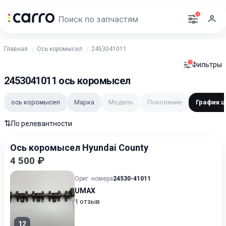
Главная
Ось коромысел
2453041011
Фильтры
2453041011 ось коромысел
ось коромысел
Марка
Модель
Поколение
График ц
⇅
По релевантности
Ось коромысел Hyundai County
4 500 ₽
Ориг. номера
24530-41011
UMAX
1 отзыв
12