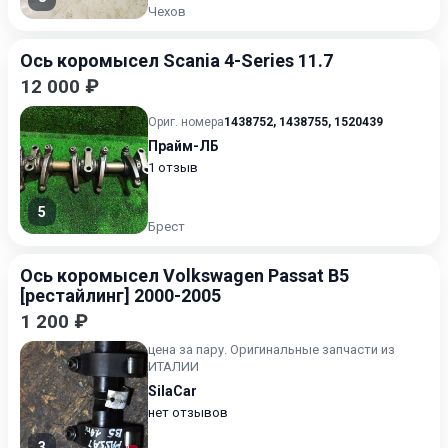
Чехов
Ось коромысел Scania 4-Series 11.7
12 000 ₽
Ориг. номера
1438752
,
1438755
,
1520439
Прайм-ЛБ
1 отзыв
5
Брест
Ось коромысел Volkswagen Passat B5
[рестайлинг] 2000-2005
1 200 ₽
цена за пару. Оригинальные запчасти из
ИТАЛИИ
SilaCar
нет отзывов
3