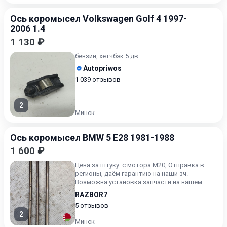
Ось коромысел Volkswagen Golf 4 1997-
2006 1.4
1 130 ₽
бензин, хетчбэк 5 дв.
Autopriwos
1 039 отзывов
2
Минск
Ось коромысел BMW 5 E28 1981-1988
1 600 ₽
Цена за штуку. с мотора М20, Отправка в
регионы, даём гарантию на наши зч.
Возможна установка запчасти на нашем
СТО. Будьте готовы назвать а...
RAZBOR7
5 отзывов
2
Минск