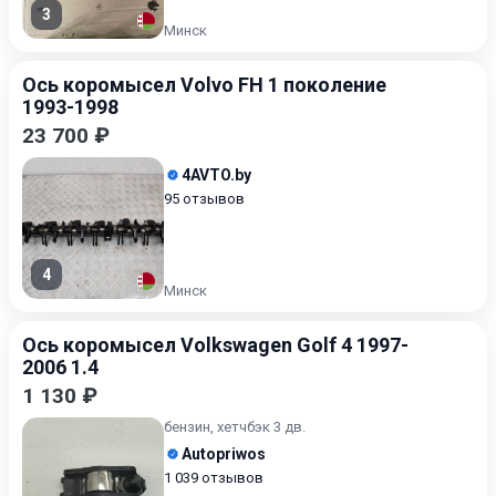
3
Минск
Ось коромысел Volvo FH 1 поколение
1993-1998
23 700 ₽
4AVTO.by
95 отзывов
4
Минск
Ось коромысел Volkswagen Golf 4 1997-
2006 1.4
1 130 ₽
бензин, хетчбэк 3 дв.
Autopriwos
1 039 отзывов