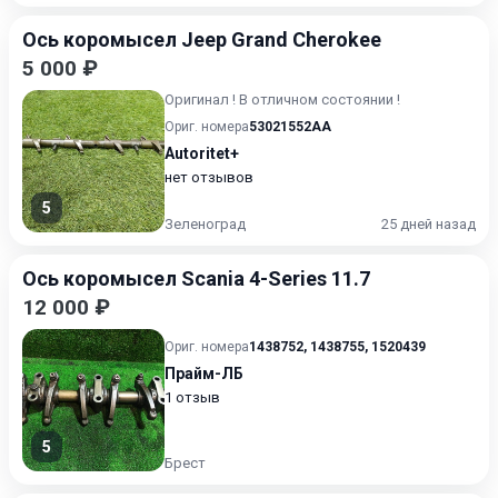
Ось коромысел Jeep Grand Cherokee
5 000 ₽
Оригинал ! В отличном состоянии !
Ориг. номера
53021552AA
Autoritet+
нет отзывов
5
Зеленоград
25 дней назад
Ось коромысел Scania 4-Series 11.7
12 000 ₽
Ориг. номера
1438752
,
1438755
,
1520439
Прайм-ЛБ
1 отзыв
5
Брест