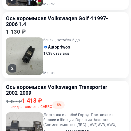
Минск
Ось коромысел Volkswagen Golf 4 1997-
2006 1.4
1 130 ₽
бензин, хетчбэк 5 дв.
Autopriwos
1 039 отзывов
2
Минск
Ось коромысел Volkswagen Transporter
2002-2009
1 413 ₽
1 487 ₽
-5%
скидка только на CARRO
Доставка в любой Город. Поставки из
Японии и Швеции. Гарантия. Аналоги
(Совместимость с ДВС): , AVF, AVB, AWX,
BPW, BKE, BXE, BLS, BRS, BRR,...