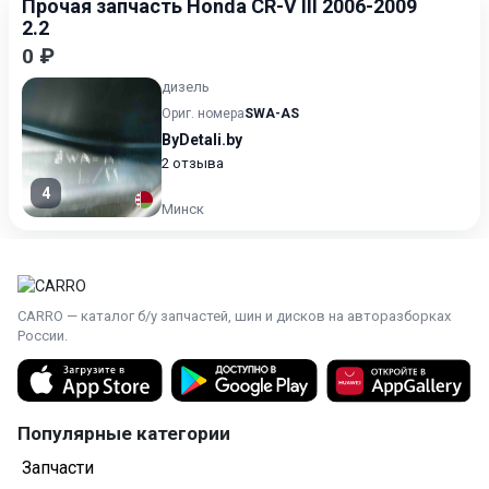
Прочая запчасть Honda CR-V III 2006-2009
2.2
0 ₽
дизель
Ориг. номера
SWA-AS
ByDetali.by
2 отзыва
4
Минск
CARRO — каталог б/у запчастей, шин и дисков на авторазборках
России.
Популярные категории
Запчасти