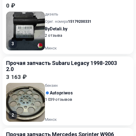
0 ₽
дизель
Ориг. номера
15179200331
ByDetali.by
2 отзыва
3
Минск
Прочая запчасть Subaru Legacy 1998-2003
2.0
3 163 ₽
бензин
Autopriwos
1 039 отзывов
2
Минск
Прочая запчасть Mercedes Sprinter W906