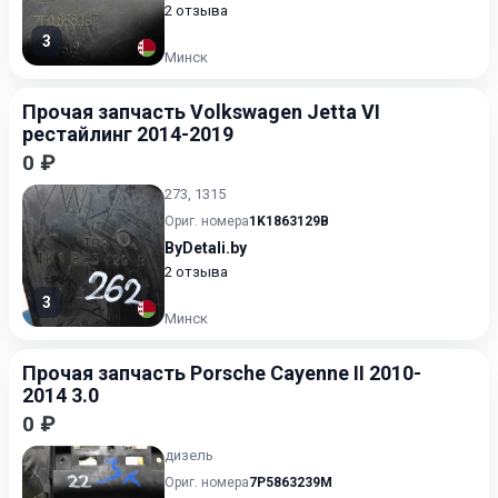
2 отзыва
3
Минск
Прочая запчасть Volkswagen Jetta VI
рестайлинг 2014-2019
0 ₽
273, 1315
Ориг. номера
1K1863129B
ByDetali.by
2 отзыва
3
Минск
Прочая запчасть Porsche Cayenne II 2010-
2014 3.0
0 ₽
дизель
Ориг. номера
7P5863239M