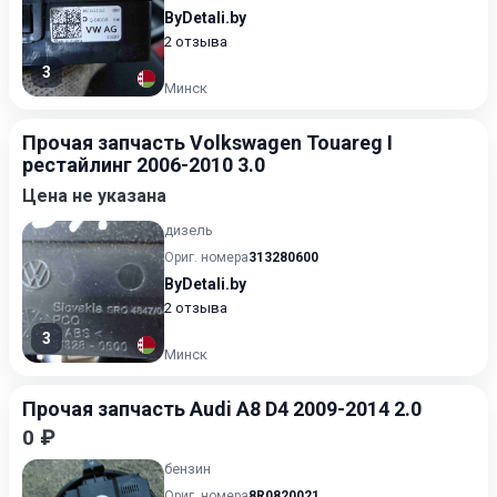
ByDetali.by
2 отзыва
3
Минск
Прочая запчасть Volkswagen Touareg I
рестайлинг 2006-2010 3.0
Цена не указана
дизель
Ориг. номера
313280600
ByDetali.by
2 отзыва
3
Минск
Прочая запчасть Audi A8 D4 2009-2014 2.0
0 ₽
бензин
Ориг. номера
8R0820021