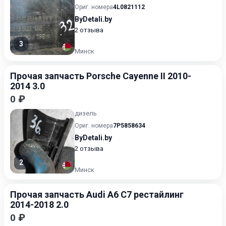
Ориг. номера
4L0821112
ByDetali.by
2 отзыва
3
Минск
Прочая запчасть Porsche Cayenne II 2010-
2014 3.0
0 ₽
дизель
Ориг. номера
7P5858634
ByDetali.by
2 отзыва
2
Минск
Прочая запчасть Audi A6 C7 рестайлинг
2014-2018 2.0
0 ₽