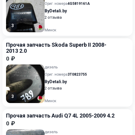
Ориг. номера
4G5819161A
ByDetali.by
2 отзыва
3
Минск
Прочая запчасть Skoda Superb II 2008-
2013 2.0
0 ₽
дизель
Ориг. номера
3T0823755
ByDetali.by
2 отзыва
3
Минск
Прочая запчасть Audi Q7 4L 2005-2009 4.2
0 ₽
дизель