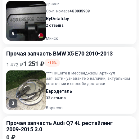
дизель
Ориг. номера
4G0035909
ByDetali.by
2 отзыва
5
Минск
Прочая запчасть BMW X5 E70 2010-2013
1 251 ₽
-15%
1 472 ₽
*** Пишите в мессенджеры Артикул
запчасти - узнавайте о наличии, актуальном
состоянии и способе доставки.
Евродеталь
33 отзыва
3
Борисов
Прочая запчасть Audi Q7 4L рестайлинг
2009-2015 3.0
0 ₽