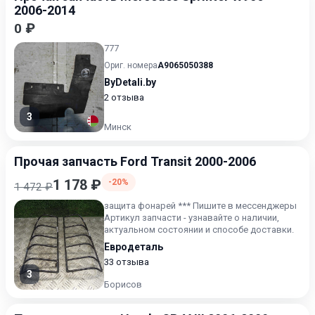
2006-2014
0 ₽
777
Ориг. номера
A9065050388
ByDetali.by
2 отзыва
3
Минск
Прочая запчасть Ford Transit 2000-2006
1 178 ₽
-20%
1 472 ₽
защита фонарей *** Пишите в мессенджеры
Артикул запчасти - узнавайте о наличии,
актуальном состоянии и способе доставки.
Евродеталь
33 отзыва
3
Борисов