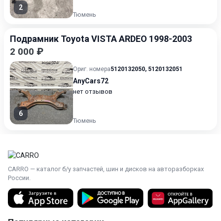
2
Тюмень
Подрамник Toyota VISTA ARDEO 1998-2003
2 000 ₽
Ориг. номера
5120132050
,
5120132051
AnyCars72
нет отзывов
6
Тюмень
CARRO — каталог б/у запчастей, шин и дисков на авторазборках
России.