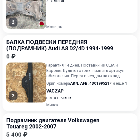
2 отзыва
2
Мозырь
БАЛКА ПОДВЕСКИ ПЕРЕДНЯЯ
(ПОДРАМНИК) Audi A8 D2/4D 1994-1999
0 ₽
Гарантия 14 дней. Поставки из США и
Европы. Будьте готовы назвать артикул
объявления. Перед выездом на склад
обязательно звоните.
Ориг. номера
AKN
,
AFB
,
4D0199521F
и ещё 1
VAGZAP
2
нет отзывов
Минск
Подрамник двигателя Volkswagen
Touareg 2002-2007
5 400 ₽