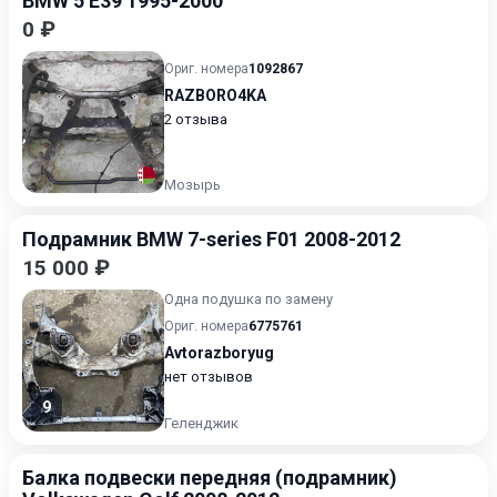
BMW 5 E39 1995-2000
0 ₽
Ориг. номера
1092867
RAZBORO4KA
2 отзыва
Мозырь
Подрамник BMW 7-series F01 2008-2012
15 000 ₽
Одна подушка по замену
Ориг. номера
6775761
Avtorazboryug
нет отзывов
9
Геленджик
Балка подвески передняя (подрамник)