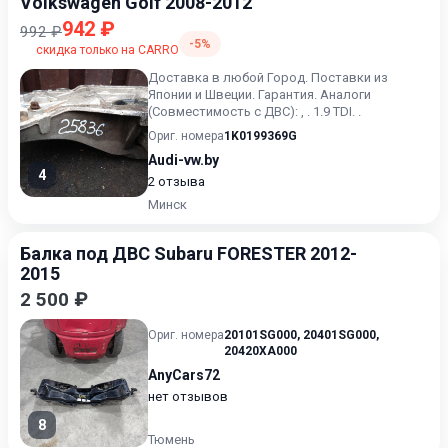
Volkswagen Golf 2008-2012
942 ₽
992 ₽
-5%
скидка только на CARRO
Доставка в любой Город. Поставки из
Японии и Швеции. Гарантия. Аналоги
(Совместимость с ДВС): , . 1.9 TDI. .
Ориг. номера
1K0199369G
Audi-vw.by
4
2 отзыва
Минск
Балка под ДВС Subaru FORESTER 2012-
2015
2 500 ₽
Ориг. номера
20101SG000
,
20401SG000
,
20420XA000
AnyCars72
нет отзывов
8
Тюмень