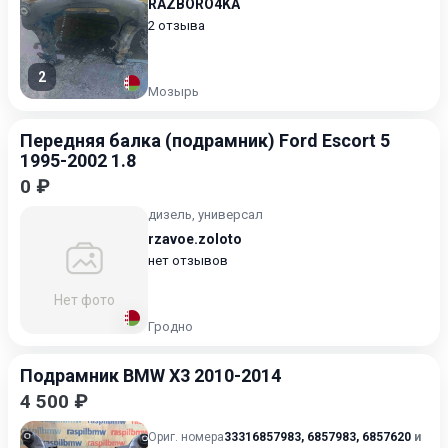
RAZBORO4KA
2 отзыва
2
Мозырь
Передняя балка (подрамник) Ford Escort 5
1995-2002 1.8
0 ₽
дизель, универсал
rzavoe.zoloto
нет отзывов
Нет фото
Гродно
Подрамник BMW X3 2010-2014
4 500 ₽
Ориг. номера
33316857983
,
6857983
,
6857620
и