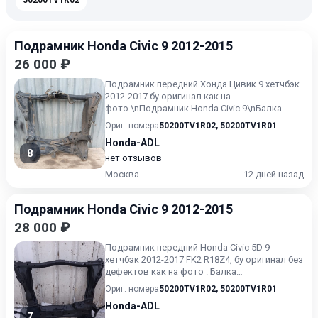
50200TV1R02
Подрамник Honda Civic 9 2012-2015
26 000 ₽
Подрамник передний Хонда Цивик 9 хетчбэк
2012-2017 бу оригинал как на
фото.\nПодрамник Honda Civic 9\nБалка
подвески Honda Civic 9\nНижняя б...
Ориг. номера
50200TV1R02
,
50200TV1R01
Honda-ADL
8
нет отзывов
Москва
12 дней назад
Подрамник Honda Civic 9 2012-2015
28 000 ₽
Подрамник передний Honda Civic 5D 9
хетчбэк 2012-2017 FK2 R18Z4, бу оригинал без
дефектов как на фото . Балка
передняя\nБалка подвески Honda...
Ориг. номера
50200TV1R02
,
50200TV1R01
Honda-ADL
7