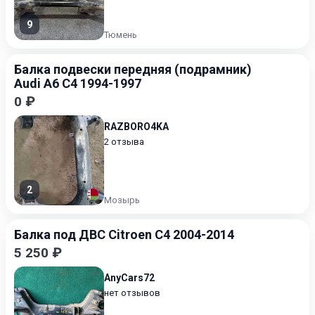
9
Тюмень
Балка подвески передняя (подрамник)
Audi A6 C4 1994-1997
0 ₽
RAZBORO4KA
2 отзыва
2
Мозырь
Балка под ДВС Citroen C4 2004-2014
5 250 ₽
AnyCars72
нет отзывов