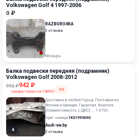
Volkswagen Golf 4 1997-2006
0 ₽
RAZBORO4KA
2 отзыва
Мозырь
Балка подвески передняя (подрамник)
Volkswagen Golf 2008-2012
942 ₽
992 ₽
-5%
скидка только на CARRO
Доставка в любой Город. Поставки из
Японии и Швеции. Гарантия. Аналоги
(Совместимость с ДВС): , . 1.9 TDI. .
Ориг. номера
1K0199369G
Audi-vw.by
4
2 отзыва