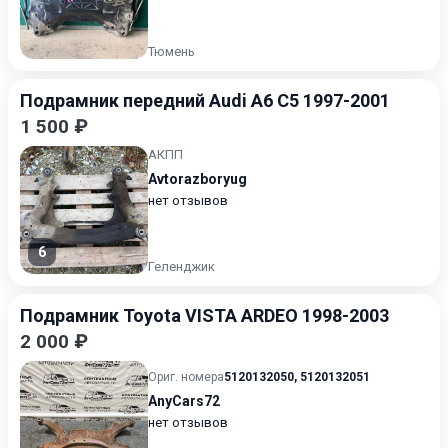
Тюмень
Подрамник передний Audi A6 C5 1997-2001
1 500 ₽
АКПП
Avtorazboryug
нет отзывов
6
Геленджик
Подрамник Toyota VISTA ARDEO 1998-2003
2 000 ₽
Ориг. номера
5120132050
,
5120132051
AnyCars72
нет отзывов