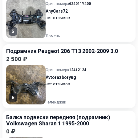
Ориг. номера
624011Y400
AnyCars72
нет отзывов
5
Тюмень
Подрамник Peugeot 206 T13 2002-2009 3.0
2 500 ₽
Ориг. номера
12412124
Avtorazboryug
нет отзывов
6
Геленджик
Балка подвески передняя (подрамник)
Volkswagen Sharan 1 1995-2000
0 ₽