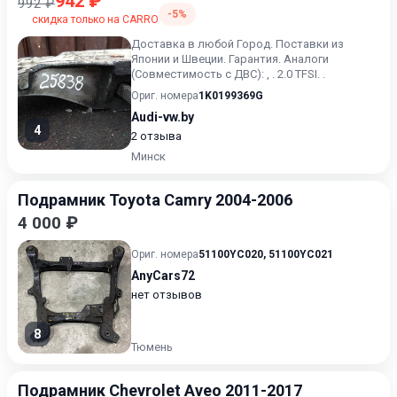
942 ₽
992 ₽
-5%
скидка только на CARRO
Доставка в любой Город. Поставки из
Японии и Швеции. Гарантия. Аналоги
(Совместимость с ДВС): , . 2.0 TFSI. .
Ориг. номера
1K0199369G
Audi-vw.by
4
2 отзыва
Минск
Подрамник Toyota Camry 2004-2006
4 000 ₽
Ориг. номера
51100YC020
,
51100YC021
AnyCars72
нет отзывов
8
Тюмень
Подрамник Chevrolet Aveo 2011-2017