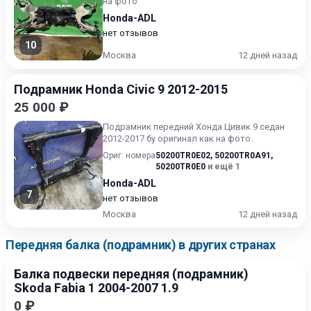
на фото
Honda-ADL
нет отзывов
10
Москва
12 дней назад
Подрамник Honda Civic 9 2012-2015
25 000 ₽
Подрамник передний Хонда Цивик 9 седан
2012-2017 бу оригинал как на фото.
Ориг. номера
50200TR0E02
,
50200TR0A91
,
50200TR0E0
и ещё 1
Honda-ADL
7
нет отзывов
Москва
12 дней назад
Передняя балка (подрамник) в других странах
Балка подвески передняя (подрамник)
Skoda Fabia 1 2004-2007 1.9
0 ₽