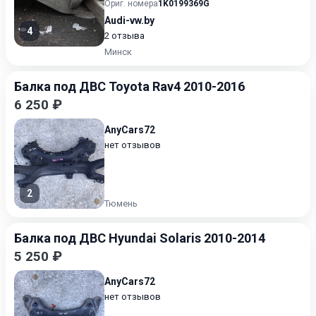
Ориг. номера
1K0199369G
Audi-vw.by
4
2 отзыва
Минск
Балка под ДВС Toyota Rav4 2010-2016
6 250 ₽
AnyCars72
нет отзывов
2
Тюмень
Балка под ДВС Hyundai Solaris 2010-2014
5 250 ₽
AnyCars72
нет отзывов