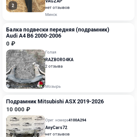
VAGZAP
2
нет отзывов
Минск
Балка подвески передняя (подрамник)
Audi A4 B6 2000-2006
0 ₽
Голая
RAZBORO4KA
2 отзыва
Мозырь
Подрамник Mitsubishi ASX 2019-2026
10 000 ₽
Ориг. номера
4100A294
AnyCars72
нет отзывов