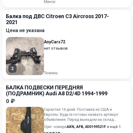
Минск
Балка под ДВС Citroen C3 Aircross 2017-
2021
Цена не указана
AnyCars72
нет отзывов
2
Тюмень
БАЛКА ПОДВЕСКИ ПЕРЕДНЯЯ
(ПОДРАМНИК) Audi A8 D2/4D 1994-1999
0 ₽
Гарантия 14 дней. Поставки из США и
Европы. Будьте готовы назвать артикул
объявления. Перед выездом на склад
обязательно звоните.
Ориг. номера
AKN
,
AFB
,
4D0199521F
и ещё 1