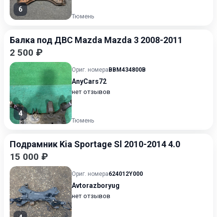
6
Тюмень
Балка под ДВС Mazda Mazda 3 2008-2011
2 500 ₽
Ориг. номера
BBM434800B
AnyCars72
нет отзывов
4
Тюмень
Подрамник Kia Sportage Sl 2010-2014 4.0
15 000 ₽
Ориг. номера
624012Y000
Avtorazboryug
нет отзывов