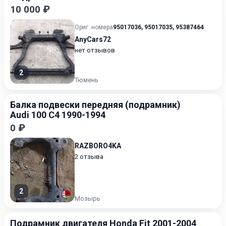
10 000 ₽
Ориг. номера
95017036
,
95017035
,
95387464
AnyCars72
нет отзывов
2
Тюмень
Балка подвески передняя (подрамник)
Audi 100 C4 1990-1994
0 ₽
RAZBORO4KA
2 отзыва
2
Мозырь
Подрамник двигателя Honda Fit 2001-2004