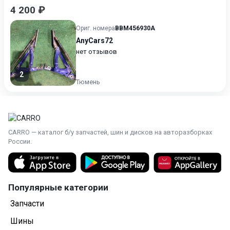
4 200 ₽
Ориг. номера
BBM456930A
AnyCars72
нет отзывов
2
Тюмень
CARRO — каталог б/у запчастей, шин и дисков на авторазборках
России.
Популярные категории
Запчасти
Шины