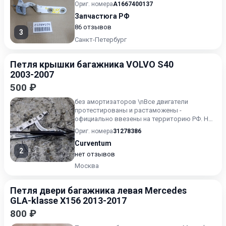
Ориг. номера
A1667400137
Запчастюга РФ
86 отзывов
3
Санкт-Петербург
Петля крышки багажника VOLVO S40
2003-2007
500 ₽
без амортизаторов \nВсе двигатели
протестированы и растаможены -
официально ввезены на территорию РФ. На
каждый мотор даем документы - ГТД,...
Ориг. номера
31278386
Curventum
2
нет отзывов
Москва
Петля двери багажника левая Mercedes
GLA-klasse X156 2013-2017
800 ₽