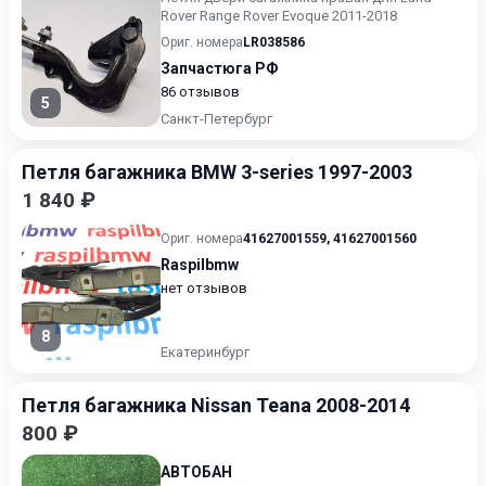
Rover Range Rover Evoque 2011-2018
Ориг. номера
LR038586
Запчастюга РФ
86 отзывов
5
Санкт-Петербург
Петля багажника BMW 3-series 1997-2003
1 840 ₽
Ориг. номера
41627001559
,
41627001560
Raspilbmw
нет отзывов
8
Екатеринбург
Петля багажника Nissan Teana 2008-2014
800 ₽
АВТОБАН