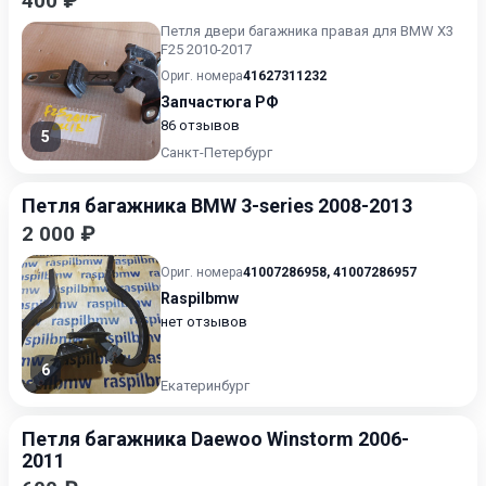
400 ₽
Петля двери багажника правая для BMW X3
F25 2010-2017
Ориг. номера
41627311232
Запчастюга РФ
86 отзывов
5
Санкт-Петербург
Петля багажника BMW 3-series 2008-2013
2 000 ₽
Ориг. номера
41007286958
,
41007286957
Raspilbmw
нет отзывов
6
Екатеринбург
Петля багажника Daewoo Winstorm 2006-
2011