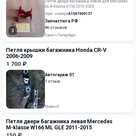
Петля двери багажника левая для Mercedes
GLA-klasse X156 2013-2020
Ориг. номера
A1567400137
Запчастюга РФ
86 отзывов
3
Санкт-Петербург
Петля крышки багажника Honda CR-V
2006-2009
1 700 ₽
Автогараж 01
1 отзыв
Майкоп
Петля двери багажника левая Mercedes
M-klasse W166 ML GLE 2011-2015
150 ₽