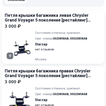
05020858AB
Петля крышки багажника левая Chrysler
Grand Voyager 5 поколение [рестайлинг]
2011-2016
3 000 ₽
Состояние отличное, оригинал.
Ориг. номера
5020858AB
,
05020858AB
Starzap
нет отзывов
9
Москва
Петля крышки багажника правая Chrysler
Grand Voyager 5 поколение [рестайлинг]
2011-2016
3 000 ₽
Состояние отличное, оригинал.
Ориг. номера
5020858AB
,
05020858AB
Starzap
нет отзывов