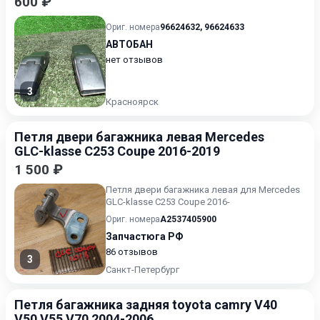
600 ₽
Ориг. номера
96624632
,
96624633
АВТОБАН
нет отзывов
3
Красноярск
Петля двери багажника левая Mercedes
GLC-klasse C253 Coupe 2016-2019
1 500 ₽
Петля двери багажника левая для Mercedes
GLC-klasse C253 Coupe 2016-
Ориг. номера
A2537405900
Запчастюга РФ
86 отзывов
3
Санкт-Петербург
Петля багажника задняя toyota camry V40
V50 V55 V70 2004-2006