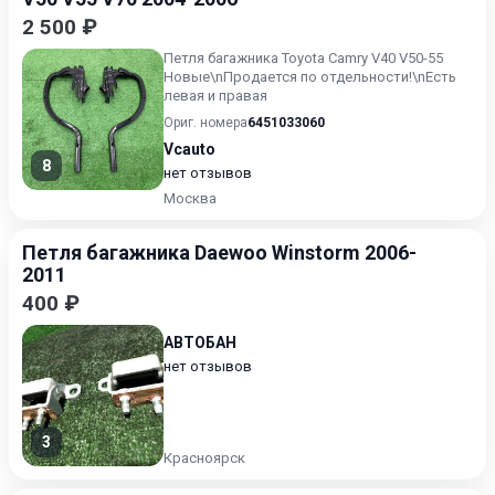
2 500 ₽
Петля багажника Toyota Camry V40 V50-55
Новые\nПродается по отдельности!\nЕсть
левая и правая
Ориг. номера
6451033060
Vcauto
8
нет отзывов
Москва
Петля багажника Daewoo Winstorm 2006-
2011
400 ₽
АВТОБАН
нет отзывов
3
Красноярск