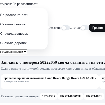
ртировка
По релевантности
По релевантности
Сначала свежие
В наличии
С ценой
График 
Сначала дешевые
Сначала дорогие
Запчасть с номером 50222059 могла ставиться на эти 
Если в выдаче нет нужной детали, проверьте категории ниже и обязател
проводка крышки багажника Land Rover Range Rover 4 2012-2017
пр
проверить категорию
пр
Также встречаются номера:
50248305
KK5214630WE
KK5214631