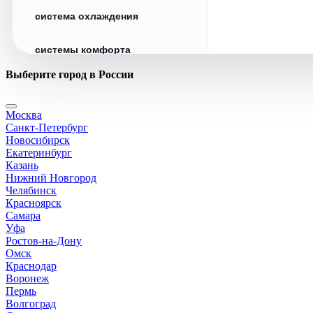
система охлаждения
системы комфорта
Выберите город в России
стекла
Москва
стеклоочистители
Санкт-Петербург
Новосибирск
топливная система
Екатеринбург
Казань
Нижний Новгород
тормозная система
Челябинск
Красноярск
Самара
трансмиссия
Уфа
Ростов-на-Дону
электрика
Омск
Краснодар
Воронеж
Пермь
Волгоград