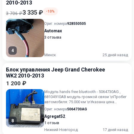
2010-2013
3 335 ₽
-10%
3 706 ₽
Ориг. номера
928550505
Automax
3 отзыва
4
Минск
25 дней назад
Блок управления Jeep Grand Cherokee
WK2 2010-2013
1 200 ₽
Модуль hands free bluetooth - 5064730AG ,
68104910AB модуль громкой связи \nПробег
автомобиля: 75.000 км \nУказана цена
только ДЛЯ ПОЛЬЗОВАТ...
Ориг. номера
5064730AG
Agregat52
8
1 отзыв
Нижний Новгород
17 дней назад