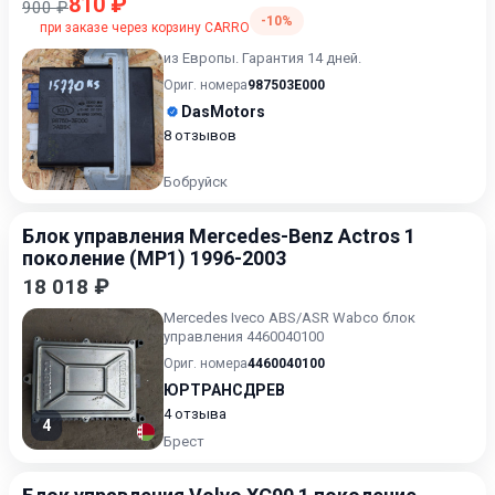
810 ₽
900 ₽
-10%
при заказе через корзину CARRO
из Европы. Гарантия 14 дней.
Ориг. номера
987503E000
DasMotors
8 отзывов
Бобруйск
Блок управления Mercedes-Benz Actros 1
поколение (MP1) 1996-2003
18 018 ₽
Mercedes Iveco ABS/ASR Wabco блок
управления 4460040100
Ориг. номера
4460040100
ЮРТРАНСДРЕВ
4 отзыва
4
Брест