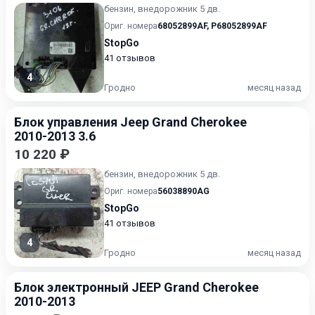
бензин, внедорожник 5 дв.
Ориг. номера
68052899AF
,
P68052899AF
StopGo
41 отзывов
4
Гродно
месяц назад
Блок управления Jeep Grand Cherokee
2010-2013 3.6
10 220 ₽
бензин, внедорожник 5 дв.
Ориг. номера
56038890AG
StopGo
41 отзывов
4
Гродно
месяц назад
Блок электронный JEEP Grand Cherokee
2010-2013