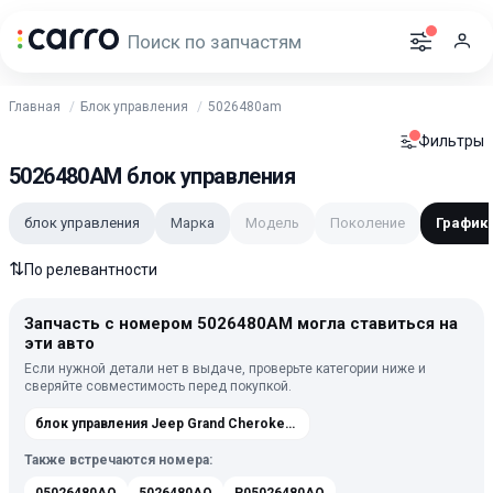
Главная
Блок управления
5026480am
Фильтры
5026480AM блок управления
блок управления
Марка
Модель
Поколение
График
⇅
По релевантности
Запчасть с номером 5026480AM могла ставиться на
эти авто
Если нужной детали нет в выдаче, проверьте категории ниже и
сверяйте совместимость перед покупкой.
блок управления Jeep Grand Cherokee 4 2010-2013
Также встречаются номера: