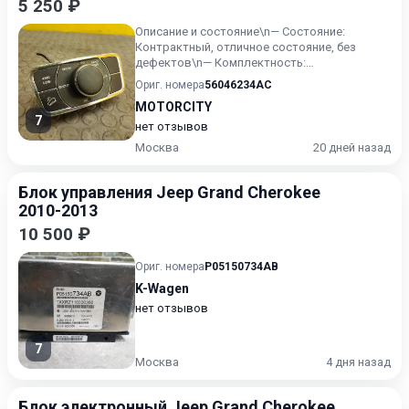
5 250 ₽
Описание и состояние\n— Состояние:
Контрактный, отличное состояние, без
дефектов\n— Комплектность:
соответствует фото\n— Особенности:
Ориг. номера
56046234AC
Оригин...
MOTORCITY
7
нет отзывов
Москва
20 дней назад
Блок управления Jeep Grand Cherokee
2010-2013
10 500 ₽
Ориг. номера
P05150734AB
K-Wagen
нет отзывов
7
Москва
4 дня назад
Блок электронный Jeep Grand Cherokee