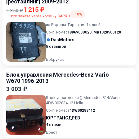
[рестайлинг] 2009-2012
1 215 ₽
1 350 ₽
-10%
при заказе через корзину CARRO
из Европы. Гарантия 14 дней.
Ориг. номера
896900D020
,
MB1028500120
DasMotors
8 отзывов
Бобруйск
Блок управления Mercedes-Benz Vario
W670 1996-2013
3 003 ₽
Блок управления () Mercedes 814/Vario
4DW002834-12 Hella
Ориг. номера
4DW00283412
ЮРТРАНСДРЕВ
4 отзыва
6
Брест