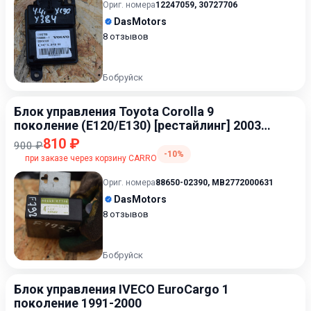
Ориг. номера
12247059
,
30727706
DasMotors
8 отзывов
Бобруйск
Блок управления Toyota Corolla 9
поколение (E120/E130) [рестайлинг] 2003-
2007 1.4
810 ₽
900 ₽
-10%
при заказе через корзину CARRO
Ориг. номера
88650-02390
,
MB2772000631
DasMotors
8 отзывов
Бобруйск
Блок управления IVECO EuroCargo 1
поколение 1991-2000