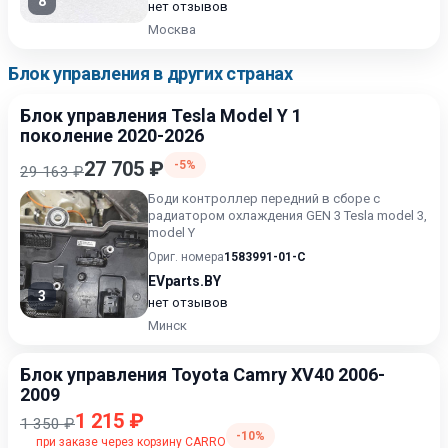
8
нет отзывов
Москва
Блок управления в других странах
Блок управления Tesla Model Y 1
поколение 2020-2026
27 705 ₽
-5%
29 163 ₽
Боди контроллер передний в сборе с
радиатором охлаждения GEN 3 Tesla model 3,
model Y
Ориг. номера
1583991-01-C
EVparts.BY
3
нет отзывов
Минск
Блок управления Toyota Camry XV40 2006-
2009
1 215 ₽
1 350 ₽
-10%
при заказе через корзину CARRO