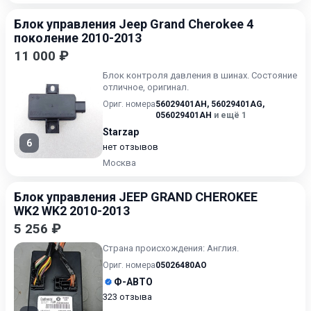
Блок управления Jeep Grand Cherokee 4
поколение 2010-2013
11 000 ₽
Блок контроля давления в шинах. Состояние
отличное, оригинал.
Ориг. номера
56029401AH
,
56029401AG
,
056029401AH
и ещё 1
Starzap
6
нет отзывов
Москва
Блок управления JEEP GRAND CHEROKEE
WK2 WK2 2010-2013
5 256 ₽
Страна происхождения: Англия.
Ориг. номера
05026480AO
Ф-АВТО
323 отзыва