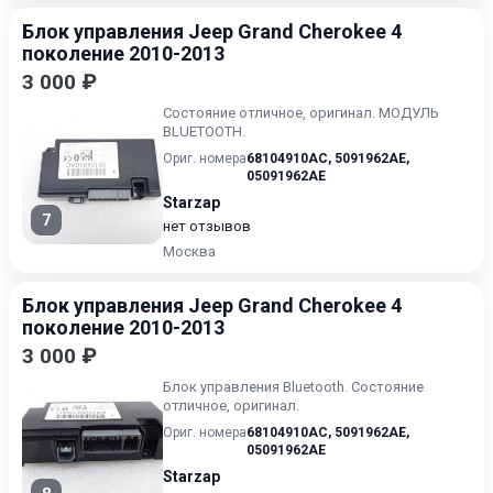
Блок управления Jeep Grand Cherokee 4
поколение 2010-2013
3 000 ₽
Состояние отличное, оригинал. МОДУЛЬ
BLUETOOTH.
Ориг. номера
68104910AC
,
5091962AE
,
05091962AE
Starzap
7
нет отзывов
Москва
Блок управления Jeep Grand Cherokee 4
поколение 2010-2013
3 000 ₽
Блок управления Bluetooth. Состояние
отличное, оригинал.
Ориг. номера
68104910AC
,
5091962AE
,
05091962AE
Starzap