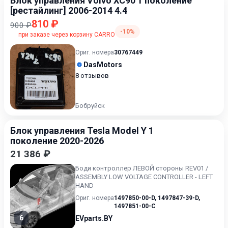
Блок управления Volvo XC90 1 поколение
[рестайлинг] 2006-2014 4.4
810 ₽
900 ₽
-10%
при заказе через корзину CARRO
Ориг. номера
30767449
DasMotors
8 отзывов
Бобруйск
Блок управления Tesla Model Y 1
поколение 2020-2026
21 386 ₽
Боди контроллер ЛЕВОЙ стороны REV01 /
ASSEMBLY LOW VOLTAGE CONTROLLER - LEFT
HAND
Ориг. номера
1497850-00-D
,
1497847-39-D
,
1497851-00-C
6
EVparts.BY