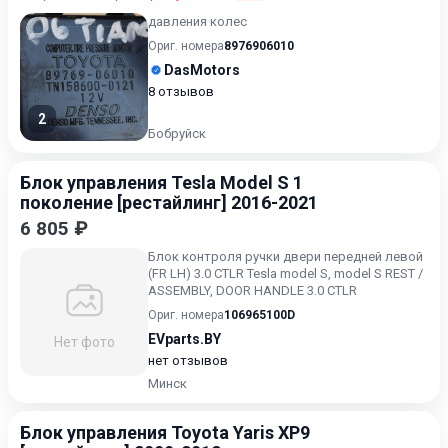
давления колес
Ориг. номера
8976906010
DasMotors
8 отзывов
2
Бобруйск
Блок управления Tesla Model S 1
поколение [рестайлинг] 2016-2021
6 805 ₽
Блок контроля ручки двери передней левой
(FR LH) 3.0 CTLR Tesla model S, model S REST /
ASSEMBLY, DOOR HANDLE 3.0 CTLR
Ориг. номера
106965100D
EVparts.BY
Нет фото
нет отзывов
Минск
Блок управления Toyota Yaris XP9