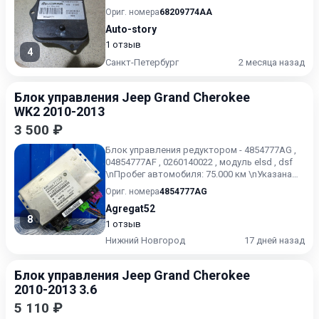
Ориг. номера
68209774AA
Auto-story
1 отзыв
4
Санкт-Петербург
2 месяца назад
Блок управления Jeep Grand Cherokee
WK2 2010-2013
3 500 ₽
Блок управления редуктором - 4854777AG ,
04854777AF , 0260140022 , модуль elsd , dsf
\nПробег автомобиля: 75.000 км \nУказана
цена только ДЛ...
Ориг. номера
4854777AG
Agregat52
8
1 отзыв
Нижний Новгород
17 дней назад
Блок управления Jeep Grand Cherokee
2010-2013 3.6
5 110 ₽