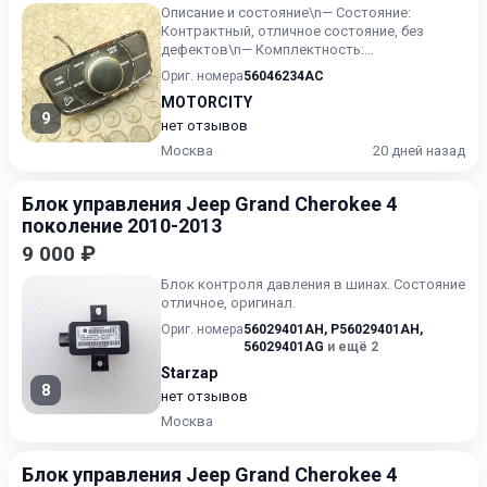
Описание и состояние\n— Состояние:
Контрактный, отличное состояние, без
дефектов\n— Комплектность:
соответствует фото\n— Особенности:
Ориг. номера
56046234AC
Оригин...
MOTORCITY
9
нет отзывов
Москва
20 дней назад
Блок управления Jeep Grand Cherokee 4
поколение 2010-2013
9 000 ₽
Блок контроля давления в шинах. Состояние
отличное, оригинал.
Ориг. номера
56029401AH
,
P56029401AH
,
56029401AG
и ещё 2
Starzap
8
нет отзывов
Москва
Блок управления Jeep Grand Cherokee 4