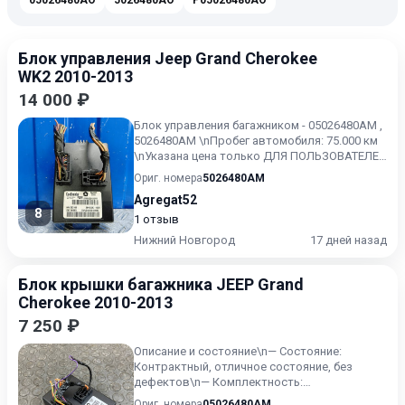
05026480AO
5026480AO
P05026480AO
Блок управления Jeep Grand Cherokee
WK2 2010-2013
14 000 ₽
Блок управления багажником - 05026480AM ,
5026480AM \nПробег автомобиля: 75.000 км
\nУказана цена только ДЛЯ ПОЛЬЗОВАТЕЛЕЙ
текущего ресурса\...
Ориг. номера
5026480AM
Agregat52
8
1 отзыв
Нижний Новгород
17 дней назад
Блок крышки багажника JEEP Grand
Cherokee 2010-2013
7 250 ₽
Описание и состояние\n— Состояние:
Контрактный, отличное состояние, без
дефектов\n— Комплектность:
соответствует фото\n— Особенности:
Ориг. номера
05026480AM