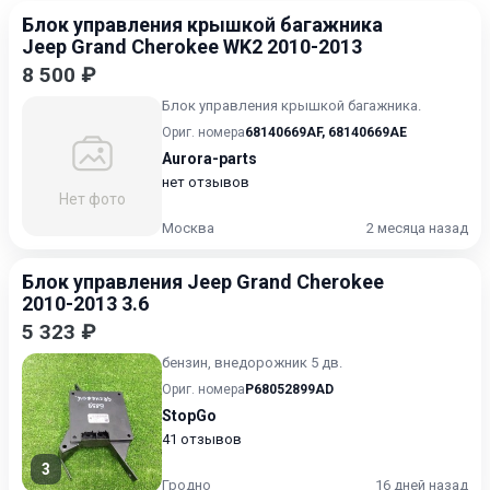
Блок управления крышкой багажника
Jeep Grand Cherokee WK2 2010-2013
8 500 ₽
Блок управления крышкой багажника.
Ориг. номера
68140669AF
,
68140669AE
Aurora-parts
нет отзывов
Нет фото
Москва
2 месяца назад
Блок управления Jeep Grand Cherokee
2010-2013 3.6
5 323 ₽
бензин, внедорожник 5 дв.
Ориг. номера
P68052899AD
StopGo
41 отзывов
3
Гродно
16 дней назад