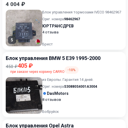
4 004 ₽
Блок управления тормозами IVECO 98462967
Ориг. номера
98462967
ЮРТРАНСДРЕВ
4 отзыва
5
Брест
Блок управления BMW 5 E39 1995-2000
405 ₽
450 ₽
-10%
при заказе через корзину CARRO
из Европы. Гарантия 14 дней.
Ориг. номера
S30880S4001A3004
DasMotors
8 отзывов
Бобруйск
Блок управления Opel Astra