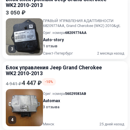
WK2 2010-2013
3 050 ₽
ПРАВЫЙ УПРАВЛЕНИЯ АДАПТИВНОСТИ
68209774AA, Grand Cherokee (WK2) 2010&gt;
Ориг. номера
68209774AA
Auto-story
1 отзыв
3
Санкт-Петербург
2 месяца назад
Блок управления Jeep Grand Cherokee
WK2 2010-2013
4 447 ₽
-10%
4 941 ₽
Ориг. номера
56029583AB
Automax
3 отзыва
4
Минск
25 дней назад