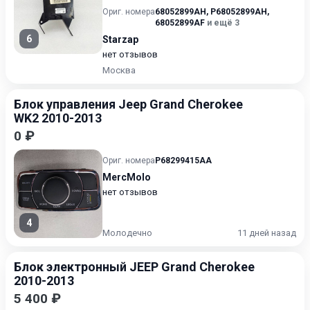
Ориг. номера
68052899AH
,
P68052899AH
,
68052899AF
и ещё 3
6
Starzap
нет отзывов
Москва
Блок управления Jeep Grand Cherokee
WK2 2010-2013
0 ₽
Ориг. номера
P68299415AA
MercMolo
нет отзывов
4
Молодечно
11 дней назад
Блок электронный JEEP Grand Cherokee
2010-2013
5 400 ₽