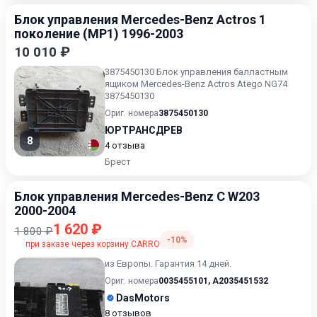
Блок управления Mercedes-Benz Actros 1
поколение (MP1) 1996-2003
10 010 ₽
3875450130 Блок управления балластным
ящиком Mercedes-Benz Actros Atego NG74
3875450130
Ориг. номера
3875450130
ЮРТРАНСДРЕВ
8
4 отзыва
Брест
Блок управления Mercedes-Benz C W203
2000-2004
1 620 ₽
1 800 ₽
-10%
при заказе через корзину CARRO
из Европы. Гарантия 14 дней.
Ориг. номера
0035455101
,
A2035451532
DasMotors
8 отзывов