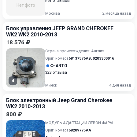
нет отзывов
Нет фото
Москва
2 месяца назад
Блок управления JEEP GRAND CHEROKEE
WK2 WK2 2010-2013
18 576 ₽
Страна происхождения: Англия.
Ориг. номера
68137576AB
,
0203300016
Ф-АВТО
323 отзыва
4
Минск
4 дня назад
Блок электронный Jeep Grand Cherokee
WK2 2010-2013
800 ₽
МОДУЛЬ АДАПТАЦИИ ЛЕВОЙ ФАРЫ
Ориг. номера
68209775AA