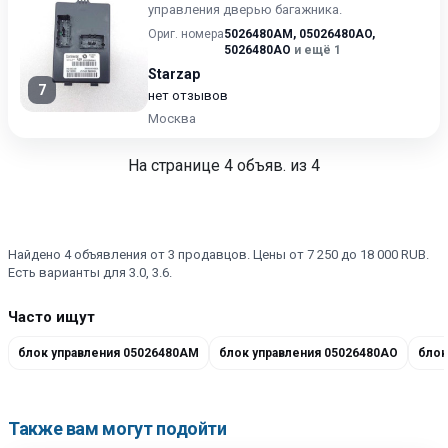
управления дверью багажника.
Ориг. номера
5026480AM
,
05026480AO
,
5026480AO
и ещё 1
Starzap
7
нет отзывов
Москва
На странице
4
объяв. из 4
Найдено 4 объявления от 3 продавцов. Цены от 7 250 до 18 000 RUB.
Есть варианты для 3.0, 3.6.
Часто ищут
блок управления 05026480AM
блок управления 05026480AO
блок
Также вам могут подойти