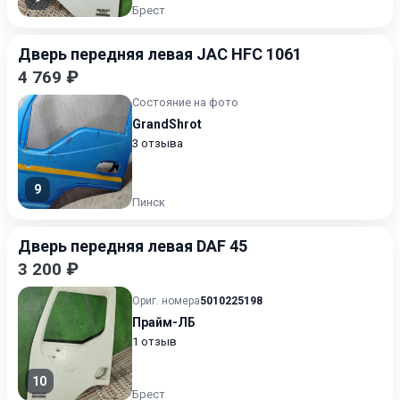
Брест
Дверь передняя левая JAC HFC 1061
4 769 ₽
Состояние на фото
GrandShrot
3 отзыва
9
Пинск
Дверь передняя левая DAF 45
3 200 ₽
Ориг. номера
5010225198
Прайм-ЛБ
1 отзыв
10
Брест