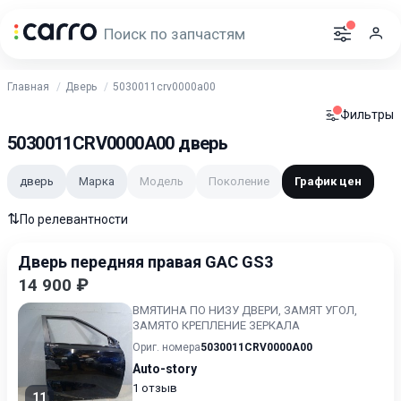
Главная
Дверь
5030011crv0000a00
Фильтры
5030011CRV0000A00 дверь
дверь
Марка
Модель
Поколение
График цен
⇅
По релевантности
Дверь передняя правая GAC GS3
14 900 ₽
ВМЯТИНА ПО НИЗУ ДВЕРИ, ЗАМЯТ УГОЛ,
ЗАМЯТО КРЕПЛЕНИЕ ЗЕРКАЛА
Ориг. номера
5030011CRV0000A00
Auto-story
1 отзыв
11