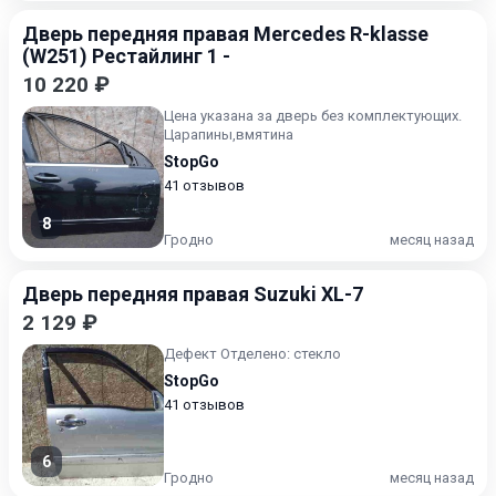
Дверь передняя правая Mercedes R-klasse
(W251) Рестайлинг 1 -
10 220 ₽
Цена указана за дверь без комплектующих.
Царапины,вмятина
StopGo
41 отзывов
8
Гродно
месяц назад
Дверь передняя правая Suzuki XL-7
2 129 ₽
Дефект Отделено: стекло
StopGo
41 отзывов
6
Гродно
месяц назад