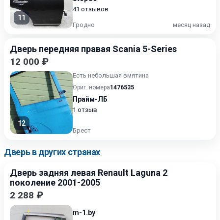
41 отзывов
11
Гродно
месяц назад
Дверь передняя правая Scania 5-Series
12 000 ₽
Есть небольшая вмятина
Ориг. номера
1476535
Прайм-ЛБ
1 отзыв
12
Брест
Дверь в других странах
Дверь задняя левая Renault Laguna 2
поколение 2001-2005
2 288 ₽
m-1.by