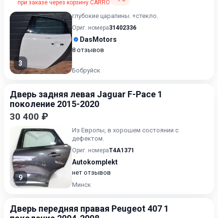
при заказе через корзину CARRO
глубокие царапины. +стекло.
Ориг. номера
31402336
DasMotors
8 отзывов
3
Бобруйск
Дверь задняя левая Jaguar F-Pace 1
поколение 2015-2020
30 400 ₽
Из Европы, в хорошем состоянии с
дефектом.
Ориг. номера
T4A1371
Autokomplekt
нет отзывов
9
Минск
Дверь передняя правая Peugeot 407 1