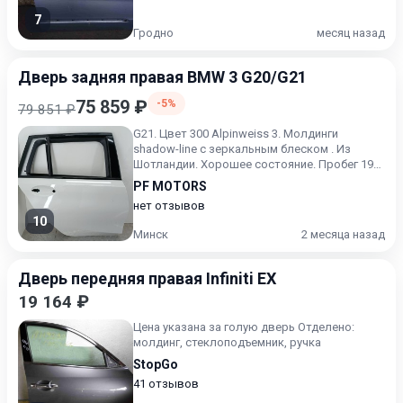
7
Гродно
месяц назад
Дверь задняя правая BMW 3 G20/G21
75 859 ₽
-5%
79 851 ₽
G21. Цвет 300 Alpinweiss 3. Молдинги
shadow-line с зеркальным блеском . Из
Шотландии. Хорошее состояние. Пробег 19
т.м. Мелкая царапина.
PF MOTORS
нет отзывов
10
Минск
2 месяца назад
Дверь передняя правая Infiniti EX
19 164 ₽
Цена указана за голую дверь Отделено:
молдинг, стеклоподъемник, ручка
StopGo
41 отзывов