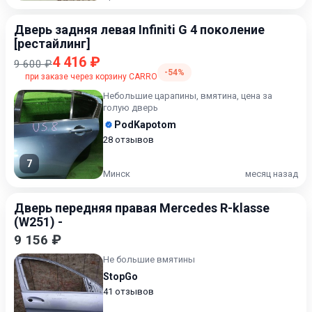
Дверь задняя левая Infiniti G 4 поколение
[рестайлинг]
4 416 ₽
9 600 ₽
-54%
при заказе через корзину CARRO
Небольшие царапины, вмятина, цена за
голую дверь
PodKapotom
28 отзывов
7
Минск
месяц назад
Дверь передняя правая Mercedes R-klasse
(W251) -
9 156 ₽
Не большие вмятины
StopGo
41 отзывов