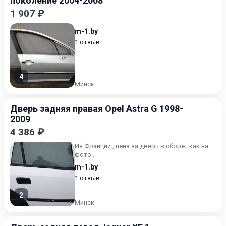
поколение 2004-2008
1 907 ₽
m-1.by
1 отзыв
4
Минск
Дверь задняя правая Opel Astra G 1998-
2009
4 386 ₽
Из Франции , цена за дверь в сборе , как на
фото .
m-1.by
1 отзыв
2
Минск