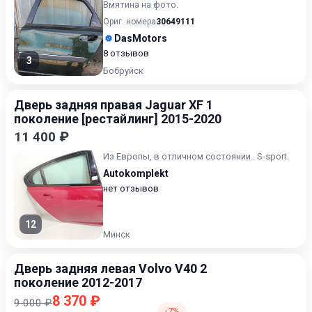
Вмятина на фото.
Ориг. номера
30649111
DasMotors
8 отзывов
3
Бобруйск
Дверь задняя правая Jaguar XF 1
поколение [рестайлинг] 2015-2020
11 400 ₽
Из Европы, в отличном состоянии.. S-sport.
Autokomplekt
нет отзывов
12
Минск
Дверь задняя левая Volvo V40 2
поколение 2012-2017
8 370 ₽
9 000 ₽
-7%