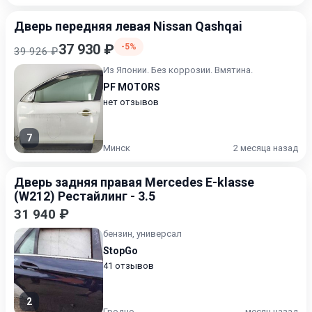
Дверь передняя левая Nissan Qashqai
37 930 ₽
-5%
39 926 ₽
Из Японии. Без коррозии. Вмятина.
PF MOTORS
нет отзывов
7
Минск
2 месяца назад
Дверь задняя правая Mercedes E-klasse
(W212) Рестайлинг - 3.5
31 940 ₽
бензин, универсал
StopGo
41 отзывов
2
Гродно
месяц назад