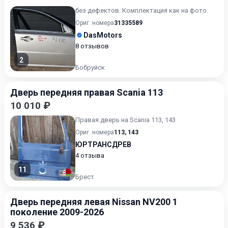
без дефектов. Комплектация как на фото.
Ориг. номера
31335589
DasMotors
8 отзывов
2
Бобруйск
Дверь передняя правая Scania 113
10 010 ₽
Правая дверь на Scania 113, 143
Ориг. номера
113
,
143
ЮРТРАНСДРЕВ
4 отзыва
11
Брест
Дверь передняя левая Nissan NV200 1
поколение 2009-2026
9 536 ₽