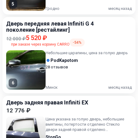
5
Гродно
месяц назад
Дверь передняя левая Infiniti G 4
поколение [рестайлинг]
5 520 ₽
12 000 ₽
-54%
при заказе через корзину CARRO
Небольшие царапины, цена за голую дверь
PodKapotom
28 отзывов
6
Минск
месяц назад
Дверь задняя правая Infiniti EX
12 776 ₽
Цена указана за голую дверь, небольшие
вмятины, потертости отделено Стекло
двери задней правой отделено
Стеклоподъемник задний правый отделе...
StopGo