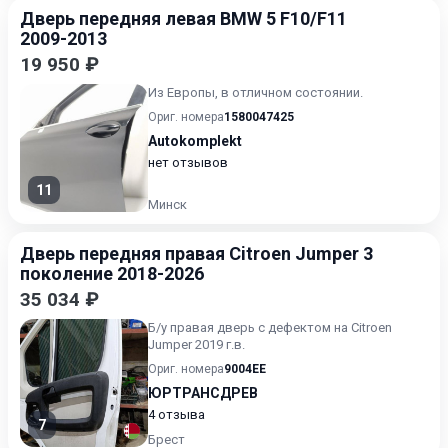
Дверь передняя левая BMW 5 F10/F11
2009-2013
19 950 ₽
Из Европы, в отличном состоянии.
Ориг. номера
1580047425
Autokomplekt
нет отзывов
11
Минск
Дверь передняя правая Citroen Jumper 3
поколение 2018-2026
35 034 ₽
Б/у правая дверь с дефектом на Citroen
Jumper 2019 г.в.
Ориг. номера
9004EE
ЮРТРАНСДРЕВ
4 отзыва
7
Брест