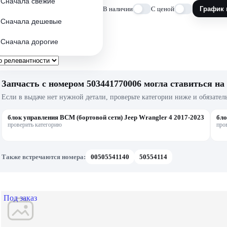
Сначала свежие
В наличии
С ценой
График 
Сначала дешевые
Сначала дорогие
Запчасть с номером 503441770006 могла ставиться на 
Если в выдаче нет нужной детали, проверьте категории ниже и обязател
блок управления BCM (бортовой сети) Jeep Wrangler 4 2017-2023
бло
проверить категорию
про
Также встречаются номера:
00505541140
50554114
Под заказ