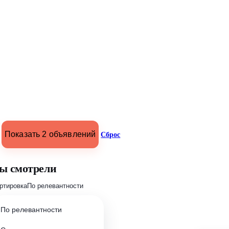
Показать 2 объявлений
Сброс
ы смотрели
ртировка
По релевантности
По релевантности