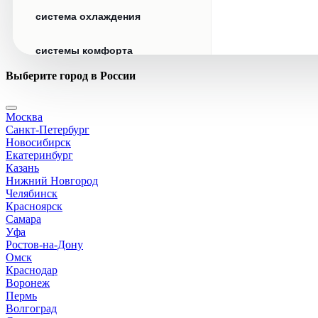
система охлаждения
системы комфорта
Выберите город в России
стекла
Москва
стеклоочистители
Санкт-Петербург
Новосибирск
топливная система
Екатеринбург
Казань
Нижний Новгород
тормозная система
Челябинск
Красноярск
Самара
трансмиссия
Уфа
Ростов-на-Дону
электрика
Омск
Краснодар
Воронеж
Пермь
Волгоград