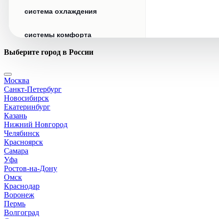
система охлаждения
системы комфорта
Выберите город в России
стекла
Москва
стеклоочистители
Санкт-Петербург
Новосибирск
топливная система
Екатеринбург
Казань
Нижний Новгород
тормозная система
Челябинск
Красноярск
Самара
трансмиссия
Уфа
Ростов-на-Дону
электрика
Омск
Краснодар
Воронеж
Пермь
Волгоград