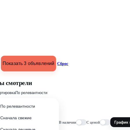
Показать 3 объявлений
Сброс
ы смотрели
ртировка
По релевантности
По релевантности
Сначала свежие
В наличии
С ценой
График 
Сначала дешевые