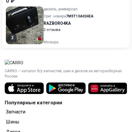
0 ₽
дизель, универсал
Ориг. номера
7M5T13A024EA
RAZBORO4KA
2 отзыва
3
Мозырь
CARRO — каталог б/у запчастей, шин и дисков на авторазборках
России.
Популярные категории
Запчасти
Шины
Диски