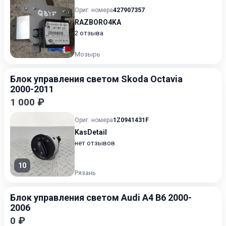
Ориг. номера
427907357
RAZBORO4KA
2 отзыва
Мозырь
Блок управления светом Skoda Octavia
2000-2011
1 000 ₽
Ориг. номера
1Z0941431F
KasDetail
нет отзывов
10
Рязань
Блок управления светом Audi A4 B6 2000-
2006
0 ₽