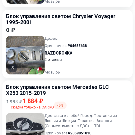
Мозырь
Блок управления светом Chrysler Voyager
1995-2001
0 ₽
Дефект
Ориг. номера
P04685638
RAZBORO4KA
2 отзыва
3
Мозырь
Блок управления светом Mercedes GLC
X253 2015-2019
1 884 ₽
1 983 ₽
-5%
скидка только на CARRO
Доставка в любой Город. Поставки из
Японии и Швеции. Гарантия. Аналоги
(Совместимость с ДВС): , . TDI. .
Ориг. номера
A2059051810