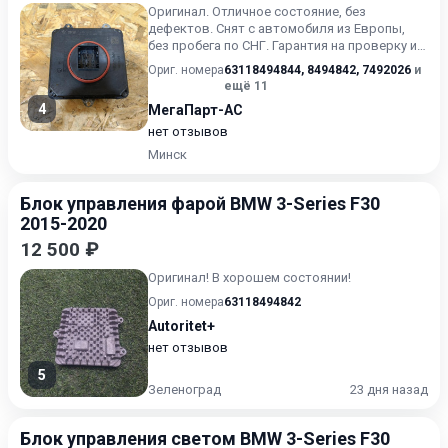
Оригинал. Отличное состояние, без
дефектов. Снят с автомобиля из Европы,
без пробега по СНГ. Гарантия на проверку и
установку. Склад находит...
Ориг. номера
63118494844
,
8494842
,
7492026
и
ещё 11
4
МегаПарт-АС
нет отзывов
Минск
Блок управления фарой BMW 3-Series F30
2015-2020
12 500 ₽
Оригинал! В хорошем состоянии!
Ориг. номера
63118494842
Autoritet+
нет отзывов
5
Зеленоград
23 дня назад
Блок управления светом BMW 3-Series F30