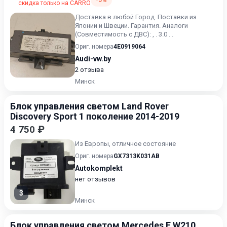
-5%
скидка только на CARRO
Доставка в любой Город. Поставки из
Японии и Швеции. Гарантия. Аналоги
(Совместимость с ДВС): , . 3.0 . .
Ориг. номера
4E0919064
Audi-vw.by
2 отзыва
Минск
Блок управления светом Land Rover
Discovery Sport 1 поколение 2014-2019
4 750 ₽
Из Европы, отличное состояние
Ориг. номера
GX7313K031AB
Autokomplekt
нет отзывов
3
Минск
Блок управления светом Mercedes E W210