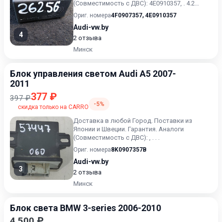
(Совместимость с ДВС): 4E0910357, . 4.2
Бензин. .
Ориг. номера
4F0907357
,
4E0910357
Audi-vw.by
4
2 отзыва
Минск
Блок управления светом Audi A5 2007-
2011
377 ₽
397 ₽
-5%
скидка только на CARRO
Доставка в любой Город. Поставки из
Японии и Швеции. Гарантия. Аналоги
(Совместимость с ДВС): , . . .
Ориг. номера
8K0907357B
Audi-vw.by
3
2 отзыва
Минск
Блок света BMW 3-series 2006-2010
4 500 ₽