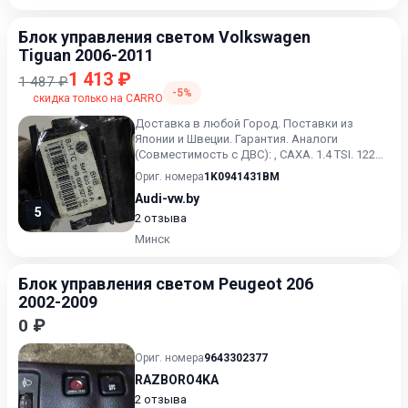
Блок управления светом Volkswagen
Tiguan 2006-2011
1 413 ₽
1 487 ₽
-5%
скидка только на CARRO
Доставка в любой Город. Поставки из
Японии и Швеции. Гарантия. Аналоги
(Совместимость с ДВС): , CAXA. 1.4 TSI. 122
л.с. (90 кВт).
Ориг. номера
1K0941431BM
Audi-vw.by
5
2 отзыва
Минск
Блок управления светом Peugeot 206
2002-2009
0 ₽
Ориг. номера
9643302377
RAZBORO4KA
2 отзыва