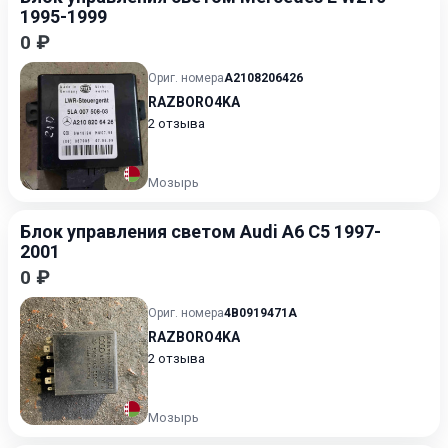
1995-1999
0 ₽
Ориг. номера
A2108206426
RAZBORO4KA
2 отзыва
Мозырь
Блок управления светом Audi A6 C5 1997-
2001
0 ₽
Ориг. номера
4B0919471A
RAZBORO4KA
2 отзыва
Мозырь