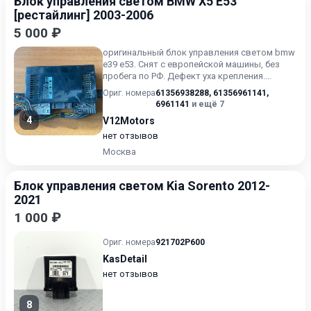
Блок управления светом BMW X5 E53
[рестайлинг] 2003-2006
5 000 ₽
оригинальный блок управления светом bmw
e39 e53. Снят с европейской машины, без
пробега по РФ. Дефект уха крепления.
Поможем в подборе запча...
Ориг. номера
61356938288
,
61356961141
,
6961141
и ещё 7
4
V12Motors
нет отзывов
Москва
Блок управления светом Kia Sorento 2012-
2021
1 000 ₽
Ориг. номера
921702P600
KasDetail
нет отзывов
8