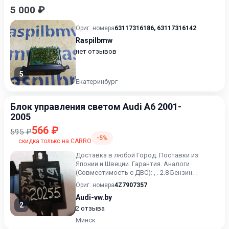
5 000 ₽
Ориг. номера
63117316186
,
63117316142
Raspilbmw
нет отзывов
5
Екатеринбург
Блок управления светом Audi A6 2001-
2005
566 ₽
595 ₽
-5%
скидка только на CARRO
Доставка в любой Город. Поставки из
Японии и Швеции. Гарантия. Аналоги
(Совместимость с ДВС): , . 2.8 Бензин. .
Ориг. номера
4Z7907357
Audi-vw.by
2
2 отзыва
Минск