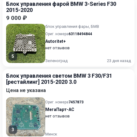
Блок управления фарой BMW 3-Series F30
2015-2020
9 000 ₽
блок управления фары, БМВ
Ориг. номера
63118494844
Autoritet+
нет отзывов
5
Зеленоград
23 дня назад
Блок управления светом BMW 3 F30/F31
[рестайлинг] 2015-2020 3.0
Цена не указана
Ориг. номера
7457873
МегаПарт-АС
нет отзывов
3
Минск