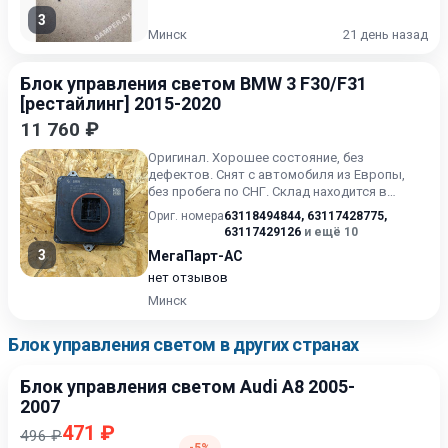
3
Минск
21 день назад
Блок управления светом BMW 3 F30/F31
[рестайлинг] 2015-2020
11 760 ₽
Оригинал. Хорошее состояние, без
дефектов. Снят с автомобиля из Европы,
без пробега по СНГ. Склад находится в
Минске (Беларусь) — отправка п...
Ориг. номера
63118494844
,
63117428775
,
63117429126
и ещё 10
3
МегаПарт-АС
нет отзывов
Минск
Блок управления светом в других странах
Блок управления светом Audi A8 2005-
2007
471 ₽
496 ₽