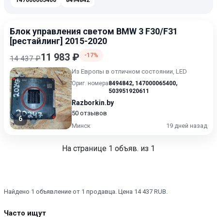
147000065400
8494842
Блок управления светом BMW 3 F30/F31
[рестайлинг] 2015-2020
11 983 ₽
-17%
14 437 ₽
Из Европы в отличном состоянии, LED
Ориг. номера
8494842
,
147000065400
,
503951920611
Razborkin.by
50 отзывов
6
Минск
19 дней назад
На странице
1
объяв. из 1
Найдено 1 объявление от 1 продавца. Цена 14 437 RUB.
Часто ищут