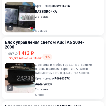
Ориг. номера
8E0941531C
RAZBORO4KA
2 отзыва
2
Мозырь
Блок управления светом Audi A6 2004-
2008
1 413 ₽
1 487 ₽
-5%
скидка только на CARRO
Доставка в любой Город. Поставки из
Японии и Швеции. Гарантия. Аналоги
(Совместимость с ДВС): , . 4.2 Бензин. .
Ориг. номера
4F0910357C
Audi-vw.by
2
2 отзыва
Минск