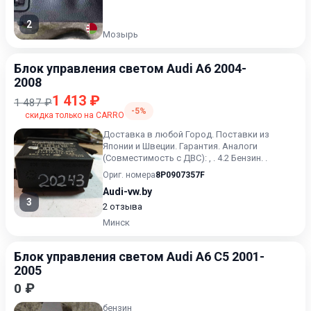
2
Мозырь
Блок управления светом Audi A6 2004-
2008
1 413 ₽
1 487 ₽
-5%
скидка только на CARRO
Доставка в любой Город. Поставки из
Японии и Швеции. Гарантия. Аналоги
(Совместимость с ДВС): , . 4.2 Бензин. .
Ориг. номера
8P0907357F
Audi-vw.by
3
2 отзыва
Минск
Блок управления светом Audi A6 C5 2001-
2005
0 ₽
бензин