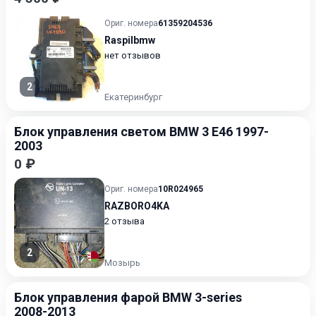
Ориг. номера
61359204536
Raspilbmw
нет отзывов
2
Екатеринбург
Блок управления светом BMW 3 E46 1997-
2003
0 ₽
Ориг. номера
10R024965
RAZBORO4KA
2 отзыва
2
Мозырь
Блок управления фарой BMW 3-series
2008-2013