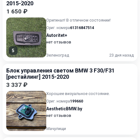
2015-2020
1 650 ₽
Оригинал! В отличном состоянии!
Ориг. номера
61316847514
Autoritet+
нет отзывов
5
Зеленоград
23 дня назад
Блок управления светом BMW 3 F30/F31
[рестайлинг] 2015-2020
3 337 ₽
Хорошее визуальное состояние.
Ориг. номера
199660
AestheticBMW.by
нет отзывов
Мачулищи