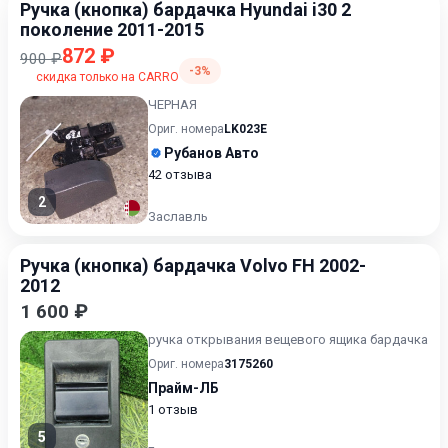
Ручка (кнопка) бардачка Hyundai i30 2
поколение 2011-2015
872 ₽
900 ₽
-3%
скидка только на CARRO
ЧЕРНАЯ
Ориг. номера
LK023E
Рубанов Авто
42 отзыва
2
Заславль
Ручка (кнопка) бардачка Volvo FH 2002-
2012
1 600 ₽
ручка открывания вещевого ящика бардачка
Ориг. номера
3175260
Прайм-ЛБ
1 отзыв
5