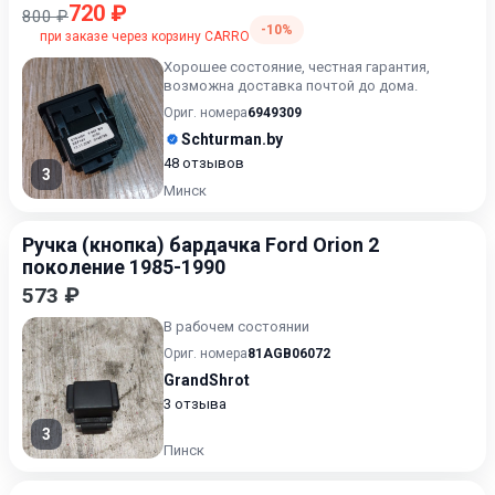
720 ₽
800 ₽
-10%
при заказе через корзину CARRO
Хорошее состояние, честная гарантия,
возможна доставка почтой до дома.
Ориг. номера
6949309
Schturman.by
48 отзывов
3
Минск
Ручка (кнопка) бардачка Ford Orion 2
поколение 1985-1990
573 ₽
В рабочем состоянии
Ориг. номера
81AGB06072
GrandShrot
3 отзыва
3
Пинск