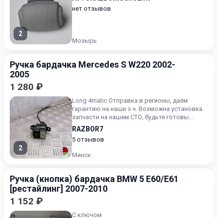
нет отзывов
2
Мозырь
Ручка бардачка Mercedes S W220 2002-
2005
1 280 ₽
Long 4matiс.Отправка в регионы, даём
гарантию на наши з.ч. Возможна установка
запчаcти на нашем СТО, будьте готовы
назвать артикул зч
RAZBOR7
5 отзывов
2
Минск
Ручка (кнопка) бардачка BMW 5 E60/E61
[рестайлинг] 2007-2010
1 152 ₽
С ключом