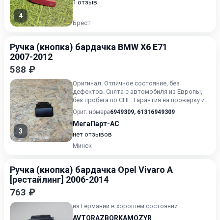
1 отзыв
4
Брест
Ручка (кнопка) бардачка BMW X6 E71
2007-2012
588 ₽
Оригинал. Отличное состояние, без
дефектов. Снята с автомобиля из Европы,
без пробега по СНГ. Гарантия на проверку и
установку. Применяемост...
Ориг. номера
6949309
,
61316949309
МегаПарт-АС
3
нет отзывов
Минск
Ручка (кнопка) бардачка Opel Vivaro A
[рестайлинг] 2006-2014
763 ₽
из Германии в хорошем состоянии
AVTORAZBORKAMOZYR