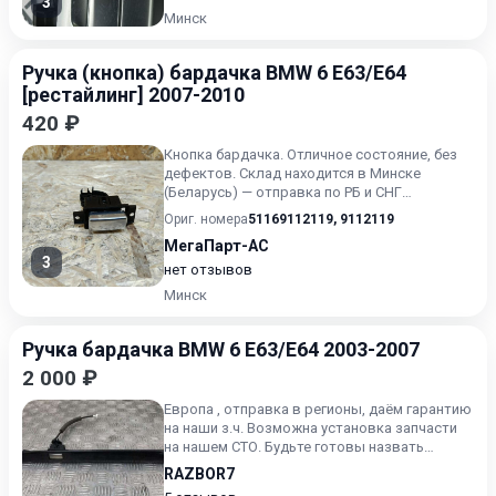
3
Минск
Ручка (кнопка) бардачка BMW 6 E63/E64
[рестайлинг] 2007-2010
420 ₽
Кнопка бардачка. Отличное состояние, без
дефектов. Склад находится в Минске
(Беларусь) — отправка по РБ и СНГ
транспортными компаниями. Прим...
Ориг. номера
51169112119
,
9112119
МегаПарт-АС
3
нет отзывов
Минск
Ручка бардачка BMW 6 E63/E64 2003-2007
2 000 ₽
Европа , отправка в регионы, даём гарантию
на наши з.ч. Возможна установка запчасти
на нашем СТО. Будьте готовы назвать
артикул запчасти,
RAZBOR7