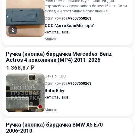
Работаем на рынке б/у запчастей для
европейских грузовиков более 15 лет. Свои
склады и постоянное пополнение
ассортимента запчастей. Широкий...
Ориг. номера
A9607550261
ООО "АвтоХэлпМоторс"
2
нет отзывов
Минск
Ручка (кнопка) бардачка Mercedes-Benz
Actros 4 поколение (MP4) 2011-2026
1 368,87 ₽
Цена с НДС
Ориг. номера
A9607550261
Rotor5.by
нет отзывов
Минск
Ручка (кнопка) бардачка BMW X5 E70
2006-2010