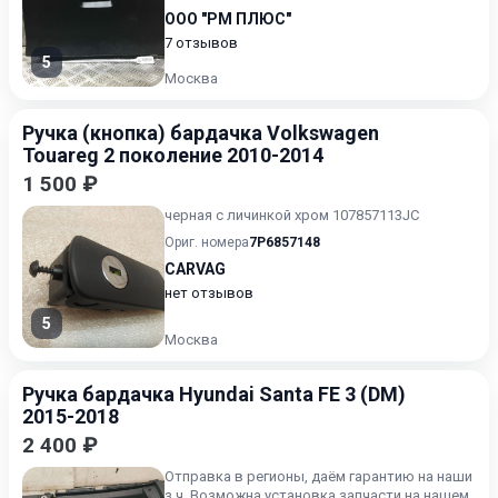
от 14 до 30 дней.
ООО "РМ ПЛЮС"
7 отзывов
5
Москва
Ручка (кнопка) бардачка Volkswagen
Touareg 2 поколение 2010-2014
1 500 ₽
черная с личинкой хром 107857113JC
Ориг. номера
7P6857148
CARVAG
нет отзывов
5
Москва
Ручка бардачка Hyundai Santa FE 3 (DM)
2015-2018
2 400 ₽
Отправка в регионы, даём гарантию на наши
з.ч. Возможна установка запчаcти на нашем