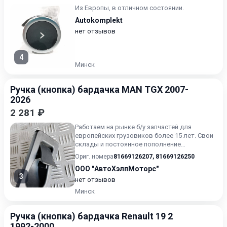
Из Европы, в отличном состоянии.
Autokomplekt
нет отзывов
4
Минск
Ручка (кнопка) бардачка MAN TGX 2007-
2026
2 281 ₽
Работаем на рынке б/у запчастей для
европейских грузовиков более 15 лет. Свои
склады и постоянное пополнение
ассортимента запчастей. Широкий...
Ориг. номера
81669126207
,
81669126250
ООО "АвтоХэлпМоторс"
3
нет отзывов
Минск
Ручка (кнопка) бардачка Renault 19 2
1992-2000