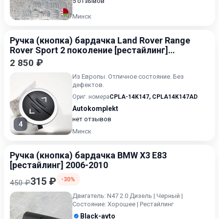
5 отзывов
Минск
Ручка (кнопка) бардачка Land Rover Range
Rover Sport 2 поколение [рестайлинг]
2017-2022
2 850 ₽
Из Европы. Отличное состояние. Без
дефектов.
Ориг. номера
CPLA-14K147
,
CPLA14K147AD
Autokomplekt
нет отзывов
4
Минск
Ручка (кнопка) бардачка BMW X3 E83
[рестайлинг] 2006-2010
315 ₽
-30%
450 ₽
Двигатель: N47 2.0 Дизель | Черный |
Состояние: Хорошее | Рестайлинг
Black-avto