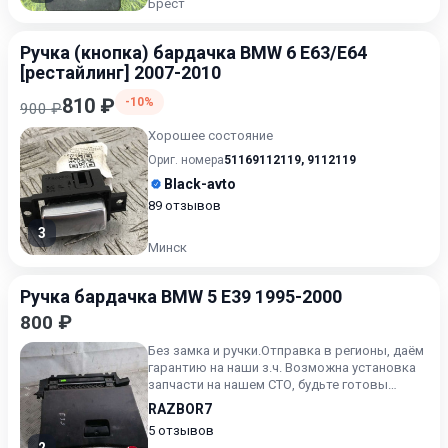
Брест
Ручка (кнопка) бардачка BMW 6 E63/E64
[рестайлинг] 2007-2010
810 ₽
-10%
900 ₽
Хорошее состояние
Ориг. номера
51169112119
,
9112119
Black-avto
89 отзывов
3
Минск
Ручка бардачка BMW 5 E39 1995-2000
800 ₽
Без замка и ручки.Отправка в регионы, даём
гарантию на наши з.ч. Возможна установка
запчасти на нашем СТО, будьте готовы
назвать артикул зч.
RAZBOR7
5 отзывов