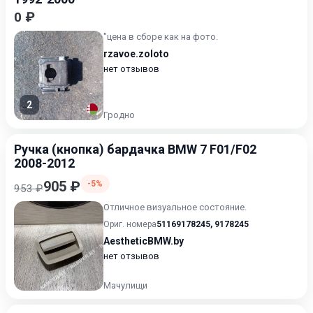
0 ₽
"цена в сборе как на фото.
rzavoe.zoloto
нет отзывов
2
Гродно
Ручка (кнопка) бардачка BMW 7 F01/F02
2008-2012
905 ₽
-5%
953 ₽
Отличное визуальное состояние.
Ориг. номера
51169178245
,
9178245
AestheticBMW.by
нет отзывов
Мачулищи