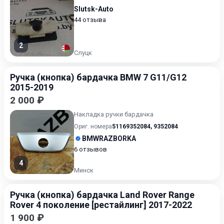
Slutsk-Auto
44 отзыва
2
Слуцк
Ручка (кнопка) бардачка BMW 7 G11/G12
2015-2019
2 000 ₽
Накладка ручки бардачка
Ориг. номера
51169352084
,
9352084
BMWRAZBORKA
6 отзывов
4
Минск
Ручка (кнопка) бардачка Land Rover Range
Rover 4 поколение [рестайлинг] 2017-2022
1 900 ₽