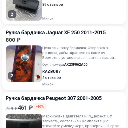
89 отзывов
2
Минск
Ручка бардачка Jaguar XF 250 2011-2015
800 ₽
Цена за кнопку бардачка. Отправка в
регионы, даём гарантию на наши зч.
Возможна установка запчасти на нашем
СТО. Будьте готовы назвать артик...
Ориг. номера
AX23F062A00
RAZBOR7
2
5 отзывов
Минск
Ручка бардачка Peugeot 307 2001-2005
461 ₽
-40%
769 ₽
Маркировка двигателя RFN,Дефект, БУ
запчасть, состояние и комплектацию
уточняйте у менеджера, проверочный срок