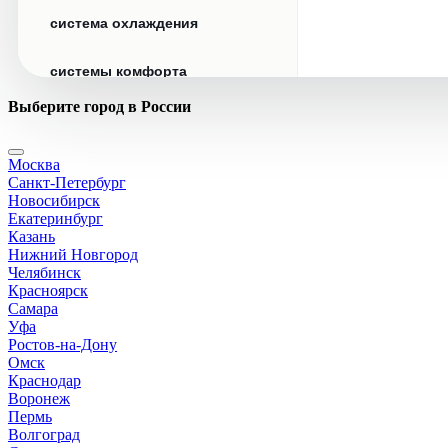
система охлаждения
системы комфорта
Выберите город в России
стекла
Москва
стеклоочистители
Санкт-Петербург
Новосибирск
топливная система
Екатеринбург
Казань
Нижний Новгород
тормозная система
Челябинск
Красноярск
Самара
трансмиссия
Уфа
Ростов-на-Дону
электрика
Омск
Краснодар
Воронеж
Пермь
Волгоград