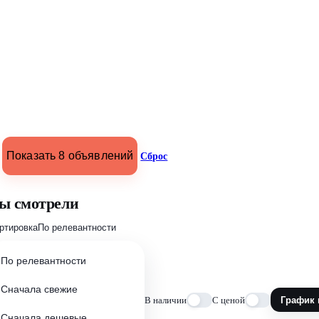
Показать 8 объявлений
Сброс
ы смотрели
ртировка
По релевантности
По релевантности
Сначала свежие
В наличии
С ценой
График 
Сначала дешевые