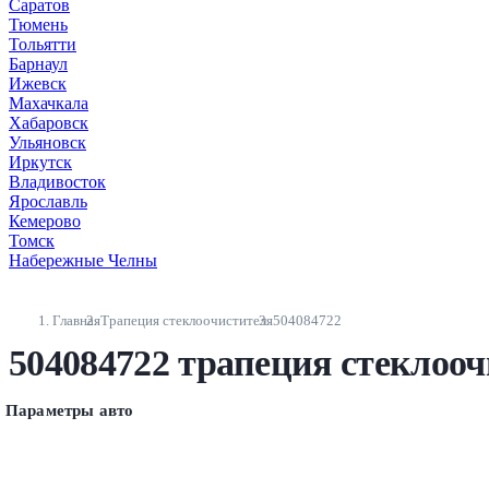
Саратов
Тюмень
Тольятти
Барнаул
Ижевск
Махачкала
Хабаровск
Ульяновск
Иркутск
Владивосток
Ярославль
Кемерово
Томск
Набережные Челны
Главная
Трапеция стеклоочистителя
504084722
504084722 трапеция стеклоо
Параметры авто