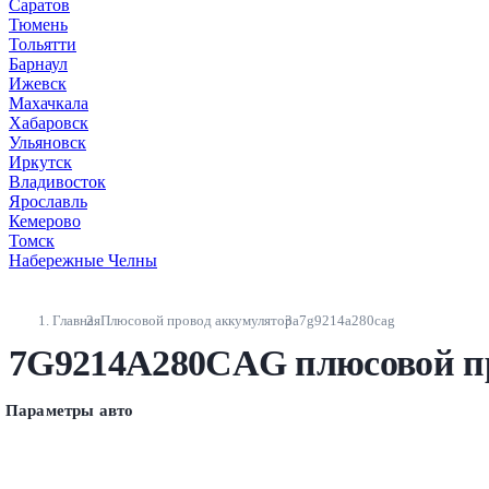
Саратов
Тюмень
Тольятти
Барнаул
Ижевск
Махачкала
Хабаровск
Ульяновск
Иркутск
Владивосток
Ярославль
Кемерово
Томск
Набережные Челны
Главная
Плюсовой провод аккумулятора
7g9214a280cag
7G9214A280CAG плюсовой пр
Параметры авто