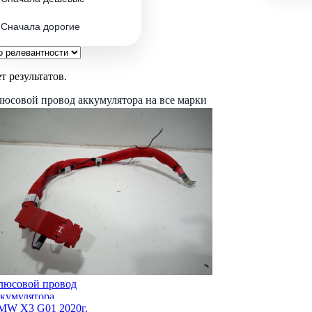
Сначала дорогие
т результатов.
юсовой провод аккумулятора на все марки
люсовой провод
ккумулятора
MW X3 G01 2020г.