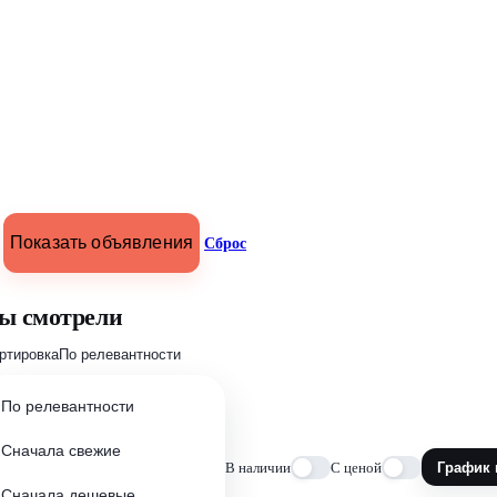
Показать объявления
Сброс
ы смотрели
ртировка
По релевантности
По релевантности
Сначала свежие
В наличии
С ценой
График 
Сначала дешевые