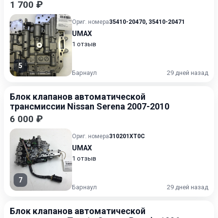
2001
1 700 ₽
Ориг. номера
35410-20470
,
35410-20471
UMAX
1 отзыв
5
Барнаул
29 дней назад
Блок клапанов автоматической
трансмиссии Nissan Serena 2007-2010
6 000 ₽
Ориг. номера
310201XT0C
UMAX
1 отзыв
7
Барнаул
29 дней назад
Блок клапанов автоматической