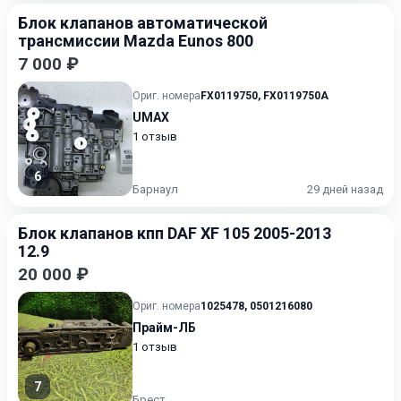
Блок клапанов автоматической
трансмиссии Mazda Eunos 800
7 000 ₽
Ориг. номера
FX0119750
,
FX0119750A
UMAX
1 отзыв
6
Барнаул
29 дней назад
Блок клапанов кпп DAF XF 105 2005-2013
12.9
20 000 ₽
Ориг. номера
1025478
,
0501216080
Прайм-ЛБ
1 отзыв
7
Брест