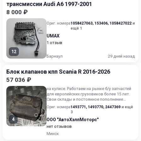
трансмиссии Audi A6 1997-2001
8 000 ₽
Ориг. номера
1058427063
,
153406
,
1058427022
и
ещё 1
UMAX
1 отзыв
12
Барнаул
29 дней назад
Блок клапанов кпп Scania R 2016-2026
57 036 ₽
на кулисе. Работаем на рынке б/у запчастей
для европейских грузовиков более 15 лет.
Свои склады и постоянное пополнение
ассортимента запчаст...
Ориг. номера
1493771
,
1493770
,
2447369
и ещё
3
4
ООО "АвтоХэлпМоторс"
нет отзывов
Минск