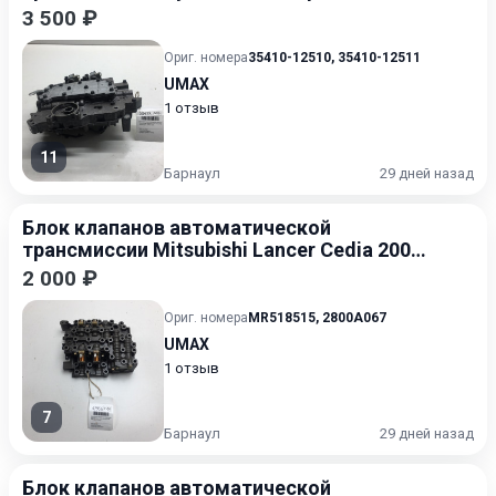
1999
3 500 ₽
Ориг. номера
35410-12510
,
35410-12511
UMAX
1 отзыв
11
Барнаул
29 дней назад
Блок клапанов автоматической
трансмиссии Mitsubishi Lancer Cedia 2000-
2003
2 000 ₽
Ориг. номера
MR518515
,
2800A067
UMAX
1 отзыв
7
Барнаул
29 дней назад
Блок клапанов автоматической