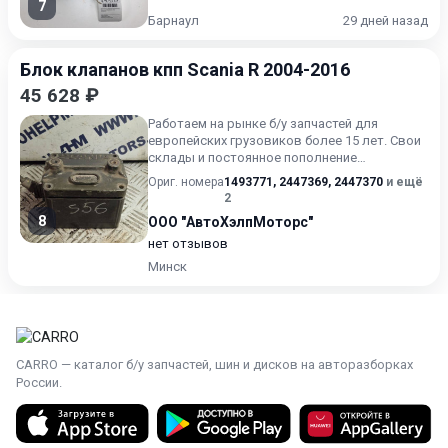
7
Барнаул
29 дней назад
Блок клапанов кпп Scania R 2004-2016
45 628 ₽
Работаем на рынке б/у запчастей для
европейских грузовиков более 15 лет. Свои
склады и постоянное пополнение
ассортимента запчастей. Широкий...
Ориг. номера
1493771
,
2447369
,
2447370
и ещё
2
8
ООО "АвтоХэлпМоторс"
нет отзывов
Минск
CARRO — каталог б/у запчастей, шин и дисков на авторазборках
России.