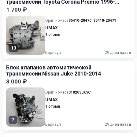
трансмиссии Toyota Corona Premio 1996-
2001
1 700 ₽
Ориг. номера
35410-20470
,
35410-20471
UMAX
1 отзыв
10
Барнаул
29 дней назад
Блок клапанов автоматической
трансмиссии Nissan Juke 2010-2014
8 000 ₽
Ориг. номера
310203JX5C
UMAX
1 отзыв
7
Барнаул
29 дней назад