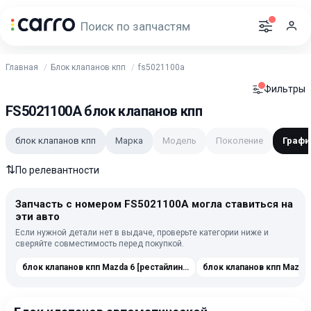
Главная
Блок клапанов кпп
fs5021100a
Фильтры
FS5021100A блок клапанов кпп
блок клапанов кпп
Марка
Модель
Поколение
Графи
⇅
По релевантности
Запчасть с номером FS5021100A могла ставиться на
эти авто
Если нужной детали нет в выдаче, проверьте категории ниже и
сверяйте совместимость перед покупкой.
блок клапанов кпп Mazda 6 [рестайлинг] 2005-2008
блок клапанов кпп Mazda 