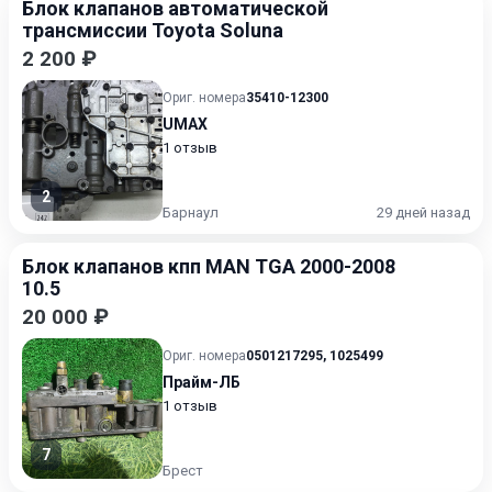
Блок клапанов автоматической
трансмиссии Toyota Soluna
2 200 ₽
Ориг. номера
35410-12300
UMAX
1 отзыв
2
Барнаул
29 дней назад
Блок клапанов кпп MAN TGA 2000-2008
10.5
20 000 ₽
Ориг. номера
0501217295
,
1025499
Прайм-ЛБ
1 отзыв
7
Брест