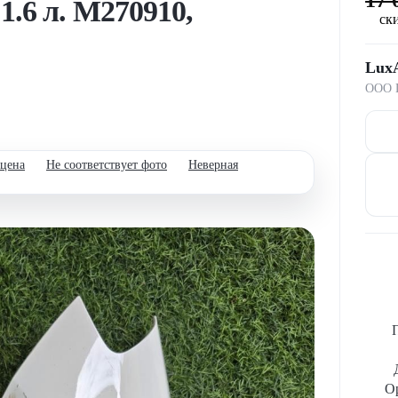
1.6 л. M270910,
ск
Lux
ООО П
 цена
Не соответствует фото
Неверная
Ор