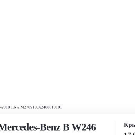
4-2018 1.6 л. M270910, A2468810101
Кры
Mercedes-Benz B W246
17 