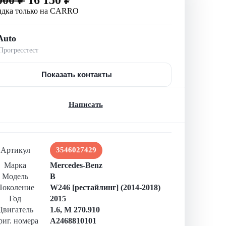
идка только на CARRO
Auto
рогресстест
Показать контакты
Написать
Артикул
3546027429
Марка
Mercedes-Benz
Модель
B
Поколение
W246 [рестайлинг] (2014-2018)
Год
2015
Двигатель
1.6, M 270.910
иг. номера
A2468810101