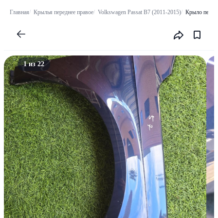
Главная
Крылья переднее правое
Volkswagen Passat B7 (2011-2015)
Крыло перед
1 из 22