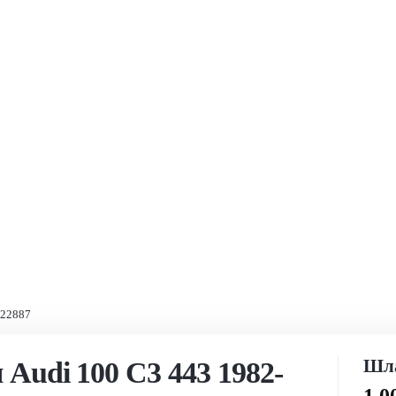
422887
Шла
Audi 100 C3 443 1982-
1 0