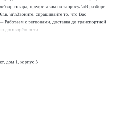
обзор товара, предоставим по запросу. \nВ разборе
г.в. \n\nЗвоните, спрашивайте то, что Вас
n— Работаем с регионами, доставка до транспортной
о договорённости
т, дом 1, корпус 3