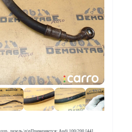
др. дизель.\n\nПрименяется: Audi 100/200 [44]