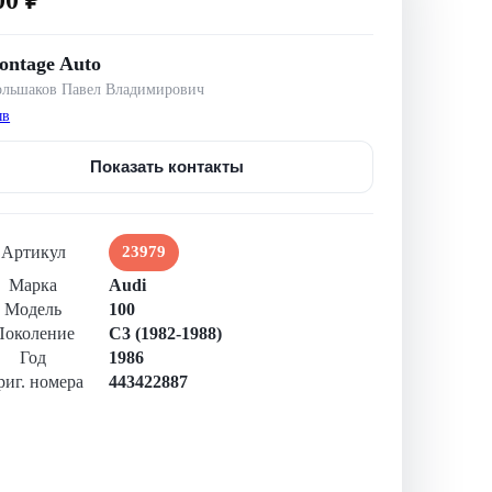
ntage Auto
льшаков Павел Владимирович​
ыв
Показать контакты
Артикул
23979
Марка
Audi
Модель
100
Поколение
С3 (1982-1988)
Год
1986
иг. номера
443422887