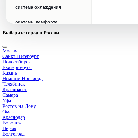
система охлаждения
системы комфорта
Выберите город в России
стекла
Москва
стеклоочистители
Санкт-Петербург
Новосибирск
топливная система
Екатеринбург
Казань
Нижний Новгород
тормозная система
Челябинск
Красноярск
Самара
трансмиссия
Уфа
Ростов-на-Дону
электрика
Омск
Краснодар
Воронеж
Пермь
Волгоград