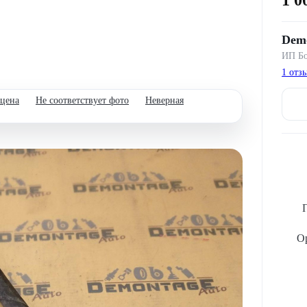
Demo
ИП Бо
1 отз
 цена
Не соответствует фото
Неверная
Ор