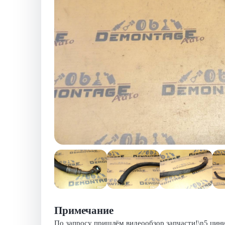
Примечание
По запросу пришлём видеообзор запчасти!\n5 цинил