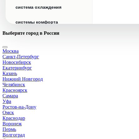
система охлаждения
системы комфорта
Выберите город в России
стекла
Москва
стеклоочистители
Санкт-Петербург
Новосибирск
топливная система
Екатеринбург
Казань
Нижний Новгород
тормозная система
Челябинск
Красноярск
Самара
трансмиссия
Уфа
Ростов-на-Дону
электрика
Омск
Краснодар
Воронеж
Пермь
Волгоград