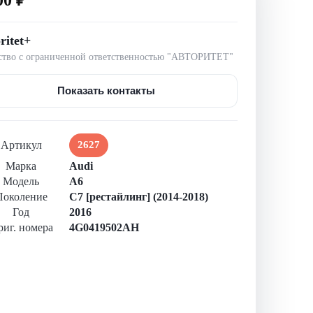
ritet+
тво с ограниченной ответственностью "АВТОРИТЕТ"
Показать контакты
Артикул
2627
Марка
Audi
Модель
A6
Поколение
C7 [рестайлинг] (2014-2018)
Год
2016
иг. номера
4G0419502AH