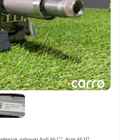
 дефектов, рабочая) Audi A6 C7, Ауди А6 Ц7