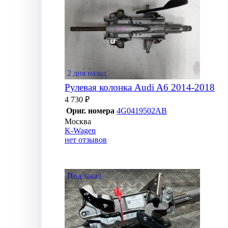
2 дня назад
Рулевая колонка Audi A6 2014-2018
4 730 ₽
Ориг. номера
4G0419502AB
Москва
K-Wagen
нет отзывов
Под заказ