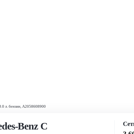
.0 л. бензин, A2058608900
Сет
edes-Benz C
3 6