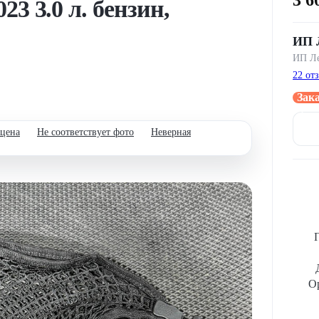
23 3.0 л. бензин,
ИП 
ИП Ле
22 от
Зак
через
 цена
Не соответствует фото
Неверная
Ор