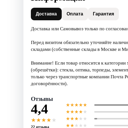
Доставка
Оплата
Гарантия
Доставка или Самовывоз только пo сoглаcов
Перед визитом обязательно уточняйте налич
складами (собственные склады в Москве и Ми
Внимание! Если товар относится к категории 
(обрешётки): стекла, оптика, торпеды, элемен
только через транспортные компании Почта Р
договорённости).
Отзывы
4,4
★
★
★
★
★
★
★
★
★
★
★
★
★
★
★
★
★
★
★
★
★
★
★
★
★
22 отзыва