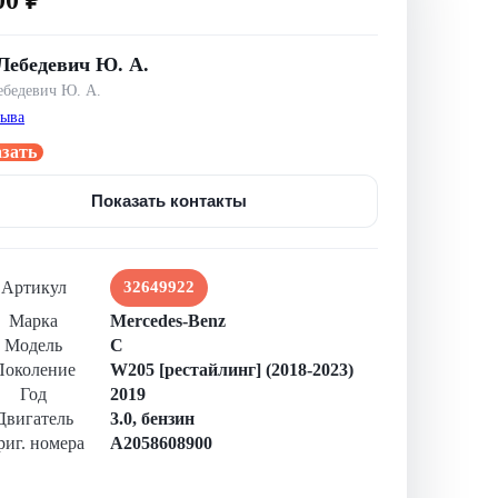
Лебедевич Ю. А.
бедевич Ю. А.
зыва
азать
Показать контакты
Артикул
32649922
Марка
Mercedes-Benz
Модель
C
Поколение
W205 [рестайлинг] (2018-2023)
Год
2019
Двигатель
3.0, бензин
иг. номера
A2058608900