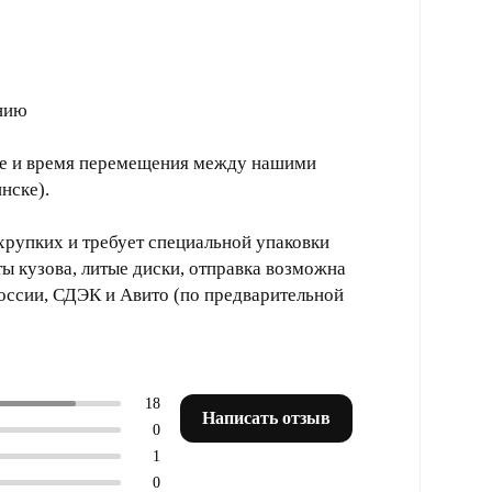
анию
ие и время перемещения между нашими
нске).
хрупких и требует специальной упаковки
ты кузова, литые диски, отправка возможна
оссии, СДЭК и Авито (по предварительной
18
Написать отзыв
0
1
0