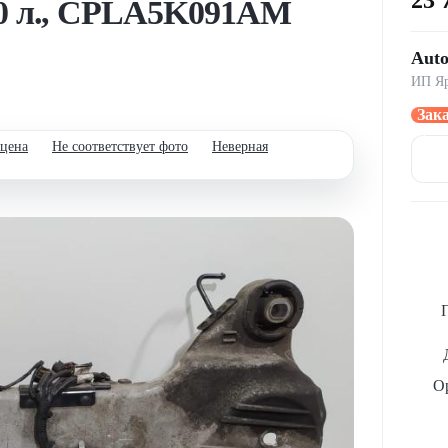
.0 л., CPLA5K091AM
Aut
ИП Яр
Зак
через
 цена
Не соответствует фото
Неверная
Ор