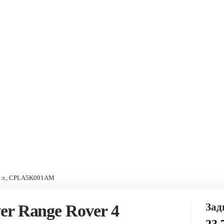
.0 л., CPLA5K091AM
Зад
er Range Rover 4
23 