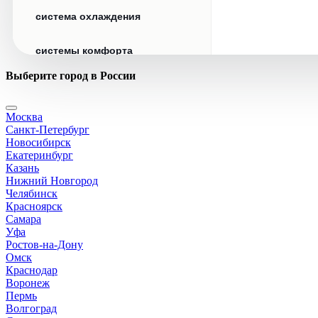
система охлаждения
системы комфорта
Выберите город в России
стекла
Москва
стеклоочистители
Санкт-Петербург
Новосибирск
топливная система
Екатеринбург
Казань
Нижний Новгород
тормозная система
Челябинск
Красноярск
Самара
трансмиссия
Уфа
Ростов-на-Дону
электрика
Омск
Краснодар
Воронеж
Пермь
Волгоград