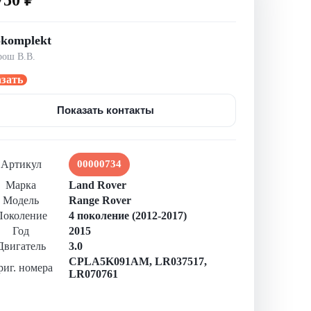
okomplekt
ош В.В.
азать
Показать контакты
Артикул
00000734
Марка
Land Rover
Модель
Range Rover
Поколение
4 поколение (2012-2017)
Год
2015
Двигатель
3.0
CPLA5K091AM
,
LR037517
,
иг. номера
LR070761