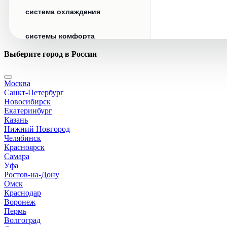
система охлаждения
системы комфорта
Выберите город в России
стекла
Москва
стеклоочистители
Санкт-Петербург
Новосибирск
топливная система
Екатеринбург
Казань
Нижний Новгород
тормозная система
Челябинск
Красноярск
Самара
трансмиссия
Уфа
Ростов-на-Дону
электрика
Омск
Краснодар
Воронеж
Пермь
Волгоград