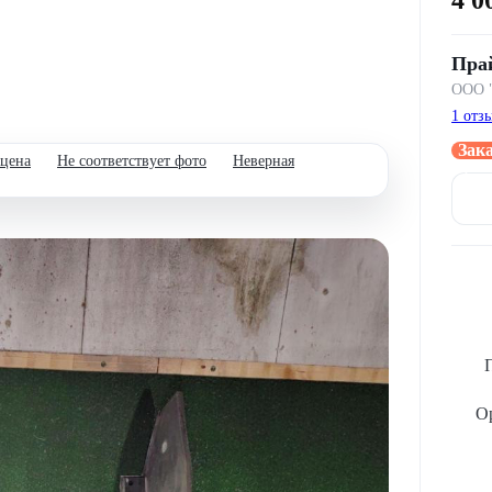
Пра
ООО 
1 отз
Зак
 цена
Не соответствует фото
Неверная
через
Ор