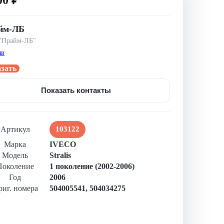
йм-ЛБ
"Прайм-ЛБ"
ыв
азать
Показать контакты
Артикул
103122
Марка
IVECO
Модель
Stralis
Поколение
1 поколение (2002-2006)
Год
2006
иг. номера
504005541
,
504034275