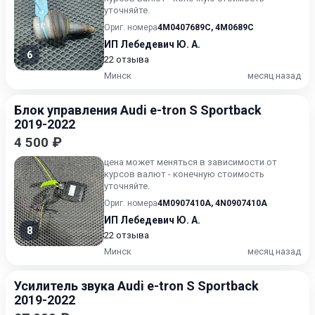
уточняйте.
Ориг. номера
4M0407689C
,
4M0689C
ИП Лебедевич Ю. А.
6
22 отзыва
Минск
месяц назад
Блок управления Audi e-tron S Sportback
2019-2022
4 500 ₽
цена может меняться в зависимости от
курсов валют - конечную стоимость
уточняйте.
Ориг. номера
4M0907410A
,
4N0907410A
ИП Лебедевич Ю. А.
8
22 отзыва
Минск
месяц назад
Усилитель звука Audi e-tron S Sportback
2019-2022