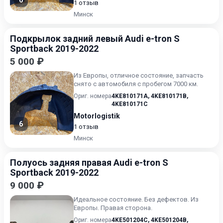
6
1 отзыв
Минск
Подкрылок задний левый Audi e-tron S
Sportback 2019-2022
5 000 ₽
Из Европы, отличное состояние, запчасть
снято с автомобиля с пробегом 7000 км.
Ориг. номера
4KE810171A
,
4KE810171B
,
4KE810171C
Motorlogistik
6
1 отзыв
Минск
Полуось задняя правая Audi e-tron S
Sportback 2019-2022
9 000 ₽
Идеальное состояние. Без дефектов. Из
Европы. Правая сторона.
Ориг. номера
4KE501204C
,
4KE501204B
,