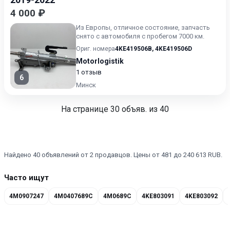
4 000 ₽
Из Европы, отличное состояние, запчасть
снято с автомобиля с пробегом 7000 км.
Ориг. номера
4KE419506B
,
4KE419506D
Motorlogistik
1 отзыв
6
Минск
На странице
30
объяв. из 40
Найдено 40 объявлений от 2 продавцов. Цены от 481 до 240 613 RUB.
Часто ищут
4M0907247
4M0407689C
4M0689C
4KE803091
4KE803092