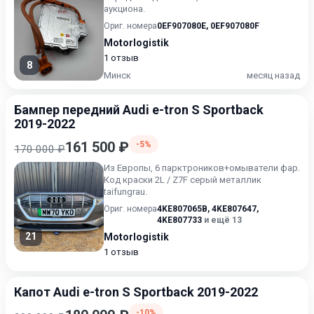
аукциона.
Ориг. номера
0EF907080E
,
0EF907080F
Motorlogistik
1 отзыв
8
Минск
месяц назад
Бампер передний Audi e-tron S Sportback
2019-2022
161 500 ₽
-5%
170 000 ₽
Из Европы, 6 парктроников+омыватели фар.
Код краски 2L / Z7F серый металлик
taifungrau.
Ориг. номера
4KE807065B
,
4KE807647
,
4KE807733
и ещё 13
21
Motorlogistik
1 отзыв
Капот Audi e-tron S Sportback 2019-2022
-10%