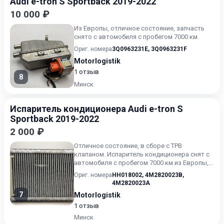
Audi e-tron S Sportback 2019-2022
10 000 ₽
Из Европы, отличное состояние, запчасть
снято с автомобиля с пробегом 7000 км.
Ориг. номера
3Q0963231E
,
3Q0963231F
Motorlogistik
1 отзыв
8
Минск
Испаритель кондиционера Audi e-tron S
Sportback 2019-2022
2 000 ₽
Отличное состояние, в сборе с ТРВ
клапаном. Испаритель кондиционера снят с
автомобиля с пробегом 7000 км из Европы,
гарантия на установку и...
Ориг. номера
HH018002
,
4M2820023B
,
4M2820023A
7
Motorlogistik
1 отзыв
Минск