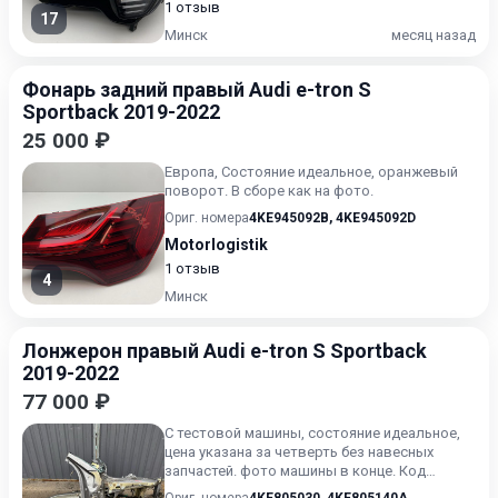
1 отзыв
17
Минск
месяц назад
Фонарь задний правый Audi e-tron S
Sportback 2019-2022
25 000 ₽
Европа, Состояние идеальное, оранжевый
поворот. В сборе как на фото.
Ориг. номера
4KE945092B
,
4KE945092D
Motorlogistik
1 отзыв
4
Минск
Лонжерон правый Audi e-tron S Sportback
2019-2022
77 000 ₽
С тестовой машины, состояние идеальное,
цена указана за четверть без навесных
запчастей. фото машины в конце. Код
краски 2L / Z7F серый мета...