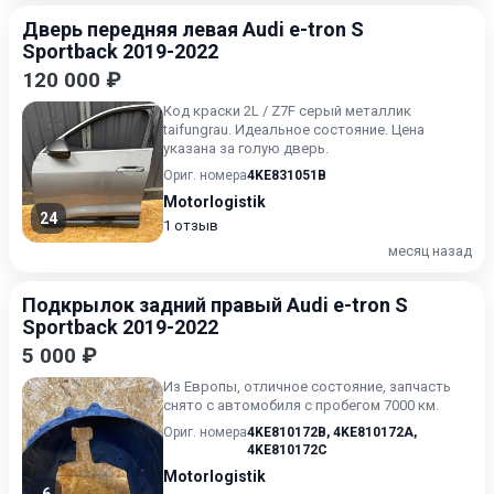
Дверь передняя левая Audi e-tron S
Sportback 2019-2022
120 000 ₽
Код краски 2L / Z7F серый металлик
taifungrau. Идеальное состояние. Цена
указана за голую дверь.
Ориг. номера
4KE831051B
Motorlogistik
24
1 отзыв
месяц назад
Подкрылок задний правый Audi e-tron S
Sportback 2019-2022
5 000 ₽
Из Европы, отличное состояние, запчасть
снято с автомобиля с пробегом 7000 км.
Ориг. номера
4KE810172B
,
4KE810172A
,
4KE810172C
Motorlogistik