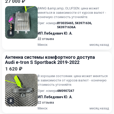
27 000 ₽
BANG &amp;amp; OLUFSEN. цена может
меняться в зависимости от курсов валют -
конечную стоимость уточняйте.
Ориг. номера
8Y0035465
,
5K0971636
,
5K0971636A
8
ИП Лебедевич Ю. А.
22 отзыва
Минск
месяц назад
Антенна системы комфортного доступа
Audi e-tron S Sportback 2019-2022
1 620 ₽
В хорошем состоянии. цена может меняться
в зависимости от курсов валют - конечную
стоимость уточняйте.
Ориг. номера
4M0907247
ИП Лебедевич Ю. А.
8
22 отзыва
Минск
месяц назад