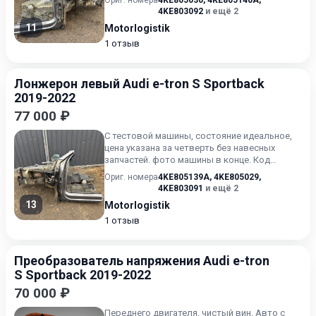
Ориг. номера
4KE805030
,
4KE805140A
,
4KE803092
и ещё 2
11
Motorlogistik
1 отзыв
Лонжерон левый Audi e-tron S Sportback
2019-2022
77 000 ₽
С тестовой машины, состояние идеальное,
цена указана за четверть без навесных
запчастей. фото машины в конце. Код
краски 2L / Z7F серый мета...
Ориг. номера
4KE805139A
,
4KE805029
,
4KE803091
и ещё 2
13
Motorlogistik
1 отзыв
Преобразователь напряжения Audi e-tron
S Sportback 2019-2022
70 000 ₽
Переднего двигателя, чистый вин. Авто с