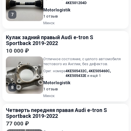
4KE501204D
Motorlogistik
7
1 отзыв
Минск
Кулак задний правый Audi e-tron S
Sportback 2019-2022
10 000 ₽
Отличное состояние, с целого автомобиля
тестового из Англии, без дефектов.
Ориг. номера
4KE505432C
,
4KE505460C
,
4KE505432E
и ещё 1
Motorlogistik
8
1 отзыв
Минск
Четверть передняя правая Audi e-tron S
Sportback 2019-2022
77 000 ₽