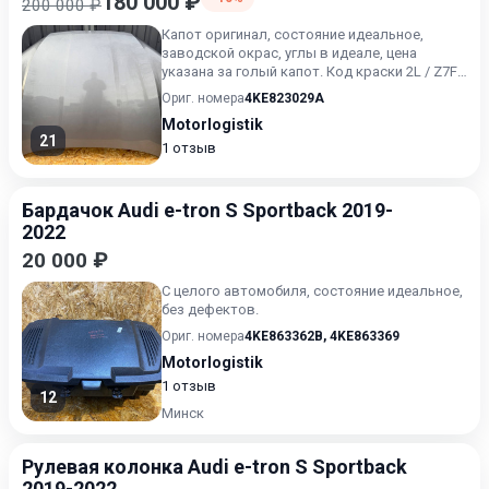
180 000 ₽
200 000 ₽
Капот оригинал, состояние идеальное,
заводской окрас, углы в идеале, цена
указана за голый капот. Код краски 2L / Z7F
серый металлик taifung...
Ориг. номера
4KE823029A
Motorlogistik
21
1 отзыв
Бардачок Audi e-tron S Sportback 2019-
2022
20 000 ₽
С целого автомобиля, состояние идеальное,
без дефектов.
Ориг. номера
4KE863362B
,
4KE863369
Motorlogistik
1 отзыв
12
Минск
Рулевая колонка Audi e-tron S Sportback
2019-2022