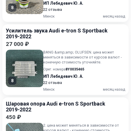
ИП Лебедевич Ю. А.
8
22 отзыва
Минск
месяц назад
Усилитель звука Audi e-tron S Sportback
2019-2022
27 000 ₽
BANG &amp;amp; OLUFSEN. цена может
меняться в зависимости от курсов валют -
конечную стоимость уточняйте.
Ориг. номера
8Y0035465
ИП Лебедевич Ю. А.
8
22 отзыва
Минск
месяц назад
Шаровая опора Audi e-tron S Sportback
2019-2022
450 ₽
2. цена может меняться в зависимости от
курсов валют - конечную стоимость