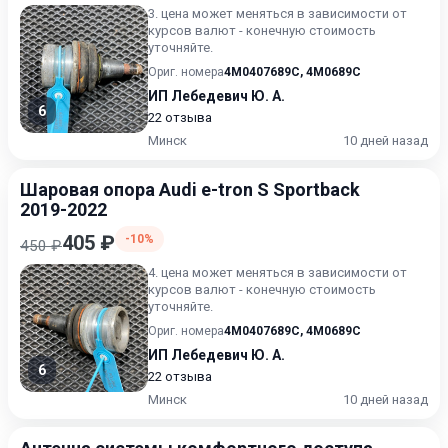
3. цена может меняться в зависимости от
курсов валют - конечную стоимость
уточняйте.
Ориг. номера
4M0407689C
,
4M0689C
ИП Лебедевич Ю. А.
6
22 отзыва
Минск
10 дней назад
Шаровая опора Audi e-tron S Sportback
2019-2022
405 ₽
-10%
450 ₽
4. цена может меняться в зависимости от
курсов валют - конечную стоимость
уточняйте.
Ориг. номера
4M0407689C
,
4M0689C
ИП Лебедевич Ю. А.
6
22 отзыва
Минск
10 дней назад