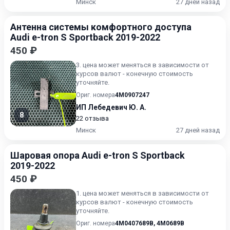
Минск
27 дней назад
Антенна системы комфортного доступа
Audi e-tron S Sportback 2019-2022
450 ₽
3. цена может меняться в зависимости от
курсов валют - конечную стоимость
уточняйте.
Ориг. номера
4M0907247
ИП Лебедевич Ю. А.
8
22 отзыва
Минск
27 дней назад
Шаровая опора Audi e-tron S Sportback
2019-2022
450 ₽
1. цена может меняться в зависимости от
курсов валют - конечную стоимость
уточняйте.
Ориг. номера
4M0407689B
,
4M0689B