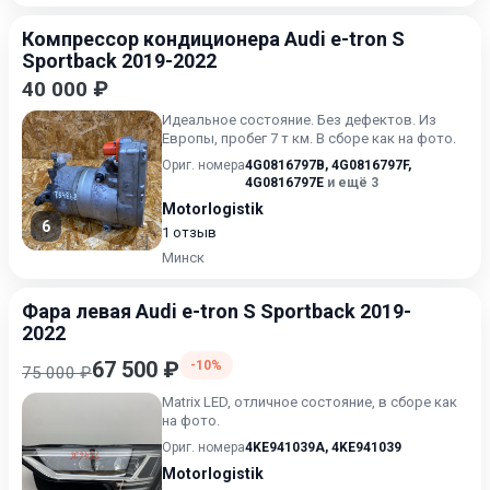
Компрессор кондиционера Audi e-tron S
Sportback 2019-2022
40 000 ₽
Идеальное состояние. Без дефектов. Из
Европы, пробег 7 т км. В сборе как на фото.
Ориг. номера
4G0816797B
,
4G0816797F
,
4G0816797E
и ещё 3
Motorlogistik
6
1 отзыв
Минск
Фара левая Audi e-tron S Sportback 2019-
2022
67 500 ₽
-10%
75 000 ₽
Matrix LED, отличное состояние, в сборе как
на фото.
Ориг. номера
4KE941039A
,
4KE941039
Motorlogistik