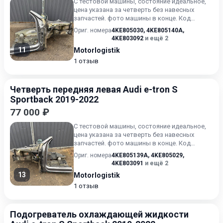
С тестовой машины, состояние идеальное,
цена указана за четверть без навесных
запчастей. фото машины в конце. Код
краски 2L / Z7F серый мета...
Ориг. номера
4KE805030
,
4KE805140A
,
4KE803092
и ещё 2
11
Motorlogistik
1 отзыв
Четверть передняя левая Audi e-tron S
Sportback 2019-2022
77 000 ₽
С тестовой машины, состояние идеальное,
цена указана за четверть без навесных
запчастей. фото машины в конце. Код
краски 2L / Z7F серый мета...
Ориг. номера
4KE805139A
,
4KE805029
,
4KE803091
и ещё 2
13
Motorlogistik
1 отзыв
Подогреватель охлаждающей жидкости