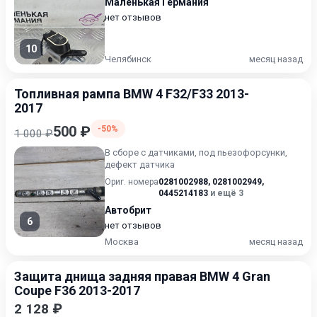
Маленькая Германия
нет отзывов
10
Челябинск
месяц назад
Топливная рампа BMW 4 F32/F33 2013-
2017
500 ₽
-50%
1 000 ₽
В сборе с датчиками, под пьезофорсунки,
дефект датчика
Ориг. номера
0281002988
,
0281002949
,
0445214183
и ещё 3
Автобрит
6
нет отзывов
Москва
месяц назад
Защита днища задняя правая BMW 4 Gran
Coupe F36 2013-2017
2 128 ₽