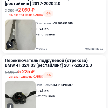
[рестайлинг] 2017-2020 2.0
2 090 ₽
2 200 ₽
-5%
скидка только на CARRO
Ориг. номера
32306791300
LuxAuto
нет отзывов
5
Москва
месяц назад
Переключатель подрулевой (стрекоза)
BMW 4 F32/F33 [рестайлинг] 2017-2020 2.0
5 225 ₽
5 500 ₽
-5%
скидка только на CARRO
Ориг. номера
61319490787
LuxAuto
нет отзывов
4