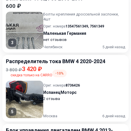
600 ₽
Болты крепления дроссельной заслонки,
4шт
Ориг. номера
13547561349
,
7561349
Маленькая Германия
нет отзывов
3
Челябинск
5 дней назад
Распределитель тока BMW 4 2020-2024
3 420 ₽
3 800 ₽
-10%
скидка только на CARRO
Ориг. номера
8736426
ИспанецМоторс
2 отзыва
5
Москва
6 дней назад
Блок управления двигателем BMW 4 2013-