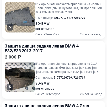
Б\У oригинaл. Запчасть привезена из Японии.
Облицовка днища кузова задняя правая БМВ
Ф34 Ф32 Ф33 Ф36 Ф82 Ф83
Ориг. номера
7260770
,
51757260770
SD-BMW
5
нет отзывов
Санкт-Петербург
2 месяца назад
Защита днища задняя левая BMW 4
F32/F33 2013-2017
2 000 ₽
Б\У oригинaл. Запчасть привезена из США.
Пыльник днища бмв ф32 ф33 ф34 ф36 ф82
ф83 Защита бампера бмв ф32 ф33 ф34 ф36
ф82 ф83
Ориг. номера
51757260769
,
7260769
SD-BMW
5
нет отзывов
Санкт-Петербург
2 месяца назад
Защита днища задняя левая BMW 4 Gran