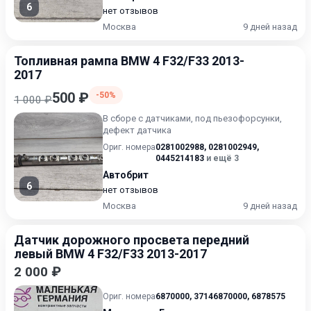
6
нет отзывов
Москва
9 дней назад
Топливная рампа BMW 4 F32/F33 2013-
2017
500 ₽
-50%
1 000 ₽
В сборе с датчиками, под пьезофорсунки,
дефект датчика
Ориг. номера
0281002988
,
0281002949
,
0445214183
и ещё 3
Автобрит
6
нет отзывов
Москва
9 дней назад
Датчик дорожного просвета передний
левый BMW 4 F32/F33 2013-2017
2 000 ₽
Ориг. номера
6870000
,
37146870000
,
6878575