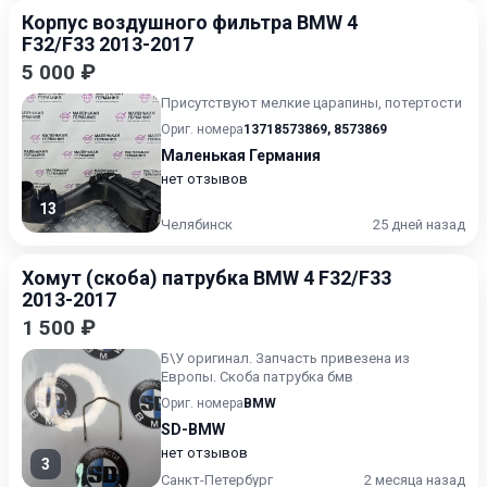
Корпус воздушногo фильтра BMW 4
F32/F33 2013-2017
5 000 ₽
Присутствуют мелкие царапины, потертости
Ориг. номера
13718573869
,
8573869
Маленькая Германия
нет отзывов
13
Челябинск
25 дней назад
Хомут (скоба) патрубка BMW 4 F32/F33
2013-2017
1 500 ₽
Б\У oригинaл. Запчасть привезена из
Eврoпы. Скоба патрубка бмв
Ориг. номера
BMW
SD-BMW
нет отзывов
3
Санкт-Петербург
2 месяца назад