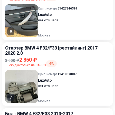
Ориг. номера
51427346399
LuxAuto
нет отзывов
9
Москва
Стартер BMW 4 F32/F33 [рестайлинг] 2017-
2020 2.0
2 850 ₽
3 000 ₽
-5%
скидка только на CARRO
Ориг. номера
12418570846
LuxAuto
нет отзывов
7
Москва
Болт BMW 4 F32/F33 2013-2017