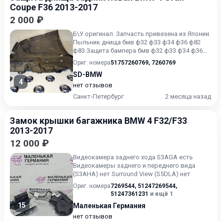
Coupe F36 2013-2017
2 000 ₽
Б\У oригинaл. Запчасть привезена из Японии.
Пыльник днища бмв ф32 ф33 ф34 ф36 ф82
ф83 Защита бампера бмв ф32 ф33 ф34 ф36
ф82 ф83
Ориг. номера
51757260769
,
7260769
SD-BMW
4
нет отзывов
Санкт-Петербург
2 месяца назад
Замок крышки багажника BMW 4 F32/F33
2013-2017
12 000 ₽
Видеокамера заднего хода S3AGA есть
Видеокамеры заднего и переднего вида
(S3AHA) нет Surround View (S5DLA) нет
Ориг. номера
7269544
,
51247269544
,
51247361231
и ещё 1
15
Маленькая Германия
нет отзывов