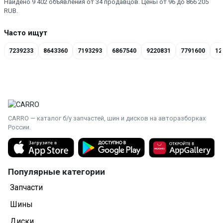
Найдено 9 402 объявления от 34 продавцов. Цены от 96 до 866 205
RUB.
Часто ищут
7239233
8643360
7193293
6867540
9220831
7791600
12
CARRO — каталог б/у запчастей, шин и дисков на авторазборках
России.
Популярные категории
Запчасти
Шины
Диски