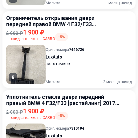
Москва
месяц назад
Ограничитель открывания двери
передней правой BMW 4 F32/F33
[рестайлинг] 2017-2020 2.0
1 900 ₽
2 000 ₽
-5%
скидка только на CARRO
Ориг. номера
7446726
LuxAuto
нет отзывов
8
Москва
2 месяца назад
Уплотнитель стекла двери передний
правый BMW 4 F32/F33 [рестайлинг] 2017-
2020 2.0
1 900 ₽
2 000 ₽
-5%
скидка только на CARRO
Ориг. номера
7310194
LuxAuto