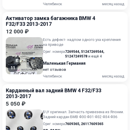
Челябинск
месяц назад
Активатор замка багажника BMW 4
F32/F33 2013-2017
12 000 ₽
Есть дефект- надлом одного уха крепления
на приводе
Ориг. номера
7269544
,
51247269544
,
51247249578
и ещё 4
Маленькая Германия
11
нет отзывов
Челябинск
месяц назад
Карданный вал задний BMW 4 F32/F33
2013-2017
5 050 ₽
Б\У oригинaл. Запчасть привезена из Японии.
Задний кардан БМВ Ф30 Ф31 Ф32 Ф34 Ф36
Ориг. номера
7609365
,
26117609365