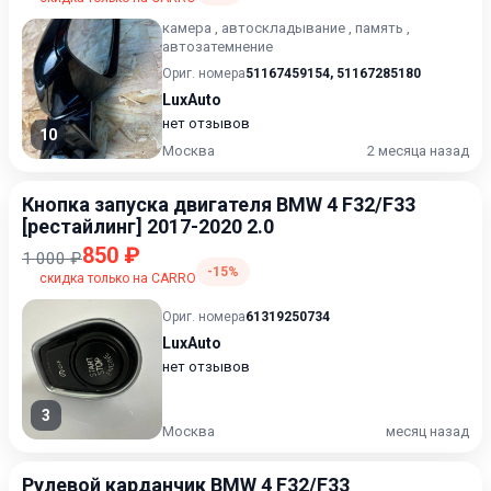
камера , автоскладывание , память ,
автозатемнение
Ориг. номера
51167459154
,
51167285180
LuxAuto
нет отзывов
10
Москва
2 месяца назад
Кнопка запуска двигателя BMW 4 F32/F33
[рестайлинг] 2017-2020 2.0
850 ₽
1 000 ₽
-15%
скидка только на CARRO
Ориг. номера
61319250734
LuxAuto
нет отзывов
3
Москва
месяц назад
Рулевой карданчик BMW 4 F32/F33