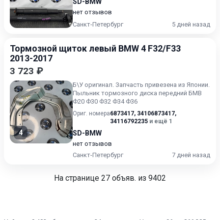
SD-BMW
нет отзывов
Санкт-Петербург
5 дней назад
Тормозной щиток левый BMW 4 F32/F33
2013-2017
3 723 ₽
Б\У oригинaл. Запчасть привезена из Японии.
Пыльник тормозного диска передний БМВ
Ф20 Ф30 Ф32 Ф34 Ф36
Ориг. номера
6873417
,
34106873417
,
34116792235
и ещё 1
4
SD-BMW
нет отзывов
Санкт-Петербург
7 дней назад
На странице
27
объяв. из 9402