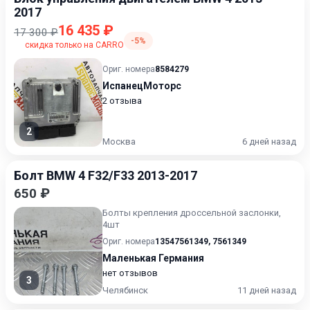
2017
16 435 ₽
17 300 ₽
-5%
скидка только на CARRO
Ориг. номера
8584279
ИспанецМоторс
2 отзыва
2
Москва
6 дней назад
Болт BMW 4 F32/F33 2013-2017
650 ₽
Болты крепления дроссельной заслонки,
4шт
Ориг. номера
13547561349
,
7561349
Маленькая Германия
нет отзывов
3
Челябинск
11 дней назад