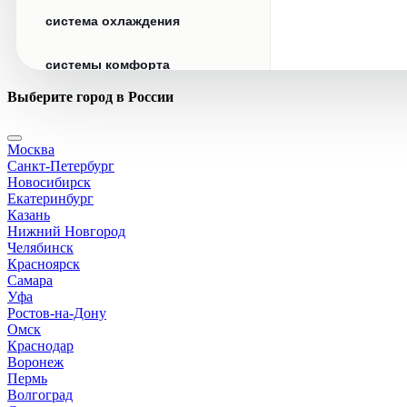
система охлаждения
системы комфорта
Выберите город в России
стекла
Москва
стеклоочистители
Санкт-Петербург
Новосибирск
топливная система
Екатеринбург
Казань
Нижний Новгород
тормозная система
Челябинск
Красноярск
Самара
трансмиссия
Уфа
Ростов-на-Дону
электрика
Омск
Краснодар
Воронеж
Пермь
Волгоград