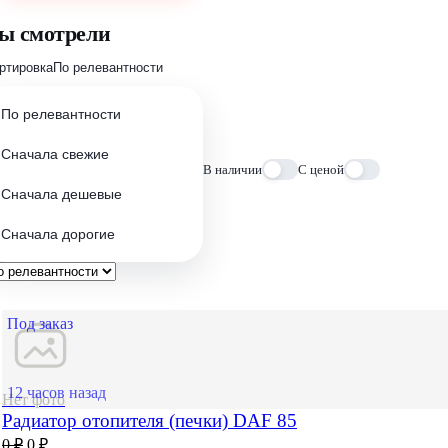
ы смотрели
ртировка
По релевантности
По релевантности
Сначала свежие
В наличии
С ценой
Сначала дешевые
Сначала дорогие
Под заказ
12 часов назад
Нет фото
Радиатор отопителя (печки) DAF 85
0 ₽
0 ₽