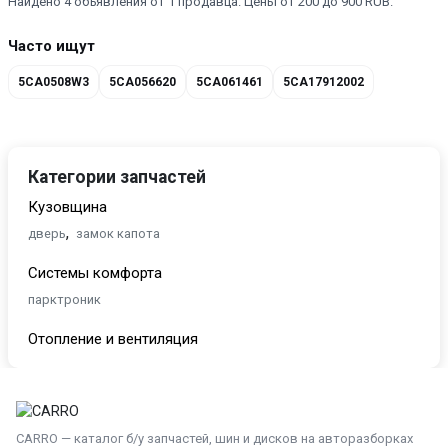
Найдено 4 объявления от 1 продавца. Цены от 200 до 900 RUB.
Часто ищут
5CA0508W3
5CA056620
5CA061461
5CA17912002
Категории запчастей
Кузовщина
,
дверь
замок капота
Системы комфорта
парктроник
Отопление и вентиляция
трубка кондиционера
Другие
прочая запчасть
CARRO — каталог б/у запчастей, шин и дисков на авторазборках