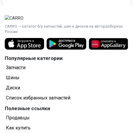
Рулевое управление
,
рулевая рейка
насос гидроусилителя руля
Кузовщина
CARRO — каталог б/у запчастей, шин и дисков на авторазборках
,
,
России.
порог (железо)
повторитель
ещё 6
Электрика
,
,
блок управления двигателем
замок зажигания
ещё 4
Популярные категории
Подвеска
Запчасти
,
,
стабилизатор
амортизатор
ещё 2
Шины
Система охлаждения
Диски
,
радиатор основной
крышка (пробка) расширительного
,
Список избранных запчастей
бачка
ещё 1
Полезные ссылки
Стеклоочистители
Продавцы
трапеция стеклоочистителя
Как купить
Оптика