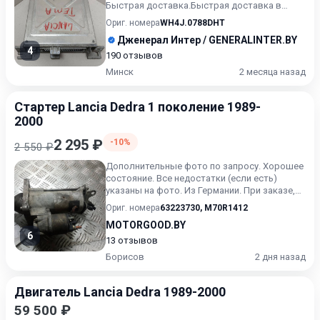
Быстрая доставка.Быстрая доставка в
любую точку. Возможность рас...
Ориг. номера
WH4J.0788DHT
Дженерал Интер / GENERALINTER.BY
4
190 отзывов
Минск
2 месяца назад
Стартер Lancia Dedra 1 поколение 1989-
2000
2 295 ₽
-10%
2 550 ₽
Дополнительные фото по запросу. Хорошее
состояние. Все недостатки (если есть)
указаны на фото. Из Германии. При заказе,
будьте готовы назват...
Ориг. номера
63223730
,
M70R1412
MOTORGOOD.BY
6
13 отзывов
Борисов
2 дня назад
Двигатель Lancia Dedra 1989-2000
59 500 ₽