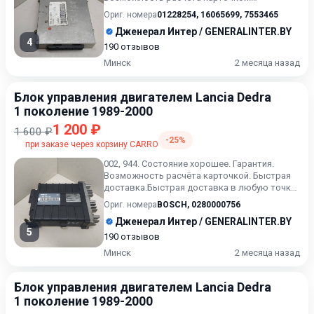
Рассрочка. Проверка качества. О...
Ориг. номера
01228254
,
16065699
,
7553465
Дженерал Интер / GENERALINTER.BY
4
190 отзывов
Минск
2 месяца назад
Блок управления двигателем Lancia Dedra
1 поколение 1989-2000
1 200 ₽
1 600 ₽
-25%
при заказе через корзину CARRO
002, 944. Состояние хорошее. Гарантия.
Возможность расчёта карточкой. Быстрая
доставка.Быстрая доставка в любую точку.
Возможность расчета к...
Ориг. номера
BOSCH
,
0280000756
Дженерал Интер / GENERALINTER.BY
5
190 отзывов
Минск
2 месяца назад
Блок управления двигателем Lancia Dedra
1 поколение 1989-2000