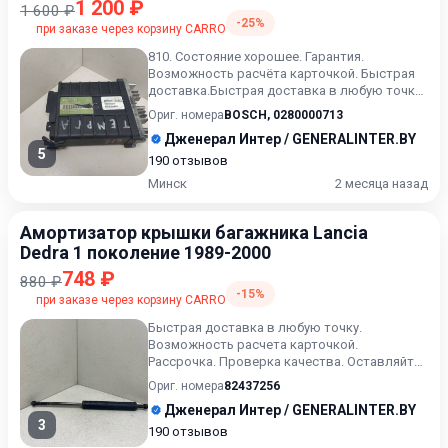
1 200 ₽
1 600 ₽
-25%
при заказе через корзину CARRO
810. Состояние хорошее. Гарантия.
Возможность расчёта карточкой. Быстрая
доставка.Быстрая доставка в любую точку.
Возможность расчета карточ...
Ориг. номера
BOSCH
,
0280000713
Дженерал Интер / GENERALINTER.BY
5
190 отзывов
Минск
2 месяца назад
Амортизатор крышки багажника Lancia
Dedra 1 поколение 1989-2000
748 ₽
880 ₽
-15%
при заказе через корзину CARRO
Быстрая доставка в любую точку.
Возможность расчета карточкой.
Рассрочка. Проверка качества. Оставляйте
сообщения ( или выбранный артикул) в...
Ориг. номера
82437256
Дженерал Интер / GENERALINTER.BY
3
190 отзывов