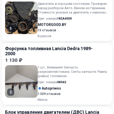
Двигатель в хорошем состоянии. Проверен
перед разбором Авто. Ввезен из Германии.
Стоимость указана за двигатель с навесным
, как на фото (бе...
Ориг. номера
182A4000
MOTORGOOD.BY
5
13 отзывов
Борисов
Форсунка топливная Lancia Dedra 1989-
2000
1 130 ₽
1 шт., Внимание! Запчасть
разукомплектована. Сняты запчасти: Рампа
(рейка) топливная
Ориг. номера
IW042
Autopriwos
2
1 039 отзывов
Минск
Блок управления двигателем (ДВС) Lancia