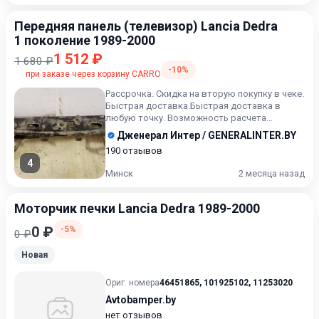
Передняя панель (телевизор) Lancia Dedra
1 поколение 1989-2000
1 512 ₽
1 680 ₽
-10%
при заказе через корзину CARRO
Рассрочка. Скидка на вторую покупку в чеке.
Быстрая доставка.Быстрая доставка в
любую точку. Возможность расчета
карточкой. Рассрочка. Прове...
Дженерал Интер / GENERALINTER.BY
190 отзывов
4
Минск
2 месяца назад
Моторчик печки Lancia Dedra 1989-2000
0 ₽
-5%
0 ₽
Новая
Ориг. номера
46451865
,
101925102
,
11253020
Avtobamper.by
нет отзывов