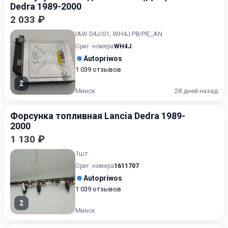
Dedra 1989-2000
2 033 ₽
IAW 04J/01, WH4J.P8/PIE_AN
Ориг. номера
WH4J
Autopriwos
1 039 отзывов
2
Минск
28 дней назад
Форсунка топливная Lancia Dedra 1989-
2000
1 130 ₽
1шт.
Ориг. номера
1611707
Autopriwos
1 039 отзывов
2
Минск