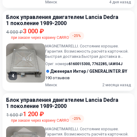
Минск
4 дня назад
Блок управления двигателем Lancia Dedra
1 поколение 1989-2000
3 000 ₽
4 000 ₽
-25%
при заказе через корзину CARRO
MAGNETIMARELLI. Состояние хорошее.
Гарантия. Возможность расчёта карточкой.
Быстрая доставка.Быстрая доставка в
любую точку. Возможность рас...
Ориг. номера
6160015300
,
7762285
,
IAW04J
Дженерал Интер / GENERALINTER.BY
4
190 отзывов
Минск
2 месяца назад
Блок управления двигателем Lancia Dedra
1 поколение 1989-2000
1 200 ₽
1 600 ₽
-25%
при заказе через корзину CARRO
MAGNETIMARELLI. Состояние хорошее.
Гарантия. Возможность расчёта карточкой.