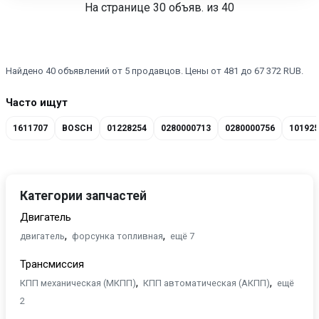
На странице
30
объяв. из 40
Найдено 40 объявлений от 5 продавцов. Цены от 481 до 67 372 RUB.
Часто ищут
1611707
BOSCH
01228254
0280000713
0280000756
101925
Категории запчастей
Двигатель
,
,
двигатель
форсунка топливная
ещё 7
Трансмиссия
,
,
КПП механическая (МКПП)
КПП автоматическая (АКПП)
ещё
2