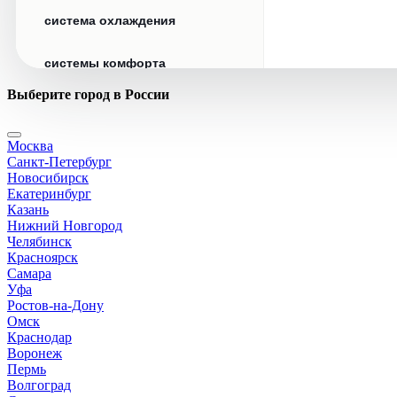
система охлаждения
системы комфорта
Выберите город в России
стекла
Москва
стеклоочистители
Санкт-Петербург
Новосибирск
топливная система
Екатеринбург
Казань
Нижний Новгород
тормозная система
Челябинск
Красноярск
Самара
трансмиссия
Уфа
Ростов-на-Дону
электрика
Омск
Краснодар
Воронеж
Пермь
Волгоград