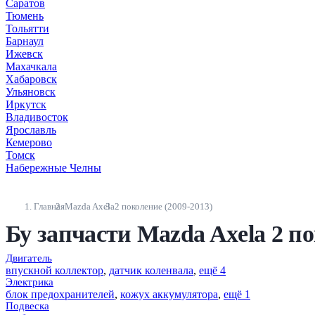
Саратов
Тюмень
Тольятти
Барнаул
Ижевск
Махачкала
Хабаровск
Ульяновск
Иркутск
Владивосток
Ярославль
Кемерово
Томск
Набережные Челны
Главная
Mazda Axela
2 поколение (2009-2013)
Бу запчасти Mazda Axela 2 по
Двигатель
впускной коллектор
,
датчик коленвала
,
ещё 4
Электрика
блок предохранителей
,
кожух аккумулятора
,
ещё 1
Подвеска