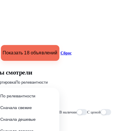
Показать 18 объявлений
Сброс
ы смотрели
ртировка
По релевантности
По релевантности
Сначала свежие
В наличии
С ценой
Сначала дешевые
Сначала дорогие