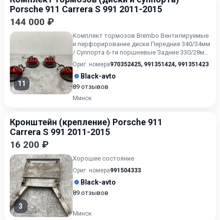
Porsche 911 Carrera S 991 2011-2015
144 000 ₽
Комплект тормозов Brembo Вентилируемые
и перфорирование диски Передние 340/34мм
/ Суппорта 6-ти поршневые Задние 330/28мм.
Суппорта 4-ёх...
Ориг. номера
970352425
,
991351424
,
991351423
Black-avto
11
89 отзывов
Минск
Кронштейн (крепление) Porsche 911
Carrera S 991 2011-2015
16 200 ₽
Хорошее состояние
Ориг. номера
991504333
Black-avto
89 отзывов
3
Минск