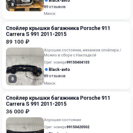
Black-avto
8
89 отзывов
Минск
Спойлер крышки багажника Porsche 911
Carrera S 991 2011-2015
89 100 ₽
Хорошее состояние, механизм спойлера /
Можно в сборе с Накладкой
Ориг. номера
99150404103
Black-avto
89 отзывов
8
Минск
Спойлер крышки багажника Porsche 911
Carrera S 991 2011-2015
36 000 ₽
Хорошее состояние
Ориг. номера
99150420502