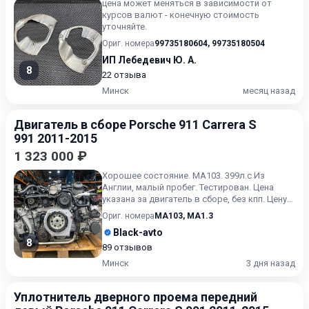
цена может меняться в зависимости от
курсов валют - конечную стоимость
уточняйте.
Ориг. номера
99735180604
,
99735180504
ИП Лебедевич Ю. А.
8
22 отзыва
Минск
месяц назад
Двигатель в сборе Porsche 911 Carrera S
991 2011-2015
1 323 000 ₽
Хорошее состояние. MA103. 399л.c Из
Англии, малый пробег. Тестирован. Цена
указана за двигатель в сборе, без кпп. Цену
за столб уточняйте.
Ориг. номера
MA103
,
MA1.3
Black-avto
8
89 отзывов
Минск
3 дня назад
Уплотнитель дверного проема передний