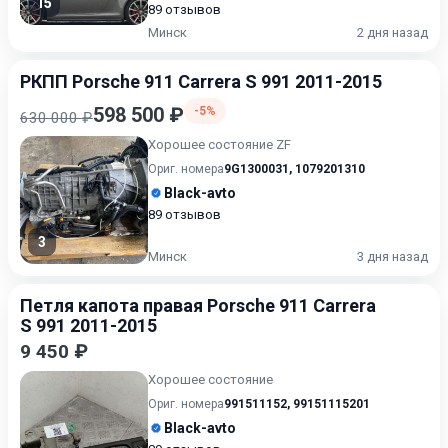
15
89 отзывов
Минск
2 дня назад
PКПП Porsche 911 Carrera S 991 2011-2015
598 500 ₽
-5%
630 000 ₽
Хорошее состояние ZF
Ориг. номера
9G1300031
,
1079201310
Black-avto
89 отзывов
3
Минск
3 дня назад
Петля капота правая Porsche 911 Carrera
S 991 2011-2015
9 450 ₽
Хорошее состояние
Ориг. номера
991511152
,
99151115201
Black-avto