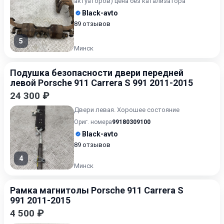
актуаторов) цена без катализатора
Black-avto
89 отзывов
5
Минск
Подушка безопасности двери передней
левой Porsche 911 Carrera S 991 2011-2015
24 300 ₽
Двери левая. Хорошее состояние
Ориг. номера
99180309100
Black-avto
89 отзывов
4
Минск
Рамка магнитолы Porsche 911 Carrera S
991 2011-2015
4 500 ₽