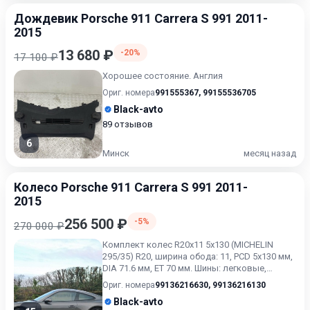
Дождевик Porsche 911 Carrera S 991 2011-
2015
13 680 ₽
-20%
17 100 ₽
Хорошее состояние. Англия
Ориг. номера
991555367
,
99155536705
Black-avto
89 отзывов
6
Минск
месяц назад
Колесо Porsche 911 Carrera S 991 2011-
2015
256 500 ₽
-5%
270 000 ₽
Комплект колес R20x11 5x130 (MICHELIN
295/35) R20, ширина обода: 11, PCD 5x130 мм,
DIA 71.6 мм, ET 70 мм. Шины: легковые,
всесезонные, 2025,...
Ориг. номера
99136216630
,
99136216130
Black-avto