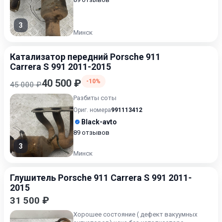
3
Минск
Катализатор передний Porsche 911
Carrera S 991 2011-2015
40 500 ₽
-10%
45 000 ₽
Разбиты соты
Ориг. номера
991113412
Black-avto
89 отзывов
3
Минск
Глушитель Porsche 911 Carrera S 991 2011-
2015
31 500 ₽
Хорошее состояние ( дефект вакуумных