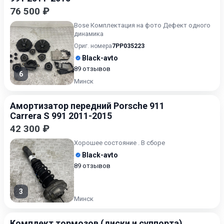
76 500 ₽
Bose Комплектация на фото Дефект одного
динамика
Ориг. номера
7PP035223
Black-avto
89 отзывов
6
Минск
Амортизатор передний Porsche 911
Carrera S 991 2011-2015
42 300 ₽
Хорошее состояние . В сборе
Black-avto
89 отзывов
3
Минск
Комплект тормозов (диски и суппорта)