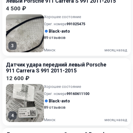
левый Porsche 911 Carrera S 991 2011-2015
4 500 ₽
Хорошее состояние
Ориг. номера
991025475
Black-avto
89 отзывов
3
Минск
месяц назад
Датчик удара передний левый Porsche
911 Carrera S 991 2011-2015
12 600 ₽
Хорошее состояние
Ориг. номера
99160611100
Black-avto
89 отзывов
4
Минск
месяц назад