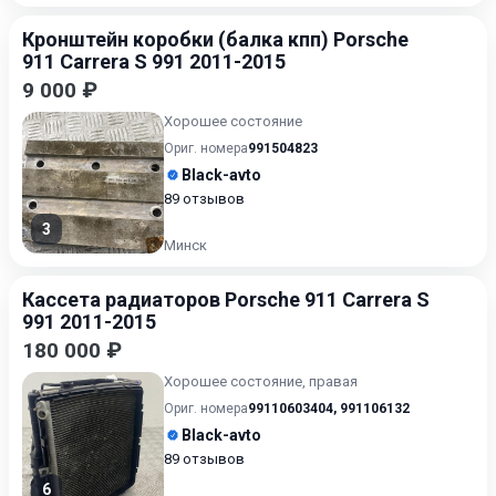
Кронштейн коробки (балка кпп) Porsche
911 Carrera S 991 2011-2015
9 000 ₽
Хорошее состояние
Ориг. номера
991504823
Black-avto
89 отзывов
3
Минск
Кассета радиаторов Porsche 911 Carrera S
991 2011-2015
180 000 ₽
Хорошее состояние, правая
Ориг. номера
99110603404
,
991106132
Black-avto
89 отзывов
6