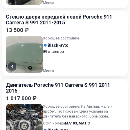
Минск
Стекло двери передней левой Porsche 911
Carrera S 991 2011-2015
13 500 ₽
Хорошее состояние
Black-avto
89 отзывов
4
Минск
Двигатель Porsche 911 Carrera S 991 2011-
2015
1 017 000 ₽
Хорошее состояние. Из Англии, малый
пробег. Тестирован. Цена указана за
двигатель без навесного. Возможна
продажа в сборе. Цену в сборе уточ...
Ориг. номера
MA103
,
MA1.3