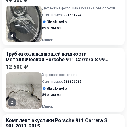
49 500 ₽
Дефект на фото, цена указана без блоков
Ориг. номера
991631224
Black-avto
89 отзывов
4
Минск
Трубка охлаждающей жидкости
металлическая Porsche 911 Carrera S 991
2011-2015
12 600 ₽
Хорошее состояние
Ориг. номера
911106015
Black-avto
89 отзывов
2
Минск
Комплект акустики Porsche 911 Carrera S
991 2011-2015