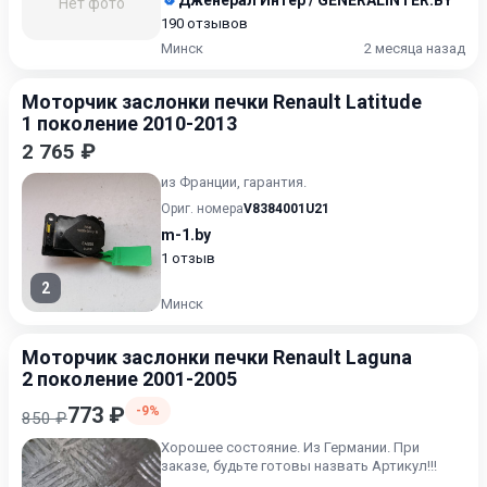
Дженерал Интер / GENERALINTER.BY
Нет фото
190 отзывов
Минск
2 месяца назад
Моторчик заслонки печки Renault Latitude
1 поколение 2010-2013
2 765 ₽
из Франции, гарантия.
Ориг. номера
V8384001U21
m-1.by
1 отзыв
2
Минск
Моторчик заслонки печки Renault Laguna
2 поколение 2001-2005
773 ₽
-9%
850 ₽
Хорошее состояние. Из Германии. При
заказе, будьте готовы назвать Артикул!!!