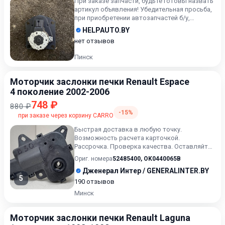
При заказе запчасти, будьте готовы назвать
артикул объявления! Убедительная просьба,
при приобретении автозапчастей б/у,
внимательно подходи...
HELPAUTO.BY
нет отзывов
Пинск
Моторчик заслонки печки Renault Espace
4 поколение 2002-2006
748 ₽
880 ₽
-15%
при заказе через корзину CARRO
Быстрая доставка в любую точку.
Возможность расчета карточкой.
Рассрочка. Проверка качества. Оставляйте
сообщения ( или выбранный артикул) в...
Ориг. номера
52485400
,
OK0440065B
Дженерал Интер / GENERALINTER.BY
5
190 отзывов
Минск
Моторчик заслонки печки Renault Laguna