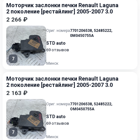
Моторчик заслонки печки Renault Laguna
2 поколение [рестайлинг] 2005-2007 3.0
2 266 ₽
Ориг. номера
7701206538
,
52485222
,
0M0450755A
STD auto
69 отзывов
7
Минск
Моторчик заслонки печки Renault Laguna
2 поколение [рестайлинг] 2005-2007 3.0
2 163 ₽
Ориг. номера
7701206538
,
52485222
,
OM0450755A
STD auto
69 отзывов
7
Минск