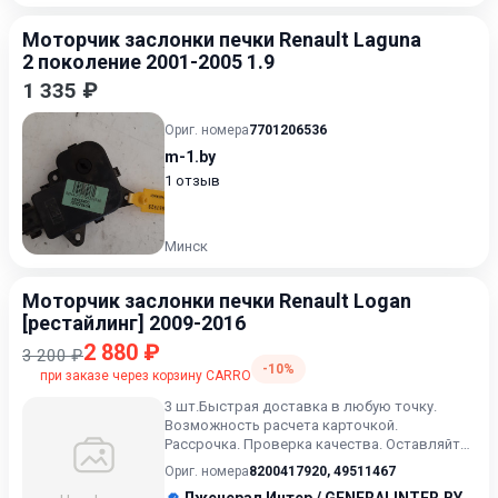
Моторчик заслонки печки Renault Laguna
2 поколение 2001-2005 1.9
1 335 ₽
Ориг. номера
7701206536
m-1.by
1 отзыв
Минск
Моторчик заслонки печки Renault Logan
[рестайлинг] 2009-2016
2 880 ₽
3 200 ₽
-10%
при заказе через корзину CARRO
3 шт.Быстрая доставка в любую точку.
Возможность расчета карточкой.
Рассрочка. Проверка качества. Оставляйте
сообщения ( или выбранный артик...
Ориг. номера
8200417920
,
49511467