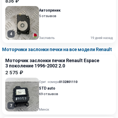
836 ₽
Автопряник
5 отзывов
4
Заславль
19 дней назад
Моторчики заслонки печки на все модели Renault
Моторчик заслонки печки Renault Espace
3 поколение 1996-2002 2.0
2 575 ₽
Ориг. номера
0132801110
STD auto
69 отзывов
7
Минск