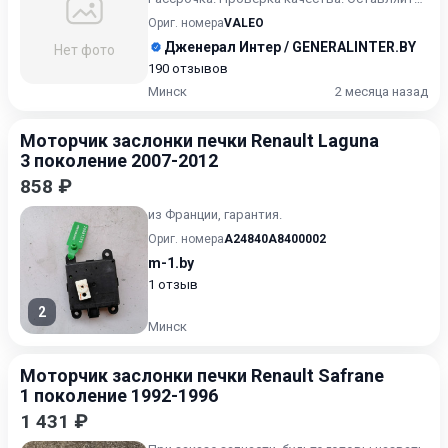
сообщения ( или выбранный...
Ориг. номера
VALEO
Дженерал Интер / GENERALINTER.BY
Нет фото
190 отзывов
Минск
2 месяца назад
Моторчик заслонки печки Renault Laguna
3 поколение 2007-2012
858 ₽
из Франции, гарантия.
Ориг. номера
A24840A8400002
m-1.by
1 отзыв
2
Минск
Моторчик заслонки печки Renault Safrane
1 поколение 1992-1996
1 431 ₽