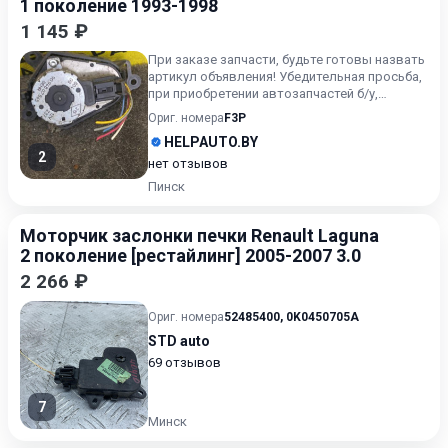
1 поколение 1993-1998
1 145 ₽
При заказе запчасти, будьте готовы назвать
артикул объявления! Убедительная просьба,
при приобретении автозапчастей б/у,
внимательно подходи...
Ориг. номера
F3P
HELPAUTO.BY
2
нет отзывов
Пинск
Моторчик заслонки печки Renault Laguna
2 поколение [рестайлинг] 2005-2007 3.0
2 266 ₽
Ориг. номера
52485400
,
0K0450705A
STD auto
69 отзывов
7
Минск