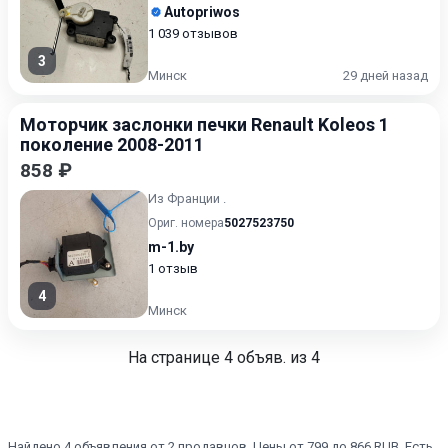
Autopriwos
1 039 отзывов
3
Минск
29 дней назад
Моторчик заслонки печки Renault Koleos 1
поколение 2008-2011
858 ₽
Из Франции .
Ориг. номера
5027523750
m-1.by
1 отзыв
4
Минск
На странице
4
объяв. из 4
Найдено 4 объявления от 2 продавцов. Цены от 799 до 866 RUB. Есть