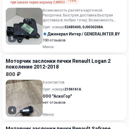
-15%
при заказе через корзину CARRO
Возможность расчёта карточкой.
Рассрочка. Быстрая доставка.Быстрая
доставка в любую точку. Возможность
расчета карточкой. Рассрочка. Проверк...
Ориг. номера
52485400
,
0J0030208A
Дженерал Интер / GENERALINTER.BY
5
190 отзывов
Минск
Моторчик заслонки печки Renault Logan 2
поколение 2012-2018
800 ₽
6 контактов
Ориг. номера
2106161A
ООО "АскоГор"
нет отзывов
4
Минск
Моторчик заслонки печки Renault Safrane