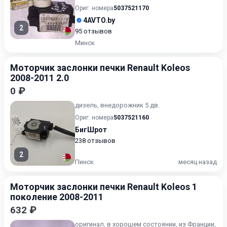
Халва, поможем с ус...
Ориг. номера
5037521170
4AVTO.by
2
95 отзывов
Минск
Моторчик заслонки печки Renault Koleos
2008-2011 2.0
0 ₽
дизель, внедорожник 5 дв.
Ориг. номера
5037521160
БигШрот
238 отзывов
2
Пинск
месяц назад
Моторчик заслонки печки Renault Koleos 1
поколение 2008-2011
632 ₽
оригинал, в хорошем состоянии, из Франции,