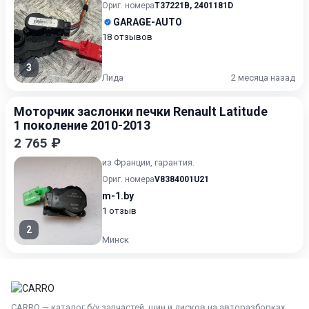
Ориг. номера
T37221B
,
2401181D
GARAGE-AUTO
18 отзывов
3
Лида
2 месяца назад
Моторчик заслонки печки Renault Latitude
1 поколение 2010-2013
2 765 ₽
из Франции, гарантия.
Ориг. номера
V8384001U21
m-1.by
1 отзыв
2
Минск
CARRO — каталог б/у запчастей, шин и дисков на авторазборках