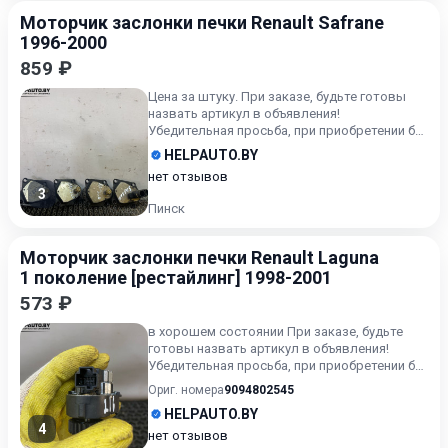
Моторчик заслонки печки Renault Safrane
1996-2000
859 ₽
Цена за штуку. При заказе, будьте готовы
назвать артикул в объявления!
Убедительная просьба, при приобретении б/у
автозапчастей внимательно...
HELPAUTO.BY
нет отзывов
3
Пинск
Моторчик заслонки печки Renault Laguna
1 поколение [рестайлинг] 1998-2001
573 ₽
в хорошем состоянии При заказе, будьте
готовы назвать артикул в объявления!
Убедительная просьба, при приобретении б/у
автозапчастей внима...
Ориг. номера
9094802545
HELPAUTO.BY
4
нет отзывов