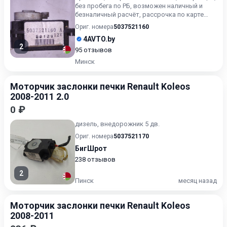
без пробега по РБ, возможен наличный и
безналичный расчёт, рассрочка по карте
Халва, поможем с ус...
Ориг. номера
5037521160
4AVTO.by
2
95 отзывов
Минск
Моторчик заслонки печки Renault Koleos
2008-2011 2.0
0 ₽
дизель, внедорожник 5 дв.
Ориг. номера
5037521170
БигШрот
238 отзывов
2
Пинск
месяц назад
Моторчик заслонки печки Renault Koleos
2008-2011