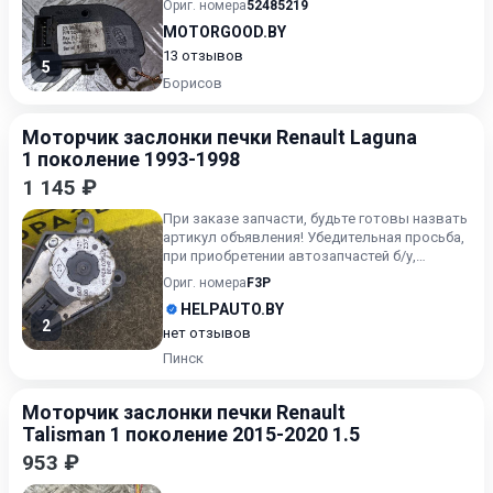
Ориг. номера
52485219
MOTORGOOD.BY
13 отзывов
5
Борисов
Моторчик заслонки печки Renault Laguna
1 поколение 1993-1998
1 145 ₽
При заказе запчасти, будьте готовы назвать
артикул объявления! Убедительная просьба,
при приобретении автозапчастей б/у,
внимательно подходи...
Ориг. номера
F3P
HELPAUTO.BY
2
нет отзывов
Пинск
Моторчик заслонки печки Renault
Talisman 1 поколение 2015-2020 1.5
953 ₽