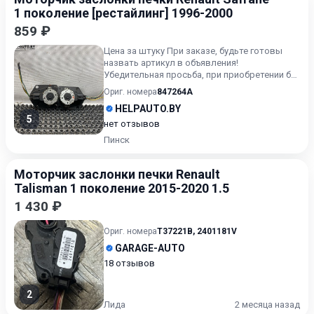
1 поколение [рестайлинг] 1996-2000
859 ₽
Цена за штуку При заказе, будьте готовы
назвать артикул в объявления!
Убедительная просьба, при приобретении б/у
автозапчастей вниматель...
Ориг. номера
847264A
HELPAUTO.BY
5
нет отзывов
Пинск
Моторчик заслонки печки Renault
Talisman 1 поколение 2015-2020 1.5
1 430 ₽
Ориг. номера
T37221B
,
2401181V
GARAGE-AUTO
18 отзывов
2
Лида
2 месяца назад