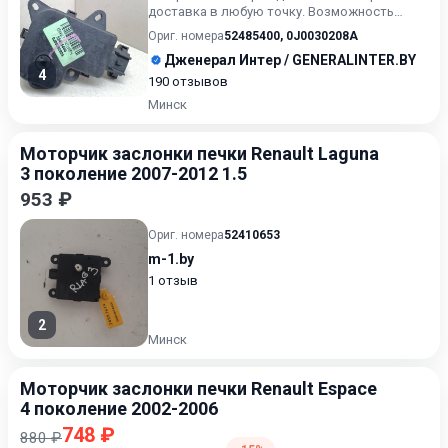
доставка в любую точку. Возможность
расчета карточкой. Рассрочка. Проверк...
Ориг. номера
52485400
,
0J0030208A
Дженерал Интер / GENERALINTER.BY
4
190 отзывов
Минск
Моторчик заслонки печки Renault Laguna
3 поколение 2007-2012 1.5
953 ₽
Ориг. номера
52410653
m-1.by
1 отзыв
2
Минск
Моторчик заслонки печки Renault Espace
4 поколение 2002-2006
748 ₽
880 ₽