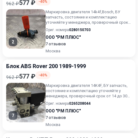
577 ₽
-40%
962 ₽
Маркировка двигателя 14k4f,Bosch, БУ
запчасть, состояние и комплектацию
уточняйте у менеджера, проверочный срок
от 14 до 30 дней.
Ориг. номера
0280150703
ООО "РМ ПЛЮС"
2
7 отзывов
Москва
Блок ABS Rover 200 1989-1999
577 ₽
-40%
962 ₽
Маркировка двигателя 14K4F, БУ запчасть,
состояние и комплектацию уточняйте у
менеджера, проверочный срок от 14 до 30
дней.
Ориг. номера
0265208044
ООО "РМ ПЛЮС"
7
7 отзывов
Москва