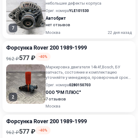
небольшие дефекты корпуса
Ориг. номера
YLE101530
Автобрит
нет отзывов
7
Москва
22 дня назад
Форсунка Rover 200 1989-1999
577 ₽
-40%
962 ₽
Маркировка двигателя 14k4f,Bosch, БУ
запчасть, состояние и комплектацию
уточняйте у менеджера, проверочный срок
от 14 до 30 дней.
Ориг. номера
0280150703
ООО "РМ ПЛЮС"
2
7 отзывов
Москва
Форсунка Rover 200 1989-1999
577 ₽
-40%
962 ₽