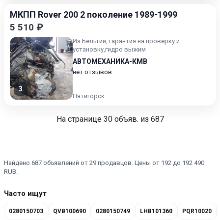
МКПП Rover 200 2 поколение 1989-1999
5 510 ₽
Из Бельгии, гарантия на проверку и
установку,гидро выжим
АВТОМЕХАНИКА-КМВ
нет отзывов
3
Пятигорск
На странице
30
объяв. из 687
Найдено 687 объявлений от 29 продавцов. Цены от 192 до 192 490
RUB.
Часто ищут
0280150703
QVB100690
0280150749
LHB101360
PQR10020