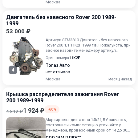
Москва
Двигатель без навесного Rover 200 1989-
1999
53 000 ₽
Артикул STM3810 Двигатель без навесного
Rover 200 1,1 11K2F 1999 г.в. Пожалуйста, при
звонке назовите менеджеру артикул
данного объявления....
Ориг. номера
11K2F
Топаз Авто
4
нет отзывов
Москва
месяц назад
Крышка распределителя зажигания Rover
200 1989-1999
1 924 ₽
-60%
4 812 ₽
Маркировка двигателя 14k2f, БУ запчасть,
состояние и комплектацию уточняйте у
менеджера, проверочный срок от 14 до 30
дней.
ООО "РМ ПЛЮС"