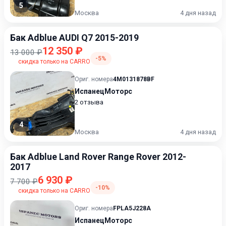
5
Москва
4 дня назад
Бак Adblue AUDI Q7 2015-2019
12 350 ₽
13 000 ₽
-5%
скидка только на CARRO
Ориг. номера
4M0131878BF
ИспанецМоторс
2 отзыва
4
Москва
4 дня назад
Бак Adblue Land Rover Range Rover 2012-
2017
6 930 ₽
7 700 ₽
-10%
скидка только на CARRO
Ориг. номера
FPLA5J228A
ИспанецМоторс