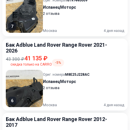
Ориг. номера
16197440009
ИспанецМоторс
2 отзыва
7
Москва
4 дня назад
Бак Adblue Land Rover Range Rover 2021-
2026
41 135 ₽
43 300 ₽
-5%
скидка только на CARRO
Ориг. номера
M8E25J228AC
ИспанецМоторс
2 отзыва
6
Москва
4 дня назад
Бак Adblue Land Rover Range Rover 2012-
2017