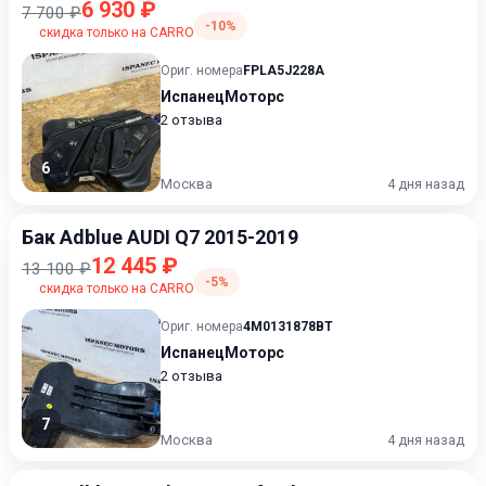
6 930 ₽
7 700 ₽
-10%
скидка только на CARRO
Ориг. номера
FPLA5J228A
ИспанецМоторс
2 отзыва
6
Москва
4 дня назад
Бак Adblue AUDI Q7 2015-2019
12 445 ₽
13 100 ₽
-5%
скидка только на CARRO
Ориг. номера
4M0131878BT
ИспанецМоторс
2 отзыва
7
Москва
4 дня назад