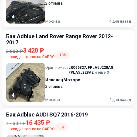
2 отзыва
4
Москва
4 дня назад
Бак Adblue Land Rover Range Rover 2012-
2017
3 420 ₽
3 800 ₽
-10%
скидка только на CARRO
Ориг. номера
LR096827
,
FPLA5J228AG
,
FPLA5J228AE
и ещё 3
ИспанецМоторс
2 отзыва
4
Москва
4 дня назад
Бак Adblue AUDI SQ7 2016-2019
16 435 ₽
17 300 ₽
-5%
скидка только на CARRO