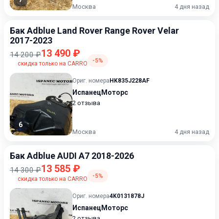
Москва
4 дня назад
Бак Adblue Land Rover Range Rover Velar
2017-2023
13 490 ₽
14 200 ₽
-5%
скидка только на CARRO
Ориг. номера
HK835J228AF
ИспанецМоторс
2 отзыва
6
Москва
4 дня назад
Бак Adblue AUDI A7 2018-2026
13 585 ₽
14 300 ₽
-5%
скидка только на CARRO
Ориг. номера
4K0131878J
ИспанецМоторс
2 отзыва