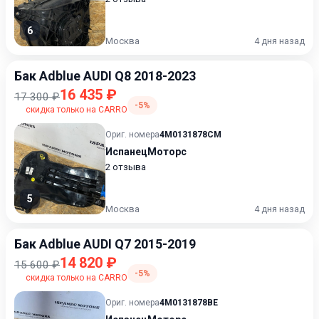
6
Москва
4 дня назад
Бак Adblue AUDI Q8 2018-2023
16 435 ₽
17 300 ₽
-5%
скидка только на CARRO
Ориг. номера
4M0131878CM
ИспанецМоторс
2 отзыва
5
Москва
4 дня назад
Бак Adblue AUDI Q7 2015-2019
14 820 ₽
15 600 ₽
-5%
скидка только на CARRO
Ориг. номера
4M0131878BE