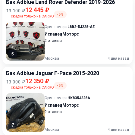
Бак Adblue Land Rover Defender 2019-2026
12 445 ₽
13 100 ₽
-5%
скидка только на CARRO
Ориг. номера
L8B2-5J228-AE
ИспанецМоторс
2 отзыва
5
Москва
4 дня назад
Бак Adblue Jaguar F-Pace 2015-2020
12 350 ₽
13 000 ₽
-5%
скидка только на CARRO
Ориг. номера
HK835J228A
ИспанецМоторс
2 отзыва
7
Москва
4 дня назад