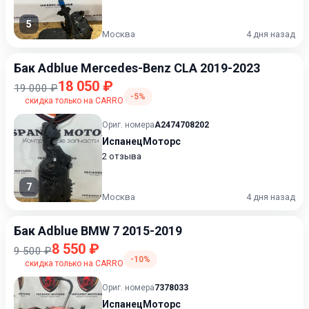
5
Москва
4 дня назад
Бак Adblue Mercedes-Benz CLA 2019-2023
18 050 ₽
19 000 ₽
-5%
скидка только на CARRO
Ориг. номера
A2474708202
ИспанецМоторс
2 отзыва
7
Москва
4 дня назад
Бак Adblue BMW 7 2015-2019
8 550 ₽
9 500 ₽
-10%
скидка только на CARRO
Ориг. номера
7378033
ИспанецМоторс