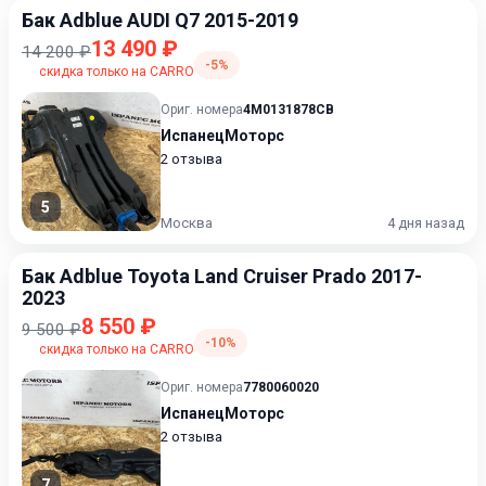
Бак Adblue AUDI Q7 2015-2019
13 490 ₽
14 200 ₽
-5%
скидка только на CARRO
Ориг. номера
4M0131878CB
ИспанецМоторс
2 отзыва
5
Москва
4 дня назад
Бак Adblue Toyota Land Cruiser Prado 2017-
2023
8 550 ₽
9 500 ₽
-10%
скидка только на CARRO
Ориг. номера
7780060020
ИспанецМоторс
2 отзыва
7