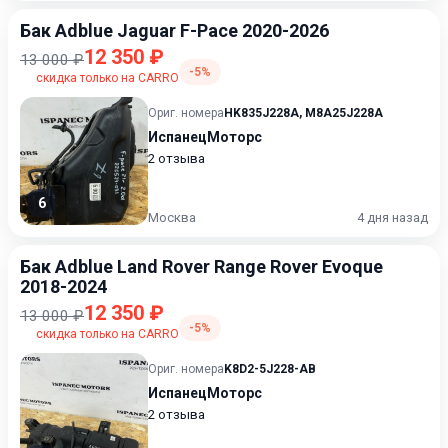
Бак Adblue Jaguar F-Pace 2020-2026
12 350 ₽
13 000 ₽
-5%
скидка только на CARRO
Ориг. номера
HK835J228A
,
M8A25J228A
ИспанецМоторс
2 отзыва
6
Москва
4 дня назад
Бак Adblue Land Rover Range Rover Evoque
2018-2024
12 350 ₽
13 000 ₽
-5%
скидка только на CARRO
Ориг. номера
K8D2-5J228-AB
ИспанецМоторс
2 отзыва