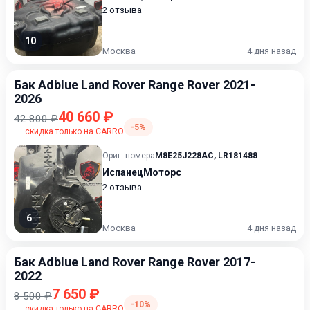
2 отзыва
10
Москва
4 дня назад
Бак Adblue Land Rover Range Rover 2021-
2026
40 660 ₽
42 800 ₽
-5%
скидка только на CARRO
Ориг. номера
M8E25J228AC
,
LR181488
ИспанецМоторс
2 отзыва
6
Москва
4 дня назад
Бак Adblue Land Rover Range Rover 2017-
2022
7 650 ₽
8 500 ₽
-10%
скидка только на CARRO