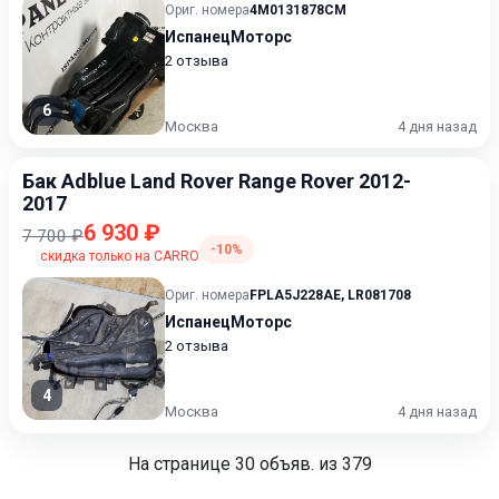
Ориг. номера
4M0131878CM
ИспанецМоторс
2 отзыва
6
Москва
4 дня назад
Бак Adblue Land Rover Range Rover 2012-
2017
6 930 ₽
7 700 ₽
-10%
скидка только на CARRO
Ориг. номера
FPLA5J228AE
,
LR081708
ИспанецМоторс
2 отзыва
4
Москва
4 дня назад
На странице
30
объяв. из 379