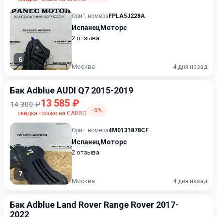
Ориг. номера
FPLA5J228A
ИспанецМоторс
2 отзыва
6
Москва
4 дня назад
Бак Adblue AUDI Q7 2015-2019
13 585 ₽
14 300 ₽
-5%
скидка только на CARRO
Ориг. номера
4M0131878CF
ИспанецМоторс
2 отзыва
7
Москва
4 дня назад
Бак Adblue Land Rover Range Rover 2017-
2022