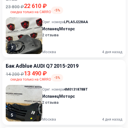
22 610 ₽
23 800 ₽
-5%
скидка только на CARRO
Ориг. номера
LPLA5J228AA
ИспанецМоторс
2 отзыва
7
Москва
4 дня назад
Бак Adblue AUDI Q7 2015-2019
13 490 ₽
14 200 ₽
-5%
скидка только на CARRO
Ориг. номера
4M0131878BT
ИспанецМоторс
2 отзыва
5
Москва
4 дня назад