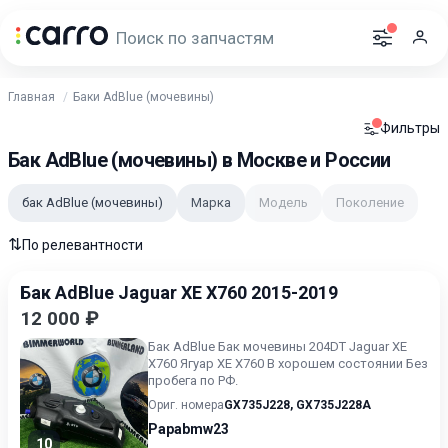
Главная
Баки AdBlue (мочевины)
Фильтры
Бак AdBlue (мочевины) в Москве и России
бак AdBlue (мочевины)
Марка
Модель
Поколение
⇅
По релевантности
Бак AdBlue Jaguar XE X760 2015-2019
12 000 ₽
Бак AdBlue Бак мочевины 204DT Jaguar XE
X760 Ягуар ХЕ Х760 В хорошем состоянии Без
пробега по РФ.
Ориг. номера
GX735J228
,
GX735J228A
Papabmw23
10