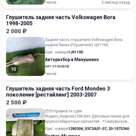
Чехов
2 месяца назад
Глушитель задняя часть Volkswagen Bora
1998-2005
2 000 ₽
Задняя часть глушителя Volkswagen Bora
задняя банка (Глушители) 1j0119d.
Ориг. номера
1J0119D
Авторазбор в Манушкино
нет отзывов
10
Чехов
Глушитель задняя часть Ford Mondeo 3
поколение [рестайлинг] 2003-2007
2 500 ₽
📦Отправка тк сдек
Яндекс,Энергия,ПЭК,Кит.Деловые линии-для
крупногабаритных запчастей. 📌Самовызов
можно осуществить по адресу:
Ориг. номера
1280306
,
03C5A01-07
,
20-1075360
1️⃣Мытищинск...