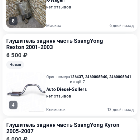
K-Wagen
нет отзывов
8
Москва
6 дней назад
Глушитель задняя часть SsangYong
Rexton 2001-2003
6 500 ₽
Новая
Ориг. номера
136437
,
2460008B40
,
2460008B41
и ещё 7
Auto Diesel-Sollers
нет отзывов
4
Климовск
13 дней назад
Глушитель задняя часть SsangYong Kyron
2005-2007
6 000 ₽