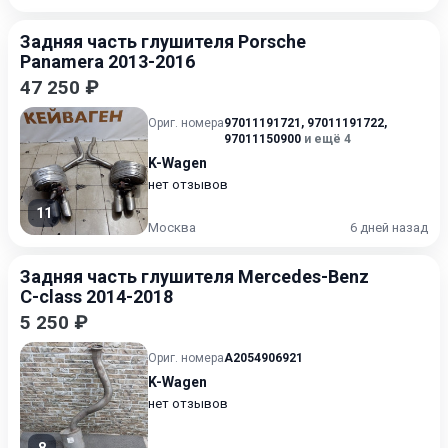
Задняя часть глушителя Porsche
Panamera 2013-2016
47 250 ₽
Ориг. номера
97011191721
,
97011191722
,
97011150900
и ещё 4
K-Wagen
нет отзывов
11
Москва
6 дней назад
Задняя часть глушителя Mercedes-Benz
C-class 2014-2018
5 250 ₽
Ориг. номера
A2054906921
K-Wagen
нет отзывов