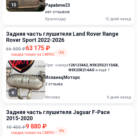
10
Papabmw23
нет отзывов
Краснодар
12 дней назад
Задняя часть глушителя Land Rover Range
Rover Sport 2022-2026
63 175 ₽
66 500 ₽
-5%
скидка только на CARRO
Ориг. номера
126123462
,
N9X25G2110AB
,
N9X25K214AG
и ещё 1
ИспанецМоторс
2 отзыва
6
Москва
6 дней назад
Задняя часть глушителя Jaguar F-Pace
2015-2020
9 880 ₽
10 400 ₽
-5%
скидка только на CARRO