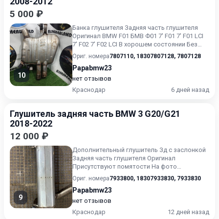
2008-2012
5 000 ₽
Банка глушителя Задняя часть глушителя
Оригинал BMW F01 БМВ Ф01 7' F01 7' F01 LCI
7' F02 7' F02 LCI В хорошем состоянии Без
пробега по РФ.
Ориг. номера
7807110
,
18307807128
,
7807128
Papabmw23
10
нет отзывов
Краснодар
6 дней назад
Глушитель задняя часть BMW 3 G20/G21
2018-2022
12 000 ₽
Дополнительный глушитель Зд с заслонкой
Задняя часть глушителя Оригинал
Присутствуют помятости На фото
отображено B48B20B BMW G20 Без пробег...
Ориг. номера
7933800
,
18307933830
,
7933830
Papabmw23
9
нет отзывов
Краснодар
12 дней назад