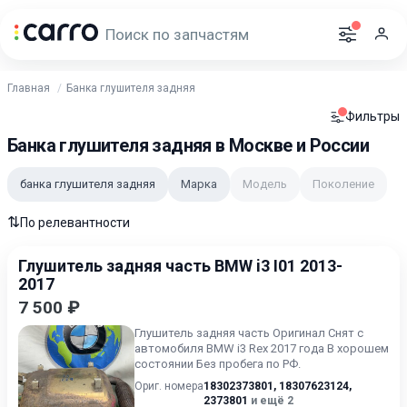
Главная
Банка глушителя задняя
Фильтры
Банка глушителя задняя в Москве и России
банка глушителя задняя
Марка
Модель
Поколение
⇅
По релевантности
Глушитель задняя часть BMW i3 I01 2013-
2017
7 500 ₽
Глушитель задняя часть Оригинал Снят с
автомобиля BMW i3 Rex 2017 года В хорошем
состоянии Без пробега по РФ.
Ориг. номера
18302373801
,
18307623124
,
2373801
и ещё 2