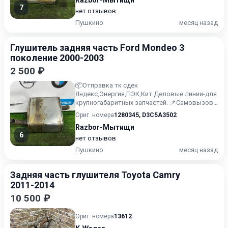
Razbor-Мытищи
7
нет отзывов
Пушкино
месяц назад
Глушитель задняя часть Ford Mondeo 3
поколение 2000-2003
2 500 ₽
📦Отправка тк сдек
Яндекс,Энергия,ПЭК,Кит.Деловые линии-для
крупногабаритных запчастей. 📌Самовызов
можно осуществить по адресу:
Ориг. номера
1280345
,
D3C5A3502
1️⃣Мытищинск...
Razbor-Мытищи
6
нет отзывов
Пушкино
месяц назад
Задняя часть глушителя Toyota Camry
2011-2014
10 500 ₽
Ориг. номера
13612