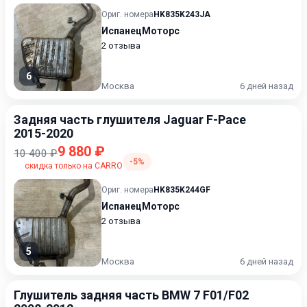
Ориг. номера
HK835K243JA
ИспанецМоторс
2 отзыва
6
Москва
6 дней назад
Задняя часть глушителя Jaguar F-Pace
2015-2020
9 880 ₽
10 400 ₽
-5%
скидка только на CARRO
Ориг. номера
HK835K244GF
ИспанецМоторс
2 отзыва
5
Москва
6 дней назад
Глушитель задняя часть BMW 7 F01/F02