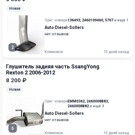
Новая
Ориг. номера
136493
,
2460109460
,
5707
и ещё 1
Auto Diesel-Sollers
нет отзывов
2
Климовск
13 дней назад
Глушитель задняя часть SsangYong
Rexton 2 2006-2012
8 200 ₽
Новая
Ориг. номера
EMM0362
,
2460008B83
,
2460008B82
и ещё 3
Auto Diesel-Sollers
нет отзывов
5
Климовск
13 дней назад