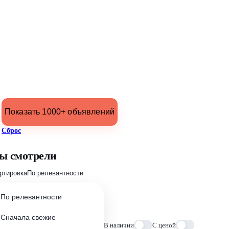
Показать 1000+ объявлений
Сброс
ы смотрели
ртировка
По релевантности
По релевантности
Сначала свежие
В наличии
С ценой