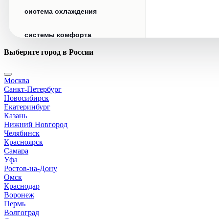
система охлаждения
системы комфорта
Выберите город в России
стекла
Москва
стеклоочистители
Санкт-Петербург
Новосибирск
топливная система
Екатеринбург
Казань
Нижний Новгород
тормозная система
Челябинск
Красноярск
Самара
трансмиссия
Уфа
Ростов-на-Дону
электрика
Омск
Краснодар
Воронеж
Пермь
Волгоград