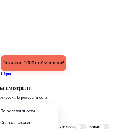
Показать 1000+ объявлений
Сброс
ы смотрели
ртировка
По релевантности
По релевантности
Сначала свежие
В наличии
С ценой