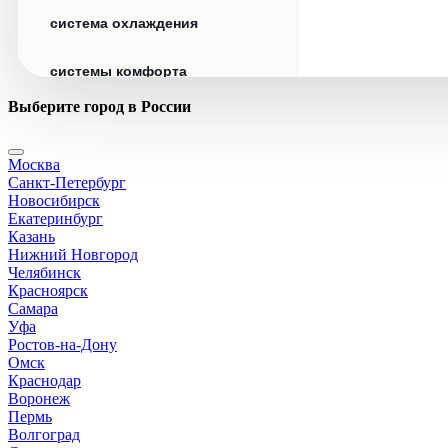
система охлаждения
системы комфорта
Выберите город в России
стекла
Москва
стеклоочистители
Санкт-Петербург
Новосибирск
топливная система
Екатеринбург
Казань
Нижний Новгород
тормозная система
Челябинск
Красноярск
Самара
трансмиссия
Уфа
Ростов-на-Дону
электрика
Омск
Краснодар
Воронеж
Пермь
Волгоград