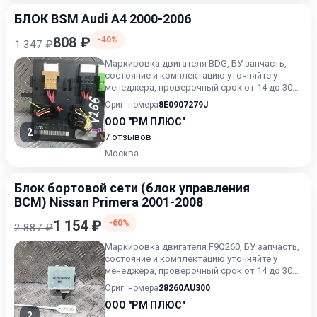
БЛОК BSM Audi A4 2000-2006
808 ₽
-40%
1 347 ₽
Маркировка двигателя BDG, БУ запчасть,
состояние и комплектацию уточняйте у
менеджера, проверочный срок от 14 до 30
дней.
Ориг. номера
8E0907279J
ООО "РМ ПЛЮС"
2
7 отзывов
Москва
Блок бортовой сети (блок управления
BCM) Nissan Primera 2001-2008
1 154 ₽
-60%
2 887 ₽
Маркировка двигателя F9Q260, БУ запчасть,
состояние и комплектацию уточняйте у
менеджера, проверочный срок от 14 до 30
дней.
Ориг. номера
28260AU300
ООО "РМ ПЛЮС"
2