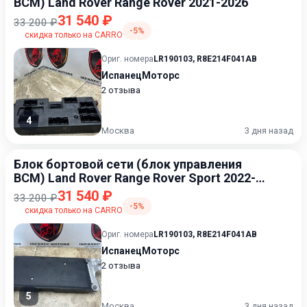
BCM) Land Rover Range Rover 2021-2026
31 540 ₽
33 200 ₽
-5%
скидка только на CARRO
Ориг. номера
LR190103
,
R8E214F041AB
ИспанецМоторс
2 отзыва
4
Москва
3 дня назад
Блок бортовой сети (блок управления
BCM) Land Rover Range Rover Sport 2022-
2026
31 540 ₽
33 200 ₽
-5%
скидка только на CARRO
Ориг. номера
LR190103
,
R8E214F041AB
ИспанецМоторс
2 отзыва
5
Москва
3 дня назад