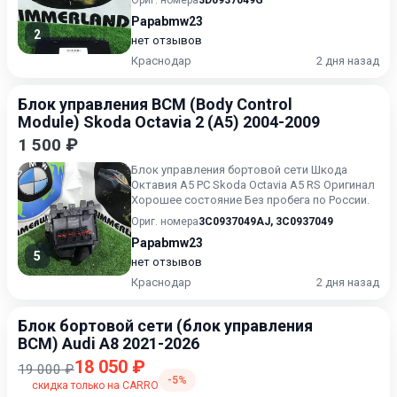
Ориг. номера
3D0937049G
Papabmw23
2
нет отзывов
Краснодар
2 дня назад
Блок управления BCM (Body Control
Module) Skoda Octavia 2 (A5) 2004-2009
1 500 ₽
Блок управления бортовой сети Шкода
Октавия А5 РС Skoda Octavia A5 RS Оригинал
Хорошее состояние Без пробега по России.
Ориг. номера
3C0937049AJ
,
3C0937049
Papabmw23
5
нет отзывов
Краснодар
2 дня назад
Блок бортовой сети (блок управления
BCM) Audi A8 2021-2026
18 050 ₽
19 000 ₽
-5%
скидка только на CARRO