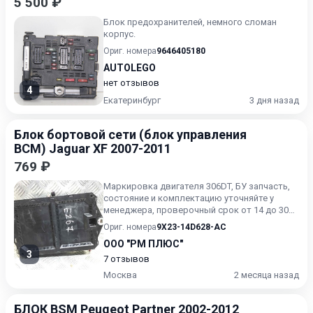
5 500 ₽
Блок предохранителей, немного сломан
корпус.
Ориг. номера
9646405180
AUTOLEGO
нет отзывов
4
Екатеринбург
3 дня назад
Блок бортовой сети (блок управления
BCM) Jaguar XF 2007-2011
769 ₽
Маркировка двигателя 306DT, БУ запчасть,
состояние и комплектацию уточняйте у
менеджера, проверочный срок от 14 до 30
дней.
Ориг. номера
9X23-14D628-AC
ООО "РМ ПЛЮС"
3
7 отзывов
Москва
2 месяца назад
БЛОК BSM Peugeot Partner 2002-2012