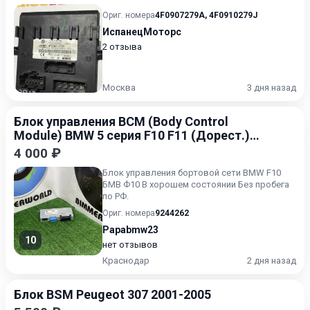
Ориг. номера
4F0907279A
,
4F0910279J
ИспанецМоторс
2 отзыва
Москва
3 дня назад
Блок управления BCM (Body Control
Module) BMW 5 серия F10 F11 (Дорест.)
2009-2013
4 000 ₽
Блок управления бортовой сети BMW F10
БМВ Ф10 В хорошем состоянии Без пробега
по РФ.
Ориг. номера
9244262
Papabmw23
10
нет отзывов
Краснодар
2 дня назад
Блок BSM Peugeot 307 2001-2005