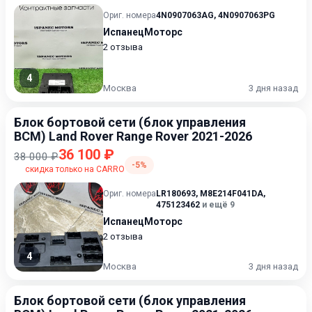
Ориг. номера
4N0907063AG
,
4N0907063PG
ИспанецМоторс
2 отзыва
4
Москва
3 дня назад
Блок бортовой сети (блок управления
BCM) Land Rover Range Rover 2021-2026
36 100 ₽
38 000 ₽
-5%
скидка только на CARRO
Ориг. номера
LR180693
,
M8E214F041DA
,
475123462
и ещё 9
ИспанецМоторс
2 отзыва
4
Москва
3 дня назад
Блок бортовой сети (блок управления