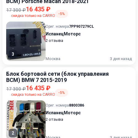
BCM) Porsche Macan 2018-2021
16 435 ₽
17 300 ₽
-5%
скидка только на CARRO
Ориг. номера
7PP907279CL
ИспанецМоторс
2 отзыва
3
Москва
3 дня назад
Блок бортовой сети (блок управления
BCM) BMW 7 2015-2019
16 435 ₽
17 300 ₽
-5%
скидка только на CARRO
Ориг. номера
8800386
ИспанецМоторс
2 отзыва
2
Москва
3 дня назад