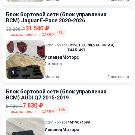
Блок бортовой сети (блок управления
BCM) Jaguar F-Pace 2020-2026
31 540 ₽
33 200 ₽
-5%
скидка только на CARRO
Ориг. номера
LR190103
,
R8E214F041AB
,
T4A51497
ИспанецМоторс
2 отзыва
4
Москва
3 дня назад
Блок бортовой сети (блок управления
BCM) AUDI Q7 2015-2019
7 830 ₽
8 700 ₽
-10%
скидка только на CARRO
Ориг. номера
4M1907468A
ИспанецМоторс