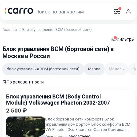
Главная
Блоки управления BCM (бортовой сети)
Фильтры
Блок управления BCM (бортовой сети) в
Москве и России
блок управления BCM (бортовой сети)
Марка
Модель
П
⇅
По релевантности
Блок управления BCM (Body Control
Module) Volkswagen Phaeton 2002-2007
2 500 ₽
Блок бортовой сети комфорта Блок
управления комфортом Блок комфорта BCM
VW Phaeton Фольксваген Фаэтон Оригинал б/
у Хорошее состояние Без деф...