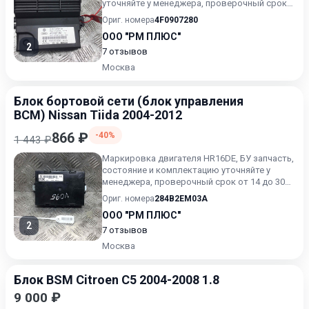
уточняйте у менеджера, проверочный срок
от 14 до 30 дней.
Ориг. номера
4F0907280
ООО "РМ ПЛЮС"
2
7 отзывов
Москва
Блок бортовой сети (блок управления
BCM) Nissan Tiida 2004-2012
866 ₽
-40%
1 443 ₽
Маркировка двигателя HR16DE, БУ запчасть,
состояние и комплектацию уточняйте у
менеджера, проверочный срок от 14 до 30
дней.
Ориг. номера
284B2EM03A
ООО "РМ ПЛЮС"
2
7 отзывов
Москва
Блок BSM Citroen C5 2004-2008 1.8
9 000 ₽