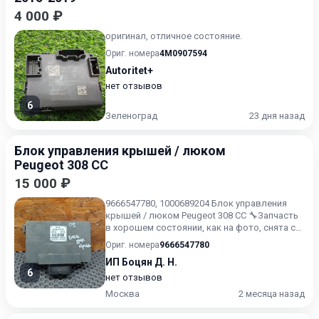
4 000 ₽
оригинал, отличное состояние.
Ориг. номера
4M0907594
Autoritet+
нет отзывов
6
Зеленоград
23 дня назад
Блок управления крышей / люком
Peugeot 308 CC
15 000 ₽
9666547780, 1000689204 Блок управления
крышей / люком Peugeot 308 CC 🔧Запчасть
в хорошем состоянии, как на фото, снята с
контрактного машин...
Ориг. номера
9666547780
ИП Боцян Д. Н.
6
нет отзывов
Москва
2 месяца назад