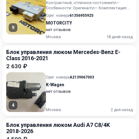
Контрактный, отличное состояние\n—
Особенности: Оригинал\n— Комплектация:
Правый руль\n— Пробег донора: 6...
Ориг. номера
61356955925
MOTORCITY
9
нет отзывов
Москва
18 дней назад
Блок управления люком Mercedes-Benz E-
Class 2016-2021
2 630 ₽
Ориг. номера
A2139067003
K-Wagen
нет отзывов
4
Москва
2 дня назад
Блок управления люком Audi A7 C8/4K
2018-2026