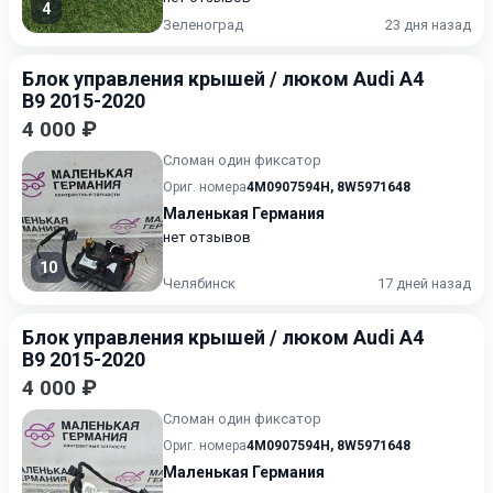
4
Зеленоград
23 дня назад
Блок управления крышей / люком Audi A4
B9 2015-2020
4 000 ₽
Сломан один фиксатор
Ориг. номера
4M0907594H
,
8W5971648
Маленькая Германия
нет отзывов
10
Челябинск
17 дней назад
Блок управления крышей / люком Audi A4
B9 2015-2020
4 000 ₽
Сломан один фиксатор
Ориг. номера
4M0907594H
,
8W5971648
Маленькая Германия