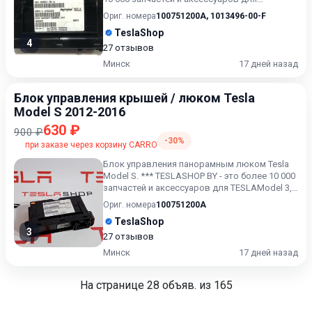
TESLAModel 3, Model...
Ориг. номера
100751200A
,
1013496-00-F
TeslaShop
4
27 отзывов
Минск
17 дней назад
Блок управления крышей / люком Tesla
Model S 2012-2016
630 ₽
900 ₽
-30%
при заказе через корзину CARRO
Блок управления панорамным люком Tesla
Model S. *** TESLASHOP BY - это более 10 000
запчастей и аксессуаров для TESLAModel 3,
Model X, Model...
Ориг. номера
100751200A
TeslaShop
3
27 отзывов
Минск
17 дней назад
На странице
28
объяв. из 165