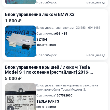
Новосибирск
месяц назад
Блок управления люком BMW X3
1 800 ₽
Блок управления люком - X3 E83 - 6941485 -
Ориг. номера
6941485
SZ154
106 отзывов
Новосибирск
месяц назад
Блок управления крышей / люком Tesla
Model S 1 поколение [рестайлинг] 2016-
2021
5 000 ₽
Блок управления панорамным люком на
электромобиль Тесла Модель S.
Ориг. номера
100751200C
TESLA PARTS
нет отзывов
4