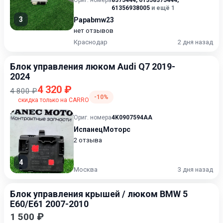
Ориг. номера
8375444
,
61358375444
,
61356938005
и ещё 1
3
Papabmw23
нет отзывов
Краснодар
2 дня назад
Блок управления люком Audi Q7 2019-
2024
4 320 ₽
4 800 ₽
-10%
скидка только на CARRO
Ориг. номера
4K0907594AA
ИспанецМоторс
2 отзыва
4
Москва
3 дня назад
Блок управления крышей / люком BMW 5
E60/E61 2007-2010
1 500 ₽