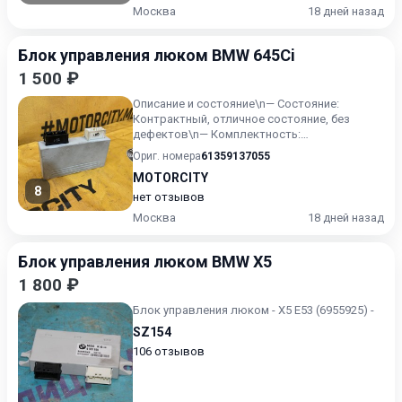
Москва
18 дней назад
Блок управления люком BMW 645Ci
1 500 ₽
Описание и состояние\n— Состояние:
Контрактный, отличное состояние, без
дефектов\n— Комплектность:
соответствует фото\n— Особенности:
Ориг. номера
61359137055
Оригин...
MOTORCITY
8
нет отзывов
Москва
18 дней назад
Блок управления люком BMW X5
1 800 ₽
Блок управления люком - X5 E53 (6955925) -
SZ154
106 отзывов