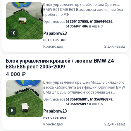
Блок управления крышей/люком Оригинал
BMW E61 БМВ Е61 В хорошем состоянии Без
пробега по РФ.
Ориг. номера
61359137055
,
61356949626
,
61356941486
и ещё 3
10
Papabmw23
нет отзывов
Краснодар
2 дня назад
Блок управления крышей / люком BMW Z4
E85/E86 рест 2005-2009
4 000 ₽
Блок управления крышей Модуль складного
верха кабриолета Без фишки! Оригинал BMW
БМВ Z4 E85 В отличном состоянии Без
пробега по РФ.
Ориг. номера
61356936801
,
61356986879
,
61356925897
и ещё 6
5
Papabmw23
нет отзывов
Краснодар
2 дня назад