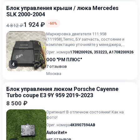
Блок управления крыши / люка Mercedes
SLK 2000-2004
1 924 ₽
-60%
4 812 ₽
Маркировка двигателя 111.958
(111958),Temic, БУ запчасть, состояние и
комплектацию уточняйте у менеджера,
проверочный срок от 14 до 30 дней.
Ориг. номера
1708200926
,
353223
,
A1708200926
ООО "РМ ПЛЮС"
4
7 отзывов
Москва
Блок управления люком Porsche Cayenne
Turbo coupe E3 9Y 959 2019-2023
8 500 ₽
Оригинал! В отличном состоянии! Как на
фото!
Ориг. номера
4K0907594AB
Autoritet+
нет отзывов