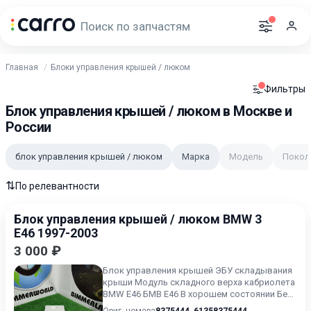
Главная
Блоки управления крышей / люком
Фильтры
Блок управления крышей / люком в Москве и
России
блок управления крышей / люком
Марка
Модель
Покол
⇅
По релевантности
Блок управления крышей / люком BMW 3
E46 1997-2003
3 000 ₽
Блок управления крышей ЭБУ складывания
крыши Модуль складного верха кабриолета
BMW E46 БМВ Е46 В хорошем состоянии Без
пробега по РФ.