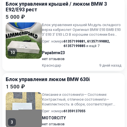
Блок управления крышей / люком BMW 3
E92/E93 рест
5 000 ₽
Блок управления крышей Модуль складного
верха кабриолет Оригинал BMW E93 БМВ Е93
3' E93 3' E93 LCI В хорошем состоянии Без
пробега по РФ.
Ориг. номера
61357199881
,
61357199882
,
61357199885
и ещё 7
10
Papabmw23
нет отзывов
Краснодар
9 дней назад
Блок управления люком BMW 630i
1 500 ₽
Описание и состояние\n— Состояние:
Контрактный, отличное состояние\n—
Комплектность: в сборе, соответствует
фото\n— Особенности: Оригинал\n—...
Ориг. номера
61359137055
MOTORCITY
3
нет отзывов