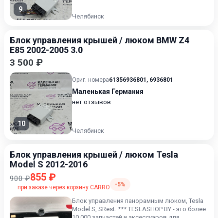
9
Челябинск
Блок управления крышей / люком BMW Z4
E85 2002-2005 3.0
3 500 ₽
Ориг. номера
61356936801
,
6936801
Маленькая Германия
нет отзывов
10
Челябинск
Блок управления крышей / люком Tesla
Model S 2012-2016
855 ₽
900 ₽
-5%
при заказе через корзину CARRO
Блок управления панорамным люком, Tesla
Model S, SRest. *** TESLASHOP BY - это более
10 000 запчастей и аксессуаров для